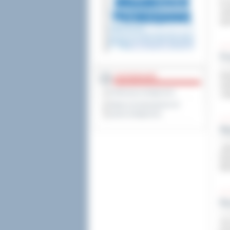
W d
udz
spo
Po
9 cz
Dwa
DOSTĘPNOŚĆ
rea
Deklaracja dostępności
i e
Wykaz koordynatorów do
spraw dostępności
Wy
9 cz
„Od
De
Mar
Ra
9 cz
Już