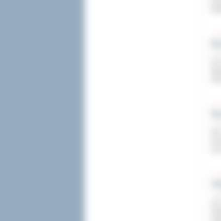
prz
Rod
Ek
9 cz
W ś
War
201
Ni
8 cz
We 
Kor
ich
Odd
7 cz
Już
dzi
dzi