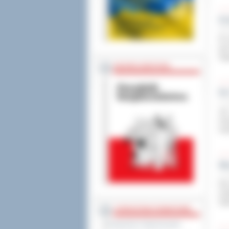
Ko
19 c
W c
pod
Org
BEZPIECZEŃSTWO
Dn
17 c
Już
nie
min
Wa
17 c
Dla
umi
Ost
STAROSTWO POWIATOWE
Regulamin Organizacyjny