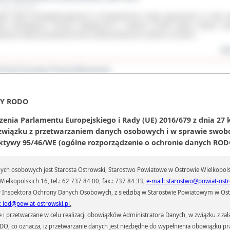
zerwca 2011 roku
pół Szkół Ponadgimnazjalnych w Przygodzicach został wyposażony w nowe 
lice interaktywne. Pomoce dydaktyczne o wartości 18.000 tysięcy złotych zos
upione dzięki pozyskanym przez szkołę funduszom unijnym w ramach...
wię
 Finał Turnieju Poezji Śpiewanej
zerwca 2011 roku
ennica IV LO im. Fryderyka Chopina w Ostrowie Wielkopolskim Sandra Bruche
tała wyróżniona podczas tegorocznego XX Finału Turnieju Poezji Śpiewanej 56.
Y RODO
Włocławku.
zenia Parlamentu Europejskiego i Rady (UE) 2016/679 z dnia 27 
wię
 związku z przetwarzaniem danych osobowych i w sprawie swob
ktywy 95/46/WE (ogólne rozporządzenie o ochronie danych RODO
zbyć się azbestu
zerwca 2011 roku
 20 czerwca 2011r. rusza II edycja powiatowego programu usuwaniu azbestu.
ch osobowych jest Starosta Ostrowski, Starostwo Powiatowe w Ostrowie Wielkopols
zymać 80% dofinansowania na usuniecie ze swojej posesji szkodliwego dla zdr
ielkopolskich 16, tel.: 62 737 84 00, fax.: 737 84 33,
e-mail: starostwo@powiat-ostr
estu wystarczy zgłosić się w swoim urzędzie gminy. Akcję koordynuje Po
rowski.
 Inspektora Ochrony Danych Osobowych, z siedzibą w Starostwie Powiatowym w Ostr
: iod@powiat-ostrowski.pl
.
wię
przetwarzane w celu realizacji obowiązków Administratora Danych, w związku z zała
Sowy przypominacz
 RODO, co oznacza, iż przetwarzanie danych jest niezbędne do wypełnienia obowiązku 