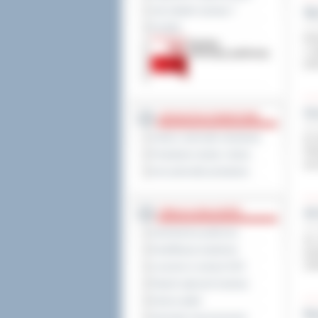
Jak załatwić sprawę ?
Sp
17 c
Kontakt
Emo
z u
pod
Uc
JEDNOSTKI POWIATOWE
16 c
Szkoły i jednostki oświatowe
W d
Fil
Powiatowe służby i straże
we 
Inne jednostki powiatowe
TABLICA OGŁOSZEŃ
XX
14 c
Zamówienia publiczne
Za 
Kwalifikacja wojskowa
prz
zni
Leczenie w ramach NFZ
Rejestr zgłoszeń budowy
Dyżury aptek
No