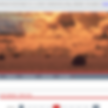
dobnych technologii m.in. w celach: świadczenia usług, statystyk. Szczegóły w
Poli
Galeria
Edukacja
Zdrowie
Kontakt
ARCHIWUM - ROK 2011
Strony:
1
8
9
10
11
12
13
14
15
16
24