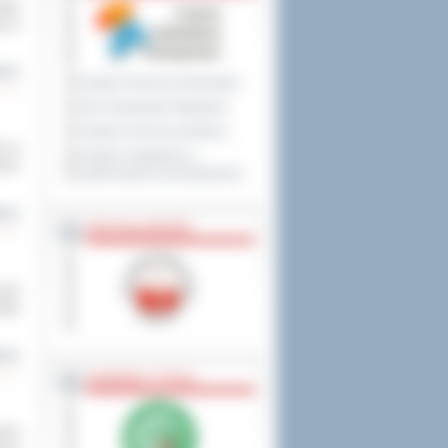
ięło
sy w
cej
Program Ochrony Środowiska
Plan Gospodarki Odpadami
Program ochrony powietrza
k na
Program współpracy z
renu
organizacjami pozarządowymi
cej
PRZYNALEŻNOŚĆ
rzez
ędu
cej
NAGRODY, TYTUŁY
azem