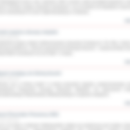
obiegającym końca roku szkolnym 2283 uczniów szkół ponadgimnazjalnych wz
iał w różnego rodzaju zawodach sportowych. Już od siedmiu lat największe sukce
rcie odnotowuje III Liceum Ogólnokształcące w Ostrowie...
wię
wiat wspiera obszary wiejskie
erwca 2011 roku
dzieścia tysięcy złotych dofinansowania otrzymała Fundacja im. Św. Rity z Gare
lizację projektu pn. „Remont ogrodzenia frontowego Muzeum – bezpieczeństwo te
ksponatów muzealnych we wsi Garki” z Urzędu...
wię
jazd studyjny do Dolnej Austrii
erwca 2011 roku
nowa wsi w Dolnej Austrii” to temat przewodni wyjazdu zorganizowanego p
partament Programów Rozwoju Obszarów Wiejskich. Na zaproszenie Urz
szałkowskiego Województwa Wielkopolskiego w wyjedzie studyjnym...
wię
zem Przeciwko Przemocy 2011
erwca 2011 roku
 po raz drugi w Ostrowie Wielkopolskim odbyła się konferencja pod hasłem „R