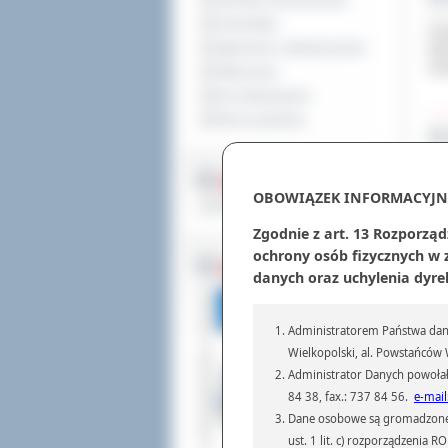
Sprzedaż nieruchomości
14 c
Komunikaty
Zes
Ogłoszenia i obwieszczenia
tab
zak
Oferty pracy
Dla niesłyszących
Pliki do pobrania
XX
14 c
Ucz
MULTIMEDIA
zos
OBOWIĄZEK INFORMACYJN
Materiały filmowe
we 
Zgodnie z art. 13 Rozporząd
ochrony osób fizycznych w
BEZ KOLEJKI
danych oraz uchylenia dyre
Po
13 c
Już
Administratorem Państwa dany
otr
Wielkopolski, al. Powstańców W
azb
Ost
Administrator Danych powołał
84 38, fax.: 737 84 56.
e-mail
Dane osobowe są gromadzone i 
SM
ust. 1 lit. c) rozporządzenia