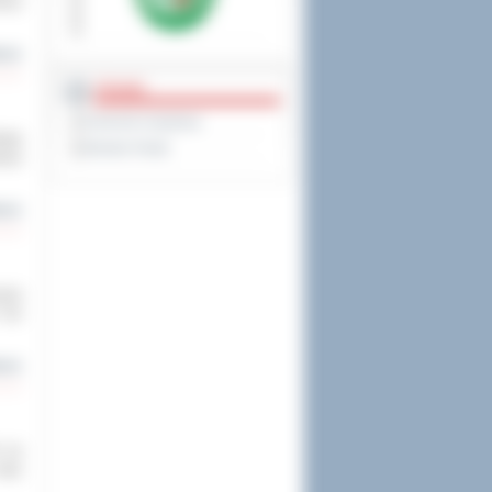
mocy
cej
PRAWO
Dziennik Urzędowy
ycję
Monitor Polski
rwca
cej
usza
. Do
cej
6 na
roku