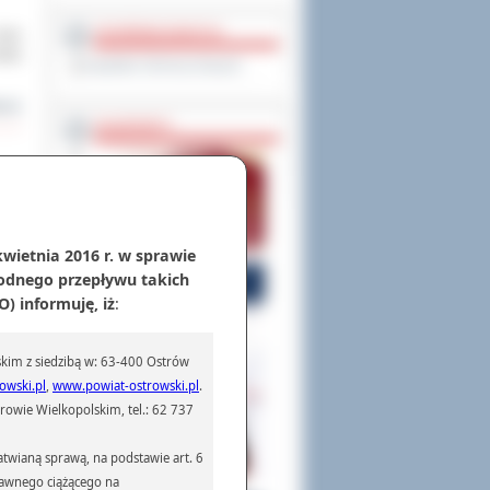
OCHRONA DANYCH
dwie
tały
Inspektor Ochrony Danych
cej
PASZPORTY
iser
 OKR
kwietnia 2016 r. w sprawie
cej
odnego przepływu takich
) informuję, iż
:
 Aby
kim z siedzibą w: 63-400 Ostrów
owia
owski.pl
,
www.powiat-ostrowski.pl
.
wiat
owie Wielkopolskim, tel.: 62 737
cej
twianą sprawą, na podstawie art. 6
prawnego ciążącego na