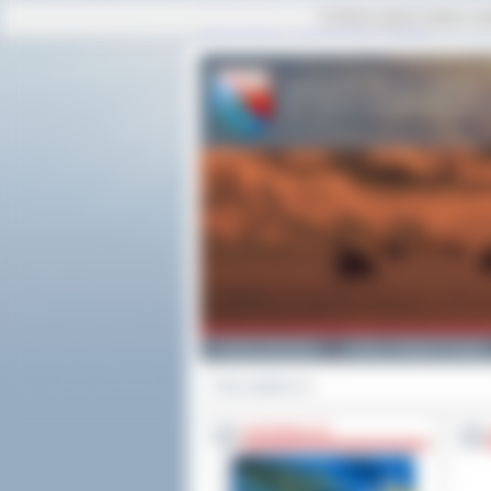
Ta strona używa cookies i po
strona główna
|
mapa serwisu
|
kontakt
Powiat Ostrowski
Gminy i Miasta Powiatu
Strona główna
>>
INFORMACJE