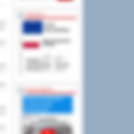
PROJEKTY
anie
ej”.
cej
będą
tę z
cej
RADA POWIATU
Debata nad Raportem
o stanie Powiatu
oich
Ostrowskiego
ecie
cej