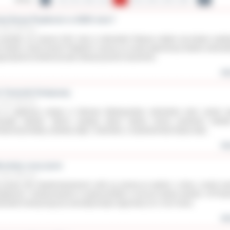
lej Dużej Prędkości w 2020 roku?
zerwca 2011 roku
zwartek, 16 czerwca 2011 roku w ostrowskim Ratuszu odbyło się kolejne spotk
 hasłem „Kolej Dużych Prędkości szansą na rozwój aglomeracji kalisko-ostrowski
anizatorem konferencji było Stowarzyszenie Inżynierów...
wię
i Techniki Kolejowej
zerwca 2011 roku
 w najbliższą sobotę w Ostrowie Wielkopolskim miłośników kolei czekać 
zwykłe atrakcje. Oprócz wystawy taboru będzie można podziwiać makie
iaturową kolejką, wystawę zdjęć i malarstwa, a najodważniejsi będą mogli...
wię
rsztaty uczą życia
zerwca 2011 roku
 ponad 100 niepełnosprawnych osób są szansą na wyjście z domu, rozwój sw
ejętności i funkcjonowanie w społeczeństwie w poczuci pełnej wartości. W Powi
rowskim funkcjonują trzy warsztaty terapii zajęciowej, bo o nich mowa.
wię