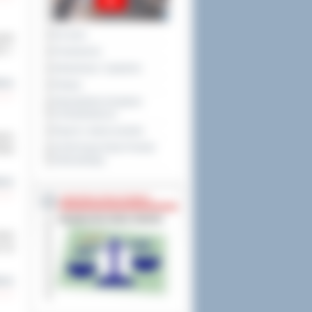
Na żywo
wody
1 r.
Posiedzenia
Interpelacje i zapytania
cej
Petycje
Obywatelska Inicjatywa
Uchwałodawcza
Raport o stanie powiatu
ramu
XXVIII Sesja Rady Powiatu
kiej
Ostrowskiego
cej
NIEODPŁATNA POMOC
ycji
h od
cej