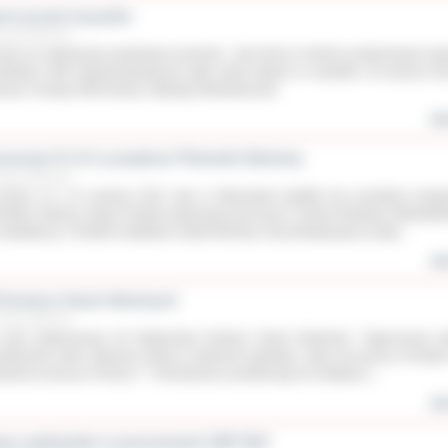
ort ponad wszystko
zerwca 2011 roku
cje na najwyższym sportowym poziomie - tak można w skrócie podsumować za
działem osób niepełnosprawnych, jakie miały miejsce w czwartek, 16 czerwca 201
czas Turnieju Piłki Nożnej i Wyścigu Wózkowiczów.
wię
zniowie IV LO w projekcie Filmoteki Szkolnej
zerwca 2011 roku
niach 13 i 14 czerwca 2011 roku w Warszawie spotkali się uczestnicy prog
moteka Szkolna. Akcja! Projekt realizowany jest przez Centrum Edukacji Obywatels
współpracy z Polskim Instytutem Sztuki filmowej. W przedsięwzięciu wzięli...
wię
 Konkurs Gazet Szkolnych
zerwca 2011 roku
nami jubileuszowy XX Regionalny Konkurs Gazet Szkolnych. Tegorocznej ed
yświecało hasło „Wolność słowa w szkolnych gazetach. Jaka ona jest po 20 latac
esienia cenzury w Polsce ?”. W konkursie uczestniczyły 32 redakcje z...
wię
we multimedia w pracowniach ZSP CKU