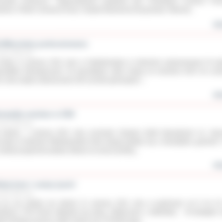
eciwko przemocy”. Organizatorami spotkania byli: Powiatowe Centrum Po
zinie, Polski Czerwony Krzyż i Zespół Interwencji Kryzysowej. Patronat...
wię
oWarsztaty podsumowane
erwca 2011 roku
rodę, 8 czerwca 2011 roku w Nadleśnictwie w Antoninie podsumowano III ed
sztatów Ekologicznych. W warsztatach, które trwały od września 2010 do cze
1 roku wzięło udział ponad 100 uczniów gimnazjów i...
wię
ezwykły autokar w ZSS
erwca 2011 roku
wtorek, 7 czerwca 2011 roku uczniowie Zespołu Szkół Specjalnych im. Jan
czaka w Ostrowie Wielkopolskim mieli okazję spotkać się z niezwykłym „gościem”
 szkoły przyjechał autokar, którym na mecze jeżdżą...
wię
aj krew i uratuj życie!
erwca 2011 roku
 po raz siódmy we wtorek 21 czerwca 2011 roku w godzinach od 8 do 1
edzińcu TVK Proart odbędzie się akcja „Oddaj krew z kablówką”. - W ubiegłym 
ęki Państwa pomocy udało zebrać się 176 litrów tego...