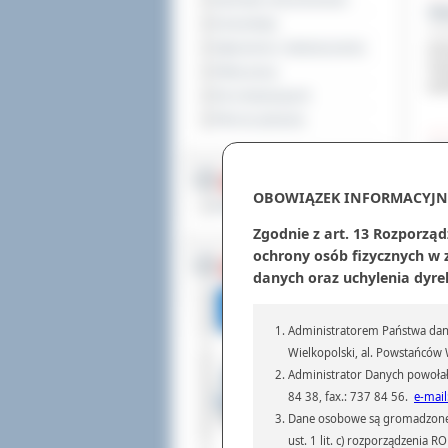
Sprzedaż nieruchomości
Od
Komunikaty
19 p
Ogłoszenia i obwieszczenia
Dzi
Zes
Oferty pracy
paź
Dla niesłyszących
Pliki do pobrania
Od
19 p
MULTIMEDIA
Or
OBOWIĄZEK INFORMACYJN
Materiały filmowe
spo
kul
Zgodnie z art. 13 Rozporząd
ochrony osób fizycznych w
BEZ KOLEJKI
danych oraz uchylenia dyre
Szk
19 p
Administratorem Państwa dany
Pię
Wielkopolski, al. Powstańców W
Wie
szk
Administrator Danych powołał
84 38, fax.: 737 84 56.
e-mail
Dane osobowe są gromadzone i 
Re
ust. 1 lit. c) rozporządzenia