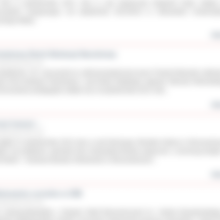
niu 9 października 2012 roku w auli Społecznej Akademii Nauk odbyła
czystość inaugurująca rok akademicki 2012/2013 w Ostrowskim Uniwersyt
eciego Wieku.
wię
wiatowy Dzień Edukacji Narodowej
aździernika 2012 roku
dyrektorów i 20. nauczycieli ze szkół prowadzonych przez Powiat Ostrowski odebra
zji Dnia Edukacji Narodowej z rąk Pawła Rajskiego nagrody Starosty Ostrowski
norowanie pedagogów odbyło się 15 października 2012 roku...
wię
art historii ...
aździernika 2012 roku
iątek 12 października 2012 roku w sali Gminnego Ośrodka Kultury w Sieroszewi
yło się spotkanie autorskie Ewy Kotowskiej-Rasiak połączone z promocją książk
t historii – Kurkowe Bractwo Strzeleckie w Sieroszewicach...
wię
ubowanie uczniów w ZSE
aździernika 2012 roku
. pierwszoklasistów z Zespołu Szkół Ekonomicznych im. Józefa Gniazdowskie