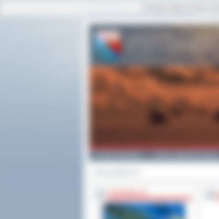
Ta strona używa cookies i po
strona główna
|
mapa serwisu
|
kontakt
Powiat Ostrowski
Gminy i Miasta Powiatu
Strona główna
>>
INFORMACJE