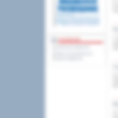
W d
uro
Trz
Po
16 p
4. 
DOSTĘPNOŚĆ
oka
Deklaracja dostępności
Uho
Wykaz koordynatorów do
spraw dostępności
Z k
16 p
W p
odb
kar
Śl
16 p
214