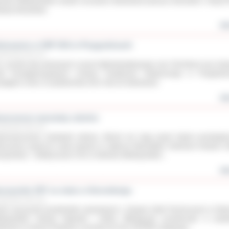
rowie Wielkopolskim złożyło uroczyście ślubowanie podczas obchodów z okazji 
kacji Narodowej.
wię
ubowanie w ZSP CKU w Przygodzicach
aździernika 2012 roku
. uczniów klas pierwszych Liceum Ogólnokształcącego oraz Technikum przy Zes
kół Ponadgimnazjalnych Centrum Kształcenia Ustawicznego w Przygodzic
ystąpiło w dniu 12 października 2012 roku do ślubowania.
wię
woczesne warsztaty szkolne
aździernika 2012 roku
ernowoczesne obrabiarki cyfrowe, których nie mają nawet lokalni przedsiębio
oczesny sprzęt do nauki zawodu to zaplecze Warsztatów Szkolnych Zespołu S
nsportowo – Elektrycznych CKU w Ostrowie Wielkopolskim...
wię
uczyciele ZST na stażu w Sonnebergu
aździernika 2012 roku
ch nauczycieli przedmiotów zawodowych z Zespołu Szkół Technicznych w Ostr
lkopolskim Andrzej Gajewski i Adrian Mikołajczak uczestniczyło w proje
ilności w ramach Programu Leonardo da Vinci VETPRO, będącego...