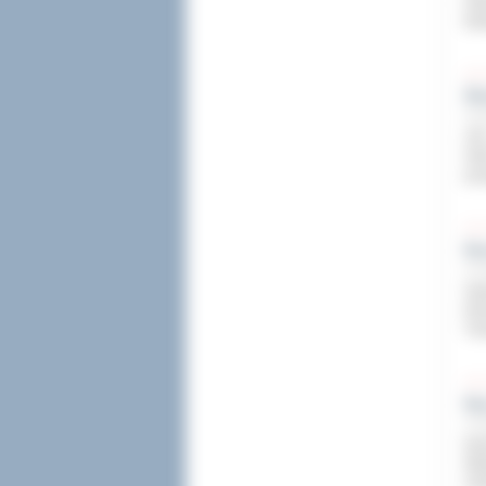
Ost
Edu
Śl
16 p
150
Sz
prz
No
15 p
Sup
Now
Tra
Na
15 p
Dwó
Wie
mob