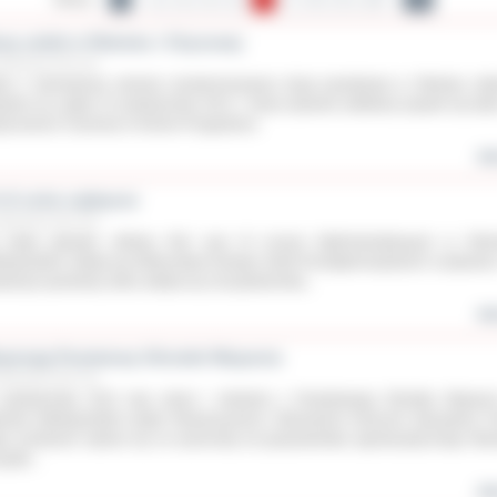
wy asfalt w Ołoboku i Chynowej
aździernika 2012 roku
ło 2 kilometrowy odcinek zmodernizowanej drogi powiatowej w Ołoboku od
cjalnie do użytku 22 października 2012 r. Nowy dywanik asfaltowy pojawił się tak
jscowości Chynowa w Gminie Przygodzice.
wię
I LO znów najlepsze
aździernika 2012 roku
krytej pływalni „Wodny Raj” przy III Liceum Ogólnokształcącym w Ostr
lkopolskim odbyły się Mistrzostwa Powiatu Szkół Ponadgimnazjalnych w pływani
alizacji sportowej, która odbyła się 18 października...
wię
pierają Powiatowy Ośrodek Wsparcia
aździernika 2012 roku
października 2012 roku dzieci i młodzież z Powiatowego Ośrodka Wsparc
rowie Wielkopolskim dzięki Stowarzyszeniu Ostrowianie Dzieciom Specjalnej Tr
ły możliwość wybrać się na wycieczkę do gospodarstwa agroturystycznego Mac
zydło...
wię