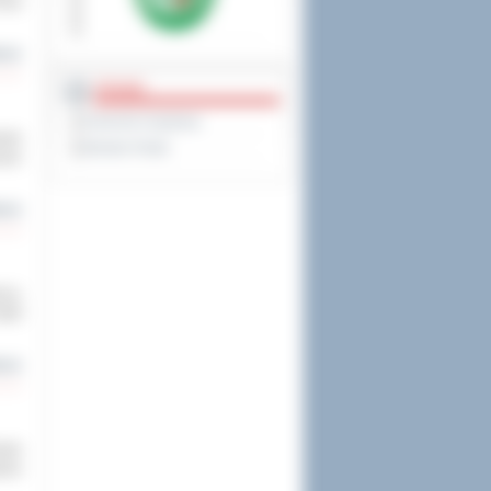
Dnia
cej
PRAWO
Dziennik Urzędowy
pole
Monitor Polski
ach
cej
rcy.
zkół
cej
owie
kcie