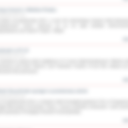
kcja historii o Wielkim Polaku
aździernika 2012 roku
wtorku 16 października 2012 r. w sali 104 ostrowskiego Zespołu Szkół Budowl
ergetycznych można zobaczyć już po raz piąty wystawę okoliczności
ogosławiony Jan Paweł II. Papież - Mistyk”.
wię
yderyki w IV LO
aździernika 2012 roku
września to zawsze dzień wyjątkowy w IV Liceum Ogólnokształcącym. Właśnie w
hodzony jest Dzień Patrona, czyli Fryderyka Chopina. W tym dniu odbywa się
bowanie klas pierwszych.
wię
etek Szcześniak wystąpi w powiatowej szkole
aździernika 2012 roku
 24 października 2012r. w Zespole Szkół Ponadgimnazjalnych CKU w Przygodzi
tąpi Mieczysław Szcześniak. Znany i ceniony wokalista, kompozytor i autor pios
zie gwiazdą VI Przeglądu Piosenki Chrześcijańskiej.
wię