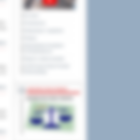
Na żywo
ano-
Posiedzenia
ową
Interpelacje i zapytania
Petycje
cej
Obywatelska Inicjatywa
Uchwałodawcza
Raport o stanie powiatu
XXVIII Sesja Rady Powiatu
tedy
Ostrowskiego
 też
cej
NIEODPŁATNA POMOC
cach
enek
cej