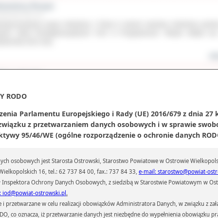
wiedziny Rosjan
aździernika 2012 roku
esięcioosobowa grupa młodzieży z Rosji w ramach wymiany młodzieży gości
pole Szkół Ponadgimnazjalnych CKU w Przygodzicach. Wizyta odbyła si
dziernika 2012 roku.
wię
daj swój głos
aździernika 2012 roku
ganizacje społeczne podejmują się rozwiązywaniu wielu ważnych proble
Y RODO
łecznych. Wspierają chorych i potrzebujących, działają na rzecz rozwoju edukac
tury, czy krzewienia kultury fizycznej. Teraz każdy z nas ma szansę, aby...
zenia Parlamentu Europejskiego i Rady (UE) 2016/679 z dnia 27 
 związku z przetwarzaniem danych osobowych i w sprawie swob
wię
ktywy 95/46/WE (ogólne rozporządzenie o ochronie danych RODO
olili się by lepiej uczyć
aździernika 2012 roku
ch osobowych jest Starosta Ostrowski, Starostwo Powiatowe w Ostrowie Wielkopols
ciu nauczycieli przedmiotów zawodowych z Zespołu Szkół Usługowych w Ostr
ielkopolskich 16, tel.: 62 737 84 00, fax.: 737 84 33,
e-mail: starostwo@powiat-ostr
lkopolskim na przełomie września i października uczestniczyło w dwutygodni
oleniu w niemieckim Rohr – Kloster. Projekt został zrealizowany...
 Inspektora Ochrony Danych Osobowych, z siedzibą w Starostwie Powiatowym w Ostr
: iod@powiat-ostrowski.pl
.
wię
przetwarzane w celu realizacji obowiązków Administratora Danych, w związku z zała
kordowy Hubertus dla Dzieci i Młodzieży
 RODO, co oznacza, iż przetwarzanie danych jest niezbędne do wypełnienia obowiązku 