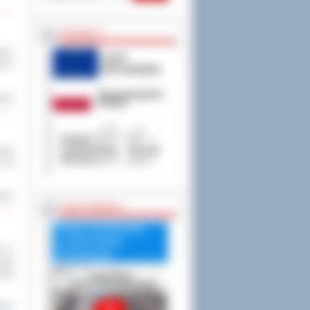
PROJEKTY
dano
że w
cej
owie
u. W
cej
RADA POWIATU
Debata nad Raportem
o stanie Powiatu
ia w
Ostrowskiego
oski
ieja
cej