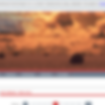
dobnych technologii m.in. w celach: świadczenia usług, statystyk. Szczegóły w
Poli
Galeria
Edukacja
Zdrowie
Kontakt
ARCHIWUM - ROK 2012
Strony:
1
2
3
4
5
6
7
8
9
10
26