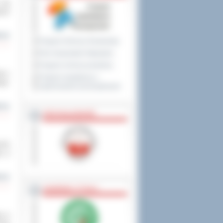
 się
ecie
cej
Program Ochrony Środowiska
Plan Gospodarki Odpadami
Program ochrony powietrza
ło z
Program współpracy z
ego.
organizacjami pozarządowymi
cej
PRZYNALEŻNOŚĆ
cach
i „Z
cej
NAGRODY, TYTUŁY
go w