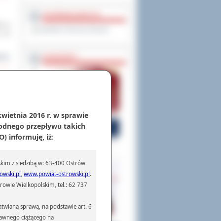
OCHRONA DANYCH
ła w
Inspektor Ochrony Danych
ę 12
cej
PASZPORTY
mów
ji i
kwietnia 2016 r. w sprawie
odnego przepływu takich
cej
) informuję, iż
:
kim z siedzibą w: 63-400 Ostrów
owie
owski.pl
,
www.powiat-ostrowski.pl
.
owym
owie Wielkopolskim, tel.: 62 737
cej
twianą sprawą, na podstawie art. 6
prawnego ciążącego na