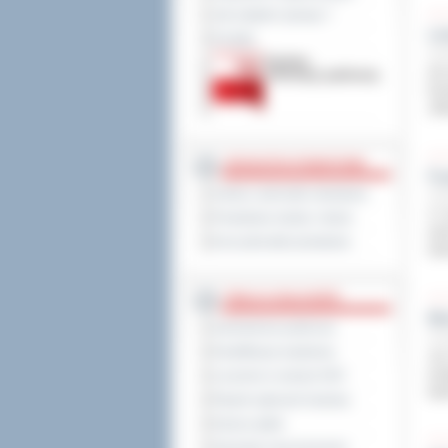
Jak załatwić sprawę ?
Le
Kontakt
19 p
Od 
En
„Bł
JEDNOSTKI POWIATOWE
Fr
Szkoły i jednostki oświatowe
19 p
17 
Powiatowe służby i straże
obc
Inne jednostki powiatowe
ślu
TABLICA OGŁOSZEŃ
Mi
Zamówienia publiczne
19 p
Kwalifikacja wojskowa
Już
wys
Leczenie w ramach NFZ
będ
Rejestr zgłoszeń budowy
Dyżury aptek