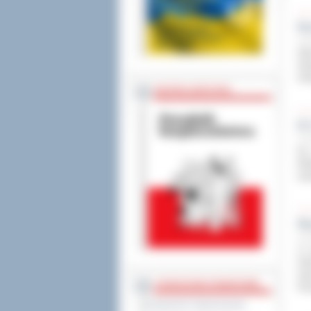
No
23 p
Oko
ofi
mie
BEZPIECZEŃSTWO
II
22 p
Na 
Wie
ryw
Ws
22 p
17 
Ost
mia
STAROSTWO POWIATOWE
Par
Regulamin Organizacyjny