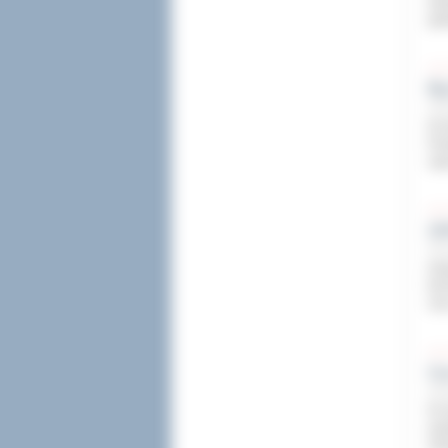
kol
gal
Bi
29 l
W d
Pow
zap
ZA
29 l
Zes
tec
rze
Cz
29 l
W d
wsp
Zes