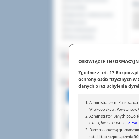
Sprzedaż nieruchomości
Mi
Komunikaty
4 gr
Ogłoszenia i obwieszczenia
Ost
Za
Oferty pracy
Wie
Dla niesłyszących
Pliki do pobrania
We
4 gr
MULTIMEDIA
Dwa
OBOWIĄZEK INFORMACYJN
Materiały filmowe
bre
„Fi
Zgodnie z art. 13 Rozporząd
ochrony osób fizycznych w
BEZ KOLEJKI
danych oraz uchylenia dyre
O 
4 gr
Administratorem Państwa dany
W d
Wielkopolski, al. Powstańców W
reg
Spo
Administrator Danych powołał
84 38, fax.: 737 84 56.
e-mail
Dane osobowe są gromadzone i 
Kl
ust. 1 lit. c) rozporządzenia