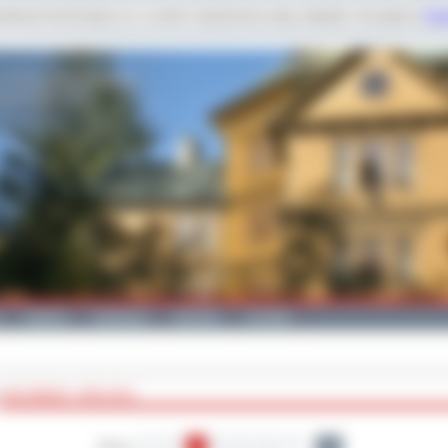
dobnych technologii m.in. w celach: świadczenia usług, statystyk. Szczegóły w
Poli
Galeria
Edukacja
Zdrowie
Kontakt
ARCHIWUM - ROK 2013
Strony:
1
2
3
4
5
6
7
28