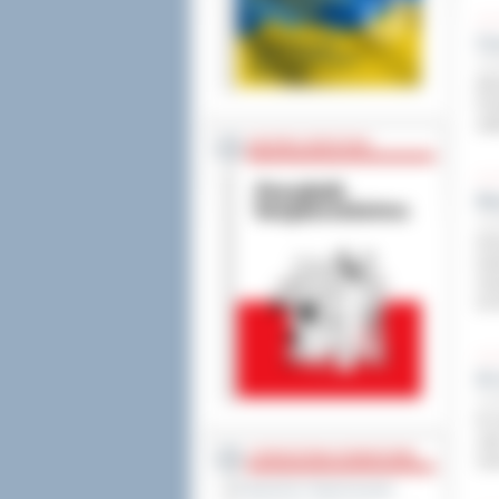
Cz
5 gr
Min
Pow
odt
BEZPIECZEŃSTWO
Ma
5 gr
W t
bad
mam
do 6
III
5 gr
W r
cyk
STAROSTWO POWIATOWE
raz
Regulamin Organizacyjny