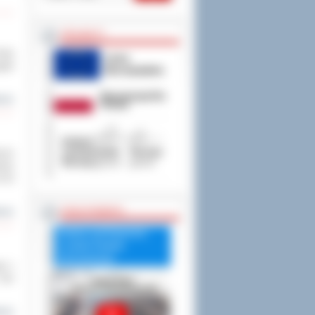
PROJEKTY
Rady
ątek
cej
nych
dzie
d 50
RADA POWIATU
cej
Debata nad Raportem
o stanie Powiatu
Ostrowskiego
ie z
 Tym
cej