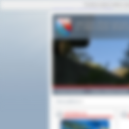
Ta strona używa cookies i po
strona główna
|
mapa serwisu
|
kontakt
Powiat Ostrowski
Gminy i Miasta Powiatu
Strona główna
>>
INFORMACJE