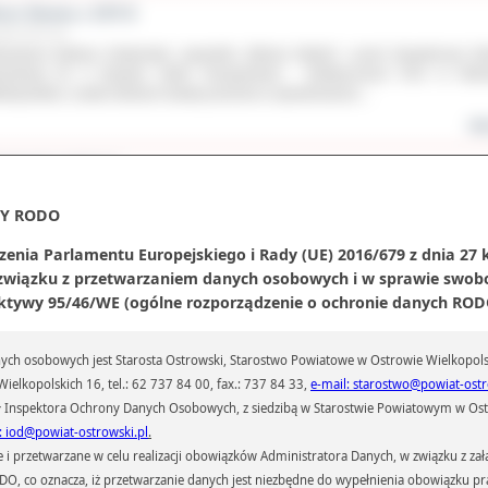
strz Świata z ZST-E
udnia 2013 roku
rowianin Bartosz Grabowski, zawodnik „Wirażu Ostrów”, uczeń Zasadniczej Sz
wodowej Nr 4 Zespołu Szkół Transportowo - Elektrycznych CKU w Ostro
lkopolskim, został mistrzem świata juniorów w speedrowerze....
wię
ekend z tańcem
udnia 2013 roku
 dni trwały warsztaty taneczne w Młodzieżowym Domu Kultury. Dotyczyły
Y RODO
akdance i funk styles, a prowadzili je doświadczeni instruktorzy: Zbyszek Góral i 
ziu” Fischbach.
zenia Parlamentu Europejskiego i Rady (UE) 2016/679 z dnia 27 
 związku z przetwarzaniem danych osobowych i w sprawie swob
wię
ktywy 95/46/WE (ogólne rozporządzenie o ochronie danych RODO
ekonomi społecznej w Ostrowie
udnia 2013 roku
ch osobowych jest Starosta Ostrowski, Starostwo Powiatowe w Ostrowie Wielkopols
niach od 28-30 listopada 2013 roku w Ostrowie Wielkopolskim odbyły się pierws
ielkopolskich 16, tel.: 62 737 84 00, fax.: 737 84 33,
e-mail: starostwo@powiat-ostr
ionie Dni Ekonomii Społecznej organizowane przez Ośrodek Wsparcia Ekon
łecznej przy Fundacji im. Królowej Polski Św. Jadwigi wraz z Regionalnym...
 Inspektora Ochrony Danych Osobowych, z siedzibą w Starostwie Powiatowym w Ostr
: iod@powiat-ostrowski.pl
.
wię
przetwarzane w celu realizacji obowiązków Administratora Danych, w związku z zała
ikać każdy może...
 RODO, co oznacza, iż przetwarzanie danych jest niezbędne do wypełnienia obowiązku 