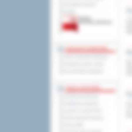
Jak załatwić sprawę ?
Su
Kontakt
4 gr
Uc
Wie
Ogó
JEDNOSTKI POWIATOWE
Ra
Szkoły i jednostki oświatowe
4 gr
Pię
Powiatowe służby i straże
Int
Inne jednostki powiatowe
Die
TABLICA OGŁOSZEŃ
Ro
Zamówienia publiczne
4 gr
Kwalifikacja wojskowa
W u
się
Leczenie w ramach NFZ
prz
Rejestr zgłoszeń budowy
Dyżury aptek