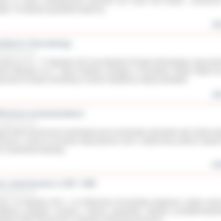
ejny ze swych comiesięcznych plenerów, tym razem pod hasłem: „Uchwyco
opie”. W sobotnie popołudnie dotarli do...
wię
g Band w Sonnebergu
istopada 2013 roku
niach od 15 – 17 listopada 2013 roku Big Band Powiatu Ostrowskiego reprezent
iat Ostrowski na 27. edycji Festiwalu Jazztage in Sonneberg. Wizyta odbyła si
roszenie Powiatu Sonneberg w ramach współpracy między powiatami.
wię
Powicze przedszkolakom
istopada 2013 roku
pół Szkół Technicznych postrzegany jest w środowisku ostrowskim jako szkoła mę
hniczna, a mimo to uczniowie mają ogromne serce i chętnie biorą udział w akcjac
cz środowiska lokalnego.
wię
as zawodowców w ZST i ZSE
istopada 2013 roku
niu 19 listopada 2013 r. na Politechnice Poznańskiej podpisana została umo
ółpracy pomiędzy uczelnią a dwoma ostrowskimi szkołami ponadgimnazjaln
połem Szkół Technicznych i Zespołem Szkół Ekonomicznych....