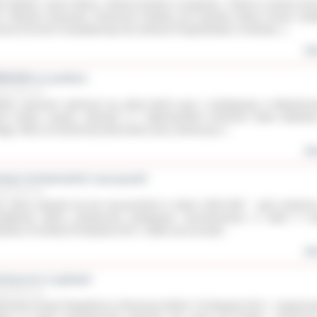
a Badach, Jacek Piskorz i Maciej Kosiński w programie „Tribute to Andrzej Zau
z Orkiestra Kameralna Filharmonii Kaliskiej pod dyrekcją Adama Klocka wystą
czas Koncertu Charytatywnego dla Jankowa Przygodzkiego w niedzielę, 1...
wię
IAZDA na podium
udnia 2013 roku
lkim sukcesem zakończył się udział dwóch grup z działającego w Młodzież
u Kultury zespołu „Gwiazda” w I Ogólnopolskim Konkursie Sztuki Baletow
lągu. Mimo że konkurencja była bardzo duża, dziewczyny z...
wię
mięci bohaterskich nauczycieli
udnia 2013 roku
m, którzy odważyli się być nauczycielami w latach 1939-1945’’ - głosi sentencj
miątkowej tablicy poświęconej pedagogom pomordowanym w latach II wo
atowej. W sobotę 30 listopada 2013 r. odbyło się uroczyste...
wię
hwycone w galopie
udnia 2013 roku
formalna Grupa Fotograficzna „Plenerowy Ostrów” 23 listopada 2013 r. zorganizo