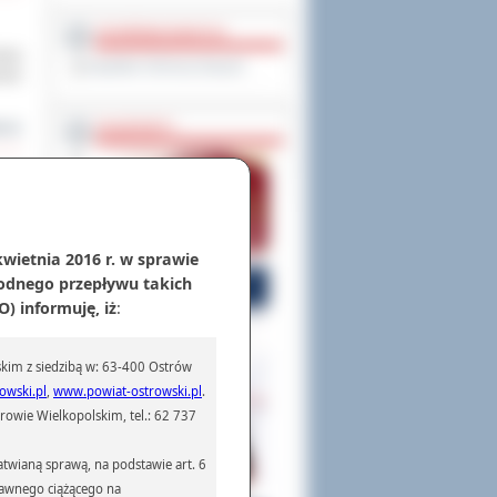
OCHRONA DANYCH
koły
Inspektor Ochrony Danych
wie
cej
PASZPORTY
 one
Adam
kwietnia 2016 r. w sprawie
odnego przepływu takich
cej
) informuję, iż
:
kim z siedzibą w: 63-400 Ostrów
ze w
owski.pl
,
www.powiat-ostrowski.pl
.
omii
owie Wielkopolskim, tel.: 62 737
cej
twianą sprawą, na podstawie art. 6
prawnego ciążącego na