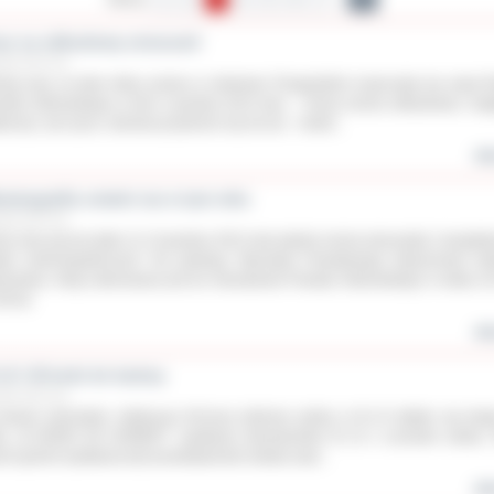
as na odbudowę zniszczeń
udnia 2013 roku
utą ciszy za dwie ofiary pożaru w Jankowie Przygodzkim rozpoczęła się sesja 
iatu Ostrowskiego w dniu 4 grudnia 2013 roku. – Domy można odbudować, maj
worzyć, ale życia i zdrowia przywrócić się nie da – mówił...
wię
mmografia ostatni raz w tym roku
udnia 2013 roku
ym roku jeszcze tylko 11-13 grudnia 2013 roku będzie można skorzystać z bezpłat
ań mammograficznych. Na parkingu Starostwa Powiatowego stacjonować bę
mobus. Akcja skierowana jest do mieszkanek Powiatu Ostrowskiego w wieku o
9 lat.
wię
 LO i III kroki do kariery
udnia 2013 roku
amach obchodów Jubileuszu 60-lecia istnienia szkoły w III LO odbyło się drug
lu „III KROKI DO KARIERY” spotkanie Absolwentów III LO z uczniami szkoły.
em gośćmi spotkania byli przedstawiciele świata nauk...
wię