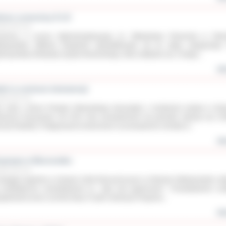
kces uczennicy II LO
udnia 2013 roku
zennica II Liceum Ogólnokształcącego im. Władysława Reymonta w Ostro
lkopolskim Wiktoria Burghardt zakwalifikowała się do etapu okręgowego
lnopolskiej Olimpiady Języka Niemieckiego, który odbędzie się 8 lutego...
wię
dni w centrum interwencji
udnia 2013 roku
ć osób z terenu Powiatu Ostrowskiego skorzystało z możliwości pobytu w Zes
erwencji Kryzysowej. Od 2012 roku prowadzeniem tej palcówki zajmuje się Car
cezji Kaliskiej. Postępowanie konkursowe na prowadzenie ośrodka w...
wię
zprawa w Ekonomiku
udnia 2013 roku
biegłym tygodniu w Zespole Szkół Ekonomicznych w Ostrowie Wielkopolskim od
 profilaktyczne przedstawienie pt. „Sąd nad papierosem”. Przedstawienie zos
ygotowane przez uczniów klasy I b jako realizacja Programu...
wię