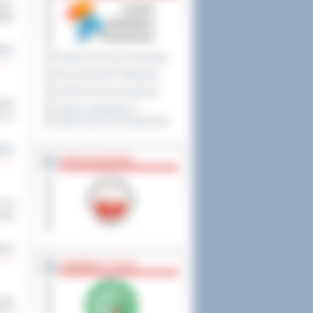
cha”
pili
cej
Program Ochrony Środowiska
Plan Gospodarki Odpadami
Program ochrony powietrza
owym
Program współpracy z
ej w
organizacjami pozarządowymi
cej
PRZYNALEŻNOŚĆ
a na
jny
cej
NAGRODY, TYTUŁY
wała