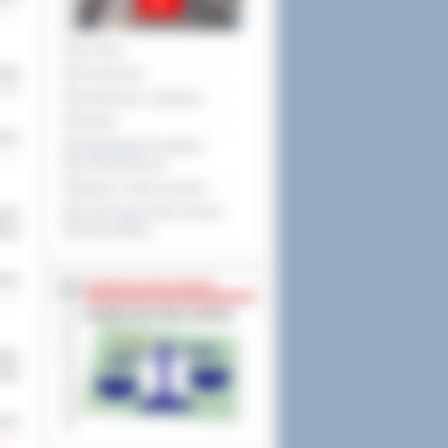
Na żywo
wie
Posiedzenia
 37.
Interpelacje i zapytania
Petycje
cej
Obywatelska Inicjatywa
Uchwałodawcza
Raport o stanie powiatu
XXVIII Sesja Rady Powiatu
pole
Ostrowskiego
itas
cej
NIEODPŁATNA POMOC
było
tało
cej