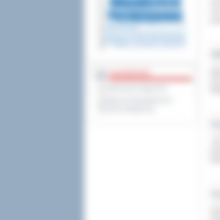
Kub
ora
pod
GW
2 gr
Wie
DOSTĘPNOŚĆ
Dom
Deklaracja dostępności
Elb
Wykaz koordynatorów do
spraw dostępności
Pa
2 gr
„Ty
pa
świ
Uc
2 gr
Nie