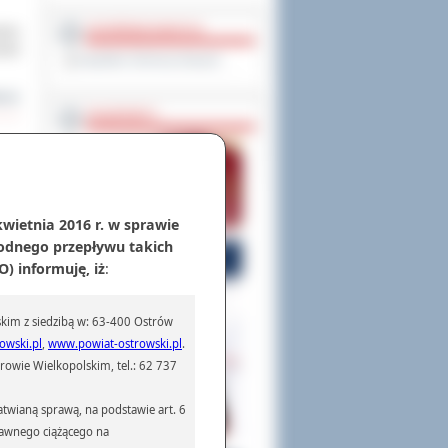
OCHRONA DANYCH
skim
ński
Inspektor Ochrony Danych
cej
PASZPORTY
iego
al w
kwietnia 2016 r. w sprawie
cej
odnego przepływu takich
) informuję, iż
:
kich
kim z siedzibą w: 63-400 Ostrów
cert
owski.pl
,
www.powiat-ostrowski.pl
.
owie Wielkopolskim, tel.: 62 737
cej
twianą sprawą, na podstawie art. 6
prawnego ciążącego na