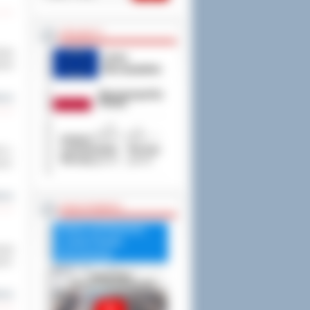
PROJEKTY
iału
anie
cej
5 r.
ych.
cej
RADA POWIATU
Debata nad Raportem
o stanie Powiatu
rupa
Ostrowskiego
cym.
cej