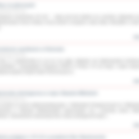
twy na planszach
ździernika 2015 roku
mpania wrześniowa 28 mm” – akcja pod tym tytułem we wrześniu odbywała s
dzieżowym Domu Kultury. W jej ramach rozegrano cztery bitwy. Wszystkie w skal
.
wię
smiczne spotkanie w Ostrowie
ździernika 2015 roku
niu 17 października br. już po raz piąty odbędzie się Ogólnopolska Konfere
estników i Sympatyków Programu ARISS w Polsce. Po raz drugi z rzędu miej
tkania będzie Zespół Szkół Technicznych w...
wię
cieczka ekologiczna w rejon Stawów Milickich
ździernika 2015 roku
uczniów II Liceum Ogólnokształcącego z Oddziałami Dwujęzycznymi im. Władys
monta w Ostrowie Wielkopolskim zapoznawało się z przyrodą rejonu St
ickich. Samodzielne obserwacje flory i fauny wzbogacone były o...
wię
odzi poligloci z IV LO w projekcie Noc Naukowców