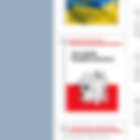
Pi
9 pa
Na 
Wew
dod
BEZPIECZEŃSTWO
Uc
9 pa
Na 
Mis
Zaw
Sz
8 pa
Do 
trz
Wsz
STAROSTWO POWIATOWE
Regulamin Organizacyjny