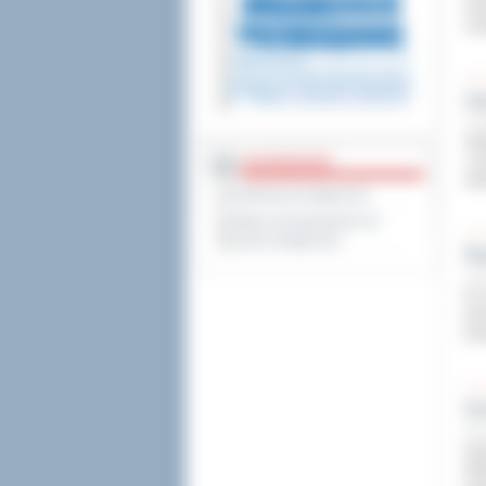
mik
now
Za
1 pa
Spó
„L
DOSTĘPNOŚĆ
zat
Deklaracja dostępności
Wykaz koordynatorów do
spraw dostępności
Św
1 pa
Po 
Dzi
kon
Uc
30 w
Gru
Wie