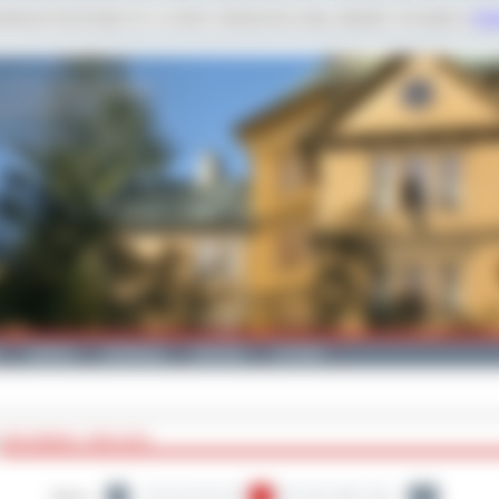
dobnych technologii m.in. w celach: świadczenia usług, statystyk. Szczegóły w
Poli
Galeria
Edukacja
Zdrowie
Kontakt
ARCHIWUM - ROK 2015
Strony:
1
3
4
5
6
7
8
9
10
11
27