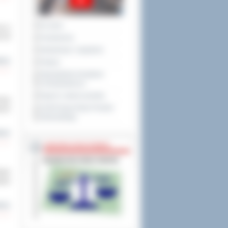
Na żywo
ię w
i 28
Posiedzenia
Interpelacje i zapytania
cej
Petycje
Obywatelska Inicjatywa
Uchwałodawcza
Raport o stanie powiatu
ncja
XXVIII Sesja Rady Powiatu
scem
Ostrowskiego
cej
NIEODPŁATNA POMOC
ława
awów
cej