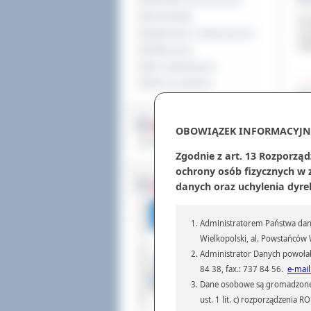
Sprzedaż nieruchomości
6 pa
Komunikaty
Ucz
Ogłoszenia i obwieszczenia
ucz
UAM
Oferty pracy
Dla niesłyszących
Pliki do pobrania
Uc
5 pa
Pra
MULTIMEDIA
OBOWIĄZEK INFORMACYJN
Szk
Materiały filmowe
Ost
Zgodnie z art. 13 Rozporząd
ochrony osób fizycznych w
BEZ KOLEJKI
danych oraz uchylenia dyre
Ju
5 pa
Na 
Administratorem Państwa dany
dot
Wielkopolski, al. Powstańców W
Zbi
Administrator Danych powołał
84 38, fax.: 737 84 56.
e-mail
Dane osobowe są gromadzone i 
„U
ust. 1 lit. c) rozporządzenia
5 pa