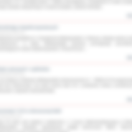
roskopy m.in. skonfigurowane z tablicą interaktywną i projektorem to tylko przyk
ego sprzętu zakupionego w ramach projektu „Szkolny Ośrodek...
wię
trudniają niepełnosprawnych
ździernika 2015 roku
łdzielnia Inwalidów im. Powstańców Wielkopolskich z Ostrowa zdobyła srebrny m
odołamacze'', w edycji Wielkopolskiej konkursu promującego pracodaw
rudniających osoby niepełnosprawne. Ponad 90 proc....
wię
ięto pieszych i cyklistów
ździernika 2015 roku
raz kolejny w Ostrowie Wielkopolskim stowarzyszenie re – EWOLUCJA zorganizo
eń bez Samochodu. Na rynku można było m.in. oznakować rowery, uczestnicz
kursach, naprawić swój jednoślad.
wię
zniowie I LO w słonecznej Italii
rześnia 2015 roku
pa 45 osób, pod opieką 5 opiekunów z I Liceum Ogólnokształcącego w Ostr
lkopolskim, zwiedziła najciekawsze zakątki słonecznych Włoch. Wycie