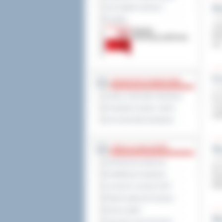
Jak załatwić sprawę ?
Bi
7 pa
Kontakt
„Ka
Mło
mm
Ko
JEDNOSTKI POWIATOWE
6 pa
Szkoły i jednostki oświatowe
W d
Ucz
Powiatowe służby i straże
spo
Inne jednostki powiatowe
TABLICA OGŁOSZEŃ
Wy
6 pa
Zamówienia publiczne
26 
Kwalifikacja wojskowa
Rey
Mil
Leczenie w ramach NFZ
Rejestr zgłoszeń budowy
Dyżury aptek
Mł