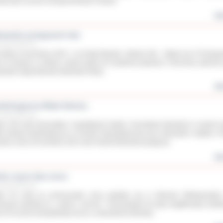
tarczyła uczniom niezapomnianych wrażeń.
wię
ywackie pożegnanie lata
rześnia 2015 roku
obotę 19 września 2015 r. na Krytej Pływalni „Wodny Raj” odbyło się XI Pożegn
a na basenie, w którym udział wzięło 49 amatorów pływania. Honorowy patronat
odami objął Starosta Ostrowski Paweł...
wię
rdiologiczna Biała Sobota.
rześnia 2015 roku
sko 150 osób skorzystało z bezpłatnych badań i konsultacji lekarskich w ramach a
ła Sobota Kardiologiczna w Poradni Specjalistycznej przy ostrowskim szpitalu. W
sób w dniu 26 września 2015 roku Powiat Ostrowski przyłączył...
wię
dno życie dwa serca
rześnia 2015 roku
ło 50 osób po przeszczepie serca spotkało się w Ostrowie Wielkopolski
rwszym zjeździe pt. „Ludzie z sercem’’. Przyczynkiem do tego wyjątkowego spotk
a 18 rocznica transplantacji serca u ostrowianina Michała...