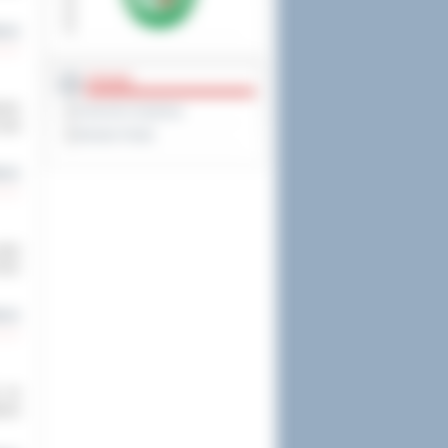
cej
PRAWO
anie
Dziennik Urzędowy
 nad
Monitor Polski
cej
kcji
 ten
cej
m na
ania