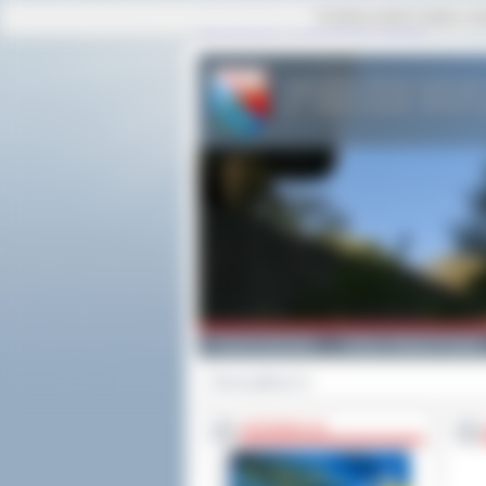
Ta strona używa cookies i po
strona główna
|
mapa serwisu
|
kontakt
Powiat Ostrowski
Gminy i Miasta Powiatu
Strona główna
>>
INFORMACJE