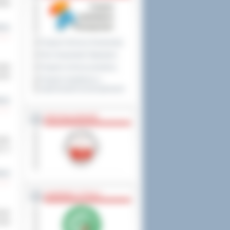
łady
cej
Program Ochrony Środowiska
Plan Gospodarki Odpadami
edal
Program ochrony powietrza
ców
Program współpracy z
organizacjami pozarządowymi
cej
PRZYNALEŻNOŚĆ
wało
yć w
cej
NAGRODY, TYTUŁY
owie
czka