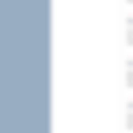
dos
Pł
29 w
W s
lat
zaw
Ka
28 w
Bli
Bia
spo
Je
28 w
Oko
pie
był