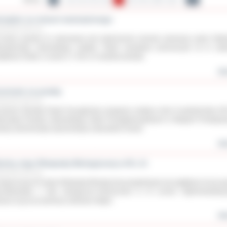
eniądze na remont wewnętrznego
ździernika 2015 roku
koniec grudnia br. planowane jest zakończenie remontu pierwszej części Oddz
nętrznego ostrowskiego szpitala. Radni powiatowi przeznaczyli na to zad
atkowe środki, w sumie 2,7 mln zł z budżetu powiatu.
wię
zniowie na przełaj
ździernika 2015 roku
terenie Ośrodka Piaski Szczygliczka rozegrane zostały w dniu 9 października 201
trzostwa Powiatu Ostrowskiego Szkół Ponadgimnazjalnych w Biegach Przełajow
ody zdominowały reprezentacje ostrowskich liceów.
wię
kolny etap Olimpiady Biologicznej w III L.O.
ździernika 2015 roku
tegorocznej 45 edycji Olimpiady Biologicznej przygotowuje się wyjątkowo liczna g
ecioklasistów z klas biologiczno-chemicznych w III Liceum Ogólnokształcą
yscy są już po pierwszy szkolnym etapie.
wię