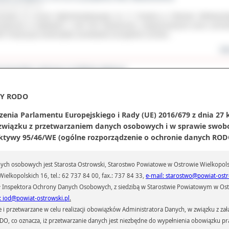
ździernika 2015 roku
niowie IV Liceum Ogólnokształcącego im. F. Chopina w Ostrowie Wielkopol
estniczyli w wykładach z serii Noc Naukowców, zorganizowanych przez pozna
. Propozycja uniwersytetu zaciekawiła szczególnie uczniów...
wię
zniowskie sukcesy w lekkiej atletyce
ździernika 2015 roku
wie 500 dziewcząt i chłopców wystartowało w Mistrzostwach Powiatu Ostrowsk
Y RODO
ół Ponadgimnazjalnych w Lekkiej Atletyce. Zawody odbyły się na stadionie KS St
rowie Wielkopolskim 24 września 2015 roku.
zenia Parlamentu Europejskiego i Rady (UE) 2016/679 z dnia 27 
wię
 związku z przetwarzaniem danych osobowych i w sprawie swob
ktywy 95/46/WE (ogólne rozporządzenie o ochronie danych RODO
bileuszowe Laury Kultury
ździernika 2015 roku
jubileuszową galę Laurów Kultury Starosta Ostrowski zaprosił wszyst
ch osobowych jest Starosta Ostrowski, Starostwo Powiatowe w Ostrowie Wielkopols
ychczasowych laureatów tej prestiżowej nagrody. Uroczystość uświetnił kon
ielkopolskich 16, tel.: 62 737 84 00, fax.: 737 84 33,
e-mail: starostwo@powiat-ostr
gniewa Wodeckiego oraz Big Bandu Powiatu Ostrowskiego i Moniki Walczak.
 Inspektora Ochrony Danych Osobowych, z siedzibą w Starostwie Powiatowym w Ostr
wię
: iod@powiat-ostrowski.pl
.
przetwarzane w celu realizacji obowiązków Administratora Danych, w związku z zała
ZALEŻNIA MNIE TYLKO SPORT”- wyjazdowy finał kampanii
 RODO, co oznacza, iż przetwarzanie danych jest niezbędne do wypełnienia obowiązku 
ździernika 2015 roku