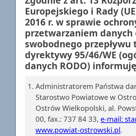
Zgodnie z art. 13 Rozpo
Europejskiego i Rady (UE
2016 r. w sprawie ochron
przetwarzaniem danych 
swobodnego przepływu t
dyrektywy 95/46/WE (ogó
danych RODO) informuję,
Administratorem Państwa dan
Starostwo Powiatowe w Ostrow
Ostrów Wielkopolski, al. Pows
00, fax.: 737 84 33,
e-mail: st
www.powiat-ostrowski.pl
.