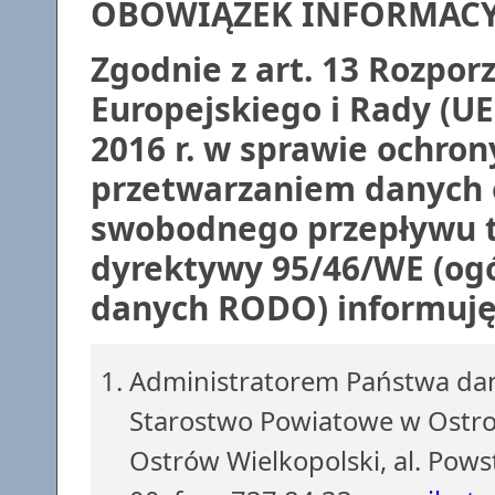
OBOWIĄZEK INFORMAC
Zgodnie z art. 13 Rozpo
Europejskiego i Rady (UE
2016 r. w sprawie ochron
przetwarzaniem danych 
swobodnego przepływu t
dyrektywy 95/46/WE (ogó
danych RODO) informuję,
Administratorem Państwa dan
Starostwo Powiatowe w Ostrow
Ostrów Wielkopolski, al. Pows