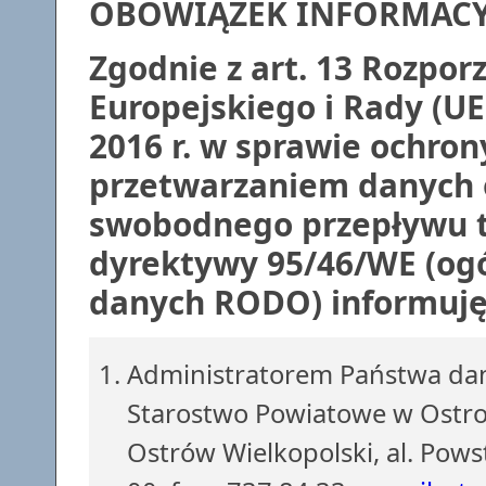
OBOWIĄZEK INFORMAC
Zgodnie z art. 13 Rozpo
Europejskiego i Rady (UE
2016 r. w sprawie ochron
przetwarzaniem danych 
swobodnego przepływu t
dyrektywy 95/46/WE (ogó
danych RODO) informuję,
Administratorem Państwa dan
Starostwo Powiatowe w Ostrow
Ostrów Wielkopolski, al. Pows