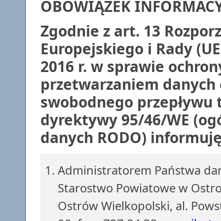
OBOWIĄZEK INFORMAC
Zgodnie z art. 13 Rozpo
Europejskiego i Rady (UE
2016 r. w sprawie ochron
przetwarzaniem danych 
swobodnego przepływu t
dyrektywy 95/46/WE (ogó
danych RODO) informuję,
Administratorem Państwa dan
Starostwo Powiatowe w Ostrow
Ostrów Wielkopolski, al. Pows