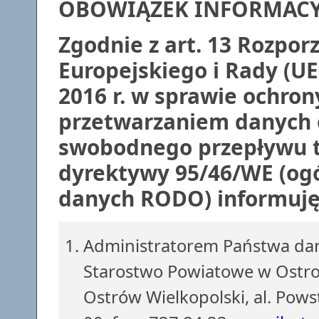
OBOWIĄZEK INFORMAC
Zgodnie z art. 13 Rozpo
Europejskiego i Rady (UE
2016 r. w sprawie ochron
przetwarzaniem danych 
swobodnego przepływu t
dyrektywy 95/46/WE (ogó
danych RODO) informuję,
Administratorem Państwa dan
Starostwo Powiatowe w Ostrow
Ostrów Wielkopolski, al. Pows