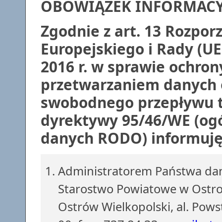
OBOWIĄZEK INFORMAC
Zgodnie z art. 13 Rozpo
Europejskiego i Rady (UE
2016 r. w sprawie ochron
przetwarzaniem danych 
swobodnego przepływu t
dyrektywy 95/46/WE (ogó
danych RODO) informuję,
Administratorem Państwa dan
Starostwo Powiatowe w Ostrow
Ostrów Wielkopolski, al. Pows