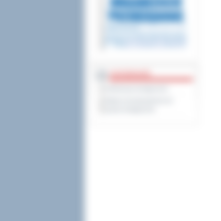
DOSTĘPNOŚĆ
Deklaracja dostępności
Wykaz koordynatorów do
spraw dostępności