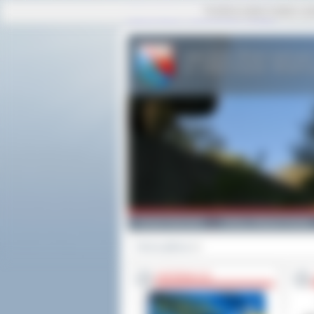
Ta strona używa cookies i po
strona główna
|
mapa serwisu
|
kontakt
Powiat Ostrowski
Gminy i Miasta Powiatu
Strona główna
>>
INFORMACJE