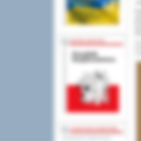
„O
Pra
ost
W d
war
Sta
BEZPIECZEŃSTWO
Pie
fot
Łuk
STAROSTWO POWIATOWE
Regulamin Organizacyjny