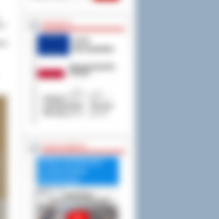
PROJEKTY
e”.
ski
RADA POWIATU
Debata nad Raportem
o stanie Powiatu
Ostrowskiego