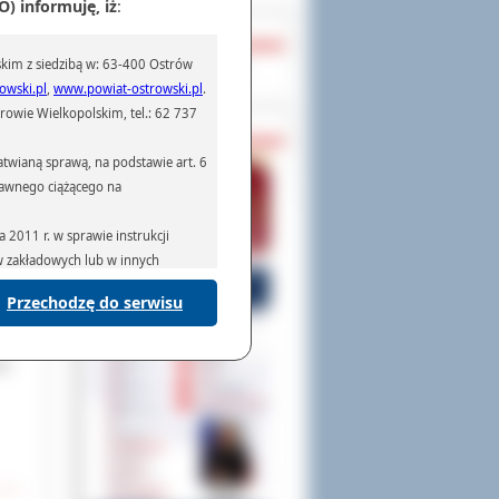
) informuję, iż
:
OCHRONA DANYCH
kim z siedzibą w: 63-400 Ostrów
Inspektor Ochrony Danych
owski.pl
,
www.powiat-ostrowski.pl
.
owie Wielkopolskim, tel.: 62 737
PASZPORTY
twianą sprawą, na podstawie art. 6
prawnego ciążącego na
2011 r. w sprawie instrukcji
ów zakładowych lub w innych
Przechodzę do serwisu
podmiotom serwisującym systemy
na podstawie obowiązującego prawa
mywania na podstawie przepisów
ał
rzenoszenia danych,