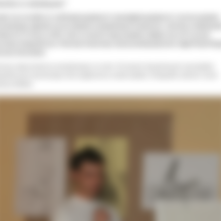
strów w obiektywie”
wie stu uczniów ze szkół gimnazjalnych i ponadgimnazjalnych z terenu powiatu
rowskiego zgłosiło się do udziału w powiatowym konkursie „Ostrów w obiektywi
niach 8 i 9 marca 2011 roku w ramach tego projektu odbyły się w IV Liceum
sztaty fotograficzne. Patronat honorowy nad przedsięwzięciem objął Paweł Raj
rosta Ostrowski.
rwszy etap konkursu powiatowego za nami. W ramach dwudniowych warsztatów
ograficznych pierwszego dnia wygłoszony został wykład „Fotografia cyfrowa” przez
asza Malika.