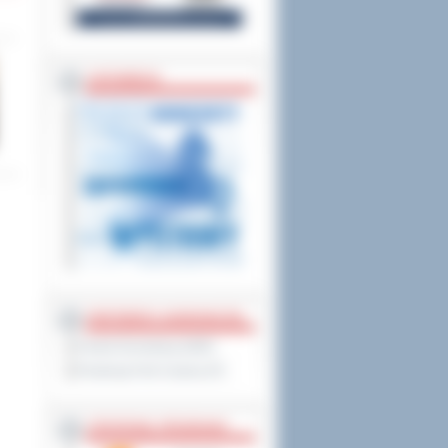
ZAPOWIEDZI
PARTNERZY ZAGRANICZNI
Powiat Sonneberg (GER)
Prowincja Forli Cesena (IT)
STRATEGIE, PROGRAMY