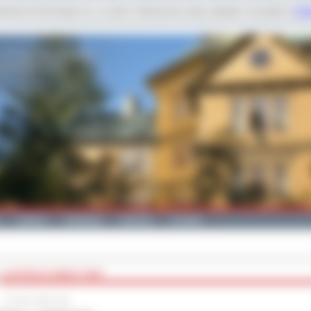
dobnych technologii m.in. w celach: świadczenia usług, statystyk. Szczegóły w
Poli
Galeria
Edukacja
Zdrowie
Kontakt
„OSTRÓW W OBIEKTYWIE”
11 marca 2011 roku