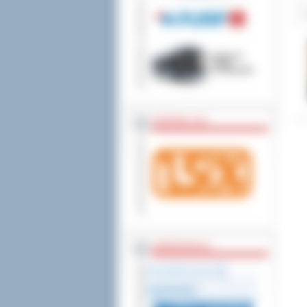
wniesienia skargi do
ZOSTAW 1,5%
WSPÓŁPRACA