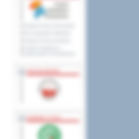
Program Ochrony Środowiska
Plan Gospodarki Odpadami
Program ochrony powietrza
Program współpracy z
organizacjami pozarządowymi
PRZYNALEŻNOŚĆ
NAGRODY, TYTUŁY