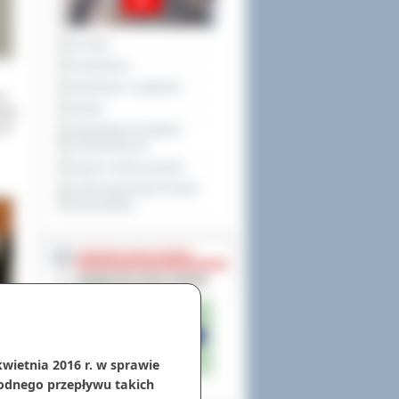
Na żywo
Posiedzenia
Interpelacje i zapytania
ce
Petycje
ięki
ten
Obywatelska Inicjatywa
Uchwałodawcza
Raport o stanie powiatu
XXVIII Sesja Rady Powiatu
Ostrowskiego
NIEODPŁATNA POMOC
kwietnia 2016 r. w sprawie
odnego przepływu takich