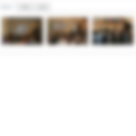
 organu nadzorczego – Prezesa Urzędu Ochrony Danych Osobowych.
Galeria
Pliki
Linki