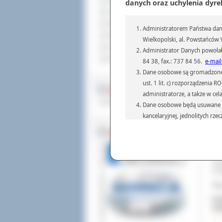
Sprzedaż nieruchomości
danych oraz uchylenia dyre
Komunikaty
Ogłoszenia i obwieszczenia
Administratorem Państwa dany
Oferty pracy
Wielkopolski, al. Powstańców W
Dla niesłyszących
Administrator Danych powołał
W d
Pliki do pobrania
84 38, fax.: 737 84 56.
e-mail
ucz
Dane osobowe są gromadzone i 
foto
ust. 1 lit. c) rozporządzenia
MULTIMEDIA
Kol
administratorze, a także w cel
ele
Materiały filmowe
Dane osobowe będą usuwane w 
fot
kancelaryjnej, jednolitych rze
wyj
przepisach prawa, regulującyc
BEZ KOLEJKI
Uro
Dane osobowe mogą być przek
„Dr
informatyczne i aplikacje w 
pra
(np.: organom administracji,
Spo
prawa.
w k
Podanie danych osobowych je
Wię
Osoba, której dane są przetw
Dod
żądania od Administr
Odw
sprostowania, ogranic