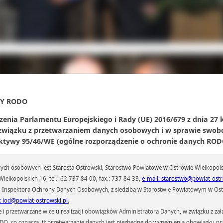
Y RODO
zenia Parlamentu Europejskiego i Rady (UE) 2016/679 z dnia 27 
 związku z przetwarzaniem danych osobowych i w sprawie swob
ktywy 95/46/WE (ogólne rozporządzenie o ochronie danych RODO
ch osobowych jest Starosta Ostrowski, Starostwo Powiatowe w Ostrowie Wielkopols
ielkopolskich 16, tel.: 62 737 84 00, fax.: 737 84 33,
e-mail: starostwo@powiat-ostr
 Inspektora Ochrony Danych Osobowych, z siedzibą w Starostwie Powiatowym w Ostr
: iod@powiat-ostrowski.pl
.
przetwarzane w celu realizacji obowiązków Administratora Danych, w związku z zała
 RODO, co oznacza, iż przetwarzanie danych jest niezbędne do wypełnienia obowiązku 