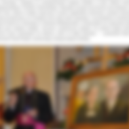
 Antoniego. Dziękuję za zaangażowanie księdza Infułata w życie Miasta Ost
lkopolskiego i Powiatu Ostrowskiego. Wszystko zaczęło się przecież tak niedawno
6 roku, kiedy to ksiądz rozpoczął w swoim kapłańskim życiorysie rozdział ostrow
tem przekonany, że w księdza sercu było wiele niepokoju, czy podołamy w budow
ej Parafii św. Antoniego w Ostrowie Wielkopolskim. Dzisiaj gdzie nie spojrzymy w
dy pacy księdza Infułata. Szczerze zazdroszczę księdzu, bo dzisiaj ksiądz pe
cem może powiedzieć do Stwórcy „Dość mi dałeś talentów...”
- powiedział Star
rowski Paweł Rajski, wymieniając zasługi księdza Infułata.