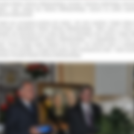
zydent Miasta Ostrowa Wielkopolskiego Jarosław Urbaniak podkreślając skrom
ędza i jego zasługi dla Ostrowa Wielkopolskiego, wręczył mu portret autor
eusza Gaworzewski.
siądz jest szczególną postacią dla miasta i dla mnie osobiście. Ksiądz Infułat 
orowym Obywatelem Miasta Ostrowa Wielkopolskiego. Wiele miast w Polsc
wateli, ale najczęściej są to osoby, które nie mieszkają w tym mieście. Ksiądz Inf
t od 35 lat mieszkańcem Ostrowa Wielkopolskiego i to obywatelstwo to honor
sta. Proszę przyjąć księże Infułacie ten koncert i ten skromny obraz w niewiel
zięce za to wszystko, co ksiądz dla miasta i jego mieszkańców zrobił
– mówił Jaro
aniak, Prezydent Miasta Ostrowa Wielkopolskiego.