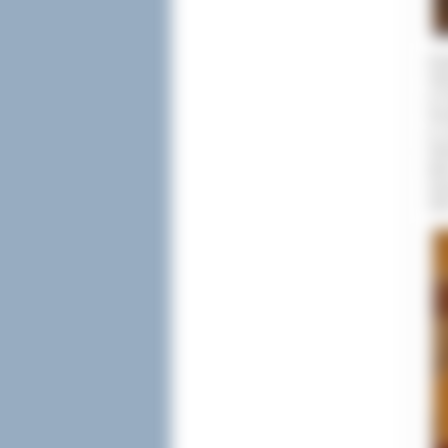
Ksi
Ost
w P
Gro
w L
Ost
tak
mia
200