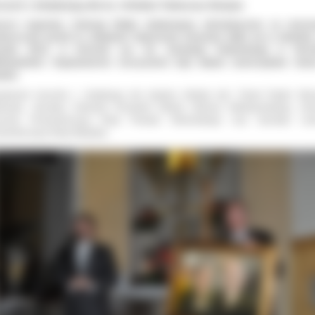
ncert z dedykacją dla ks. Infułata Tadeusza Szmyta
ncert organowy Andrzeja Białko dedykowany odchodzącemu na emeryt
boszczowi parafii ks. Infułatowi Tadeuszowi Szmytowi odbył się w niedzielę
erpnia 2011r. w Kościele p.w. św. Antoniego Padewskiego w Ostro
lkopolskim. Organizatorem uroczystości były władze samorządowe mias
iatu.
cjatorami koncertu z dedykacją dla księdza Infułata byli: Paweł Rajski Star
rowski, Jarosław Urbaniak Prezydent Miasta Ostrowa Wielkopolskiego, And
raczyk Przewodniczący Rady Powiatu Ostrowskiego oraz Jarosław Lisie
ewodniczący Rady Miejskiej.