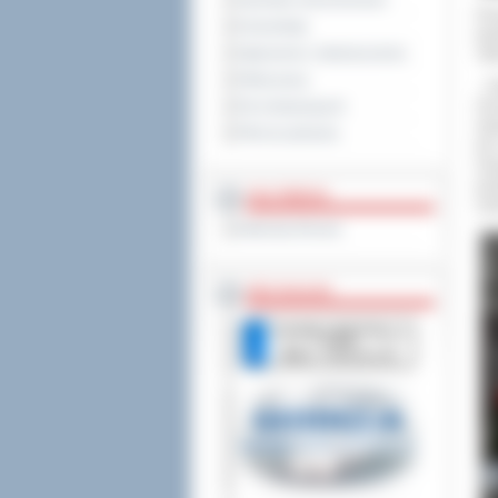
Sprzedaż nieruchomości
Pre
Komunikaty
ksi
Ogłoszenia i obwieszczenia
Tad
Oferty pracy
- K
Hon
Dla niesłyszących
oby
Pliki do pobrania
jes
mia
pod
MULTIMEDIA
Urb
Materiały filmowe
BEZ KOLEJKI