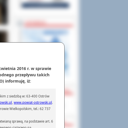
ZAPOWIEDZI
kwietnia 2016 r. w sprawie
odnego przepływu takich
) informuję, iż
:
PARTNERZY ZAGRANICZNI
kim z siedzibą w: 63-400 Ostrów
Powiat Sonneberg (GER)
owski.pl
,
www.powiat-ostrowski.pl
.
Prowincja Forli Cesena (IT)
owie Wielkopolskim, tel.: 62 737
twianą sprawą, na podstawie art. 6
STRATEGIE, PROGRAMY
prawnego ciążącego na