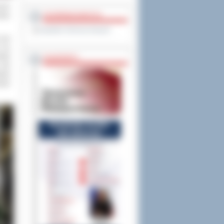
ność
OCHRONA DANYCH
stwa
Inspektor Ochrony Danych
jest
e ma
ułat
PASZPORTY
 dla
kiej
sław