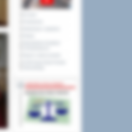
Na żywo
Posiedzenia
Interpelacje i zapytania
Petycje
Obywatelska Inicjatywa
Uchwałodawcza
Raport o stanie powiatu
XXVIII Sesja Rady Powiatu
Ostrowskiego
NIEODPŁATNA POMOC