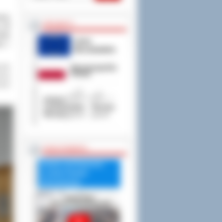
urę
PROJEKTY
, 28
wie
ta i
osta
rzej
cki
RADA POWIATU
Debata nad Raportem
o stanie Powiatu
Ostrowskiego