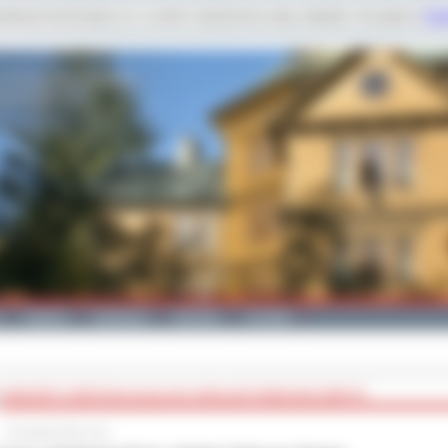
dobnych technologii m.in. w celach: świadczenia usług, statystyk. Szczegóły w
Poli
Galeria
Edukacja
Zdrowie
Kontakt
KONCERT Z DEDYKACJĄ DLA KS. INFUŁATA TADEUSZA SZMYTA
29 sierpnia 2011 roku