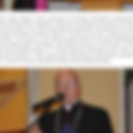
ądz Infułat Tadeusz Szmyt uczęszczał do Niższego Seminarium Duchowne
rowie Wielkopolskim i Wolsztynie. Studiował w Arcybiskupim Seminarium Ducho
oznaniu, gdzie w roku 1959 przyjął święcenia kapłańskie. Był wikariuszem w Śre
dzisku Poznańskim, Pniewach, Rawiczu i Poznaniu. W roku 1971 został probosz
echlinie, a 35 lat temu, w 1976 objął probostwo parafii św. Antoniego Padewskie
rowie Wielkopolskim. Od tamtego czasu aktywnie pracuje na rzecz parafii, a od la
że diecezji kaliskiej pełniąc m. in. funkcję wikariusza biskupiego. W roku 1987 zo
nowany prałatem, w 1995 otrzymał tytuł Protonotariusza Apostolskiego (infułata
2 r. został Honorowym Obywatelem Miasta Ostrowa Wielkopolskiego.