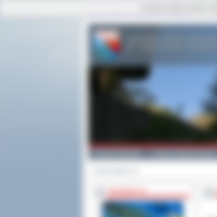
Ta strona używa cookies i po
strona główna
|
mapa serwisu
|
kontakt
Powiat Ostrowski
Gminy i Miasta Powiatu
Strona główna
>>
INFORMACJE