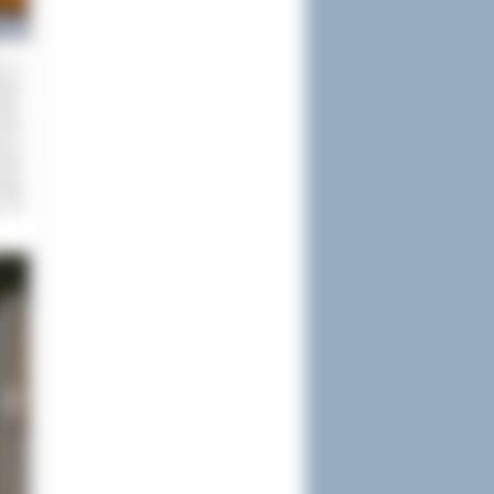
go w
wnym
mie,
czem
go w
t 90
stał
). W