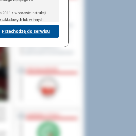
2011 r. w sprawie instrukcji
ów zakładowych lub w innych
Program Ochrony Środowiska
Przechodzę do serwisu
Plan Gospodarki Odpadami
podmiotom serwisującym systemy
na podstawie obowiązującego prawa
Program ochrony powietrza
mywania na podstawie przepisów
Program współpracy z
organizacjami pozarządowymi
PRZYNALEŻNOŚĆ
rzenoszenia danych,
nych
ości
NAGRODY, TYTUŁY
towi
afii