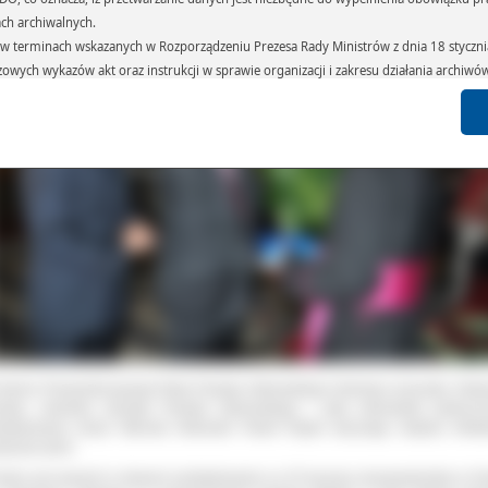
ach archiwalnych.
terminach wskazanych w Rozporządzeniu Prezesa Rady Ministrów z dnia 18 stycznia 
czowych wykazów akt oraz instrukcji w sprawie organizacji i zakresu działania archiw
h czas przetwarzania danych.
azywane podmiotom przetwarzającym je na zlecenie Administratora Danych (np.: 
których przetwarzane są dane osobowe), instytucjom uprawnionym do ich uzyskania 
 sądom,) oraz innym podmiotom w zakresie, w jakim są one uprawnione do ich otrzy
st obowiązkiem ustawowym i wynika z obowiązujących przepisów prawa.
arzane, w granicach określonych rozporządzeniem RODO, ma prawo do:
atora Danych dostępu do swoich danych osobowych,
zenia przetwarzania lub wniesienia sprzeciwu wobec przetwarzania danych, a także p
 organu nadzorczego – Prezesa Urzędu Ochrony Danych Osobowych.
mieniu Przewodniczącego Rady Powiatu Ostrowskiego Andrzeja Leraczyka, Rad
iatu, członków Zarządu Powiatu Ostrowskiego i całej ostrowskiej społeczn
ziękowania złożył Starosta Ostrowski Paweł Rajski wręczając księdzu Infuła
łacane pióro.
udno jest wyrazić w słowach podziękowanie za 35 lat pracy duszpasterskiej w Par