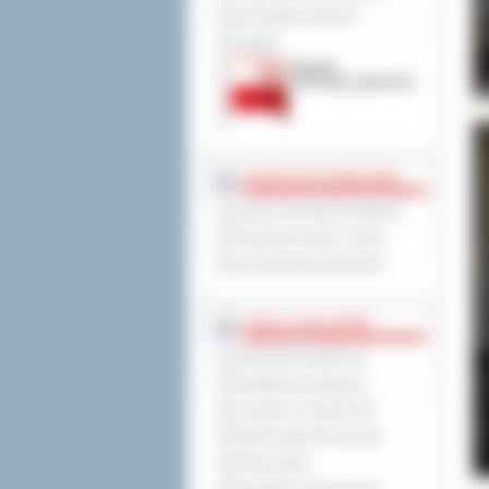
Jak załatwić sprawę ?
Kontakt
JEDNOSTKI POWIATOWE
Szkoły i jednostki oświatowe
Powiatowe służby i straże
Inne jednostki powiatowe
TABLICA OGŁOSZEŃ
Zamówienia publiczne
Kwalifikacja wojskowa
Leczenie w ramach NFZ
Rejestr zgłoszeń budowy
Dyżury aptek