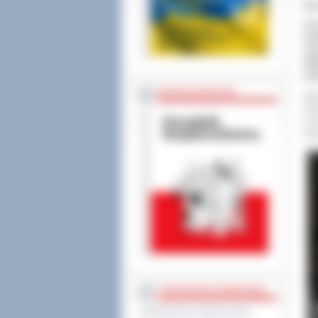
Ko
Ko
pro
si
Wie
pow
BEZPIECZEŃSTWO
Ini
Ost
Le
Prz
STAROSTWO POWIATOWE
Regulamin Organizacyjny