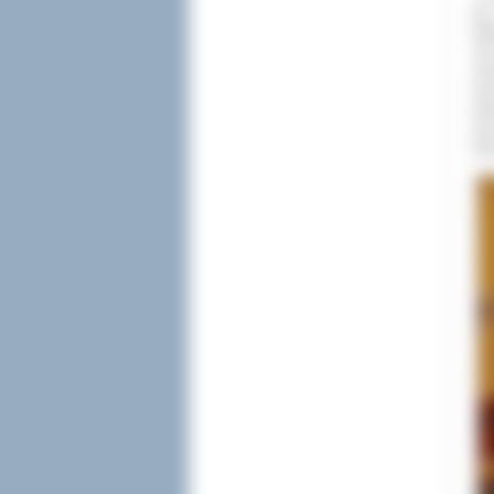
św.
Wie
197
Jes
now
śla
ser
Ost