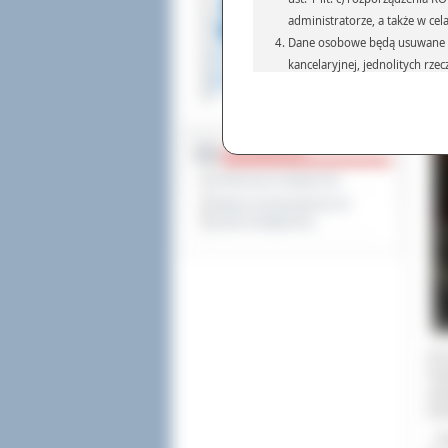
administratorze, a także w cel
Dane osobowe będą usuwane w 
kancelaryjnej, jednolitych rze
przepisach prawa, regulującyc
Dane osobowe mogą być przek
informatyczne i aplikacje w 
DOSTĘPNOŚĆ
(np.: organom administracji,
prawa.
Deklaracja dostępności
Podanie danych osobowych je
Wykaz koordynatorów do
Osoba, której dane są przetw
spraw dostępności
żądania od Administr
sprostowania, ogranic
wniesienia skargi do
W i
Pow
pod
poz
-
Tr