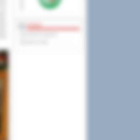
rowa
, bo
ski.
aniu
idać
PRAWO
łnym
Dziennik Urzędowy
osta
Monitor Polski