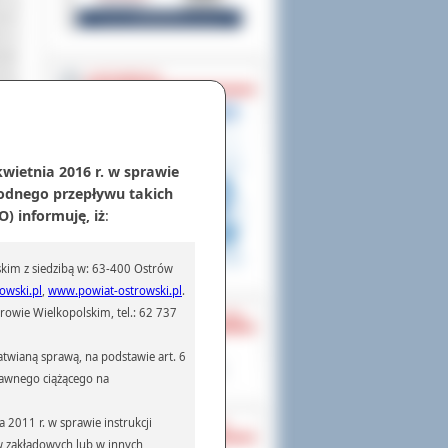
tora
ów w
ając
żą i
ZAPOWIEDZI
jski
kwietnia 2016 r. w sprawie
odnego przepływu takich
) informuję, iż
:
kim z siedzibą w: 63-400 Ostrów
owski.pl
,
www.powiat-ostrowski.pl
.
owie Wielkopolskim, tel.: 62 737
PARTNERZY ZAGRANICZNI
Powiat Sonneberg (GER)
twianą sprawą, na podstawie art. 6
Prowincja Forli Cesena (IT)
prawnego ciążącego na
2011 r. w sprawie instrukcji
STRATEGIE, PROGRAMY
ów zakładowych lub w innych