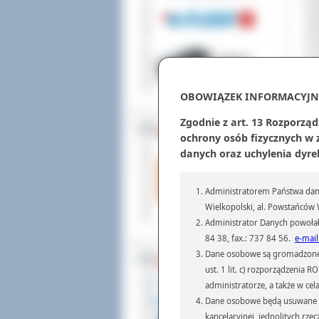
inc
szk
rea
na 
mie
Sta
OBOWIĄZEK INFORMACYJN
Zgodnie z art. 13 Rozporząd
ZOSTAW 1,5%
ochrony osób fizycznych w
danych oraz uchylenia dyre
Administratorem Państwa dany
Wielkopolski, al. Powstańców W
Administrator Danych powołał
84 38, fax.: 737 84 56.
e-mail
Dane osobowe są gromadzone i 
WSPÓŁPRACA
ust. 1 lit. c) rozporządzenia
administratorze, a także w cel
Dane osobowe będą usuwane w 
kancelaryjnej, jednolitych rze