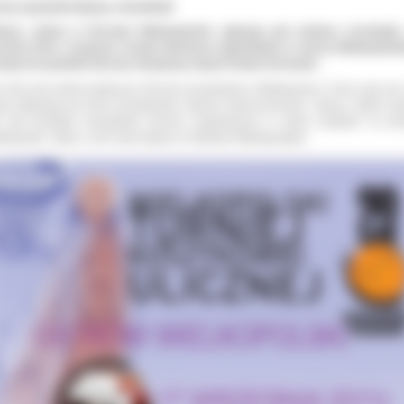
raz popularniejszy streetball
iona, sobota w Ostrowie Wielkopolskim upłynęła pod znakiem streetballa
eśnia 2011r. rozegrane zostały eliminacje wojewódzkie w ramach Wielkopolsk
nieju Koszykówki Ulicznej. Inicjatywę wsparł Powiat Ostrowski.
 2011 jest rokiem jubileuszu 90-lecia koszykówki w Wielkopolsce. Przez cały rok z
zji odbywają się różne koszykarskie imprezy okolicznościowe. Jedną z takich im
t cykl turniejów koszykówki ulicznej rozgrywanych w ośmiu miastach na ter
lkopolski. Jeden z nich miał miejsce w Ostrowie Wielkopolskim.