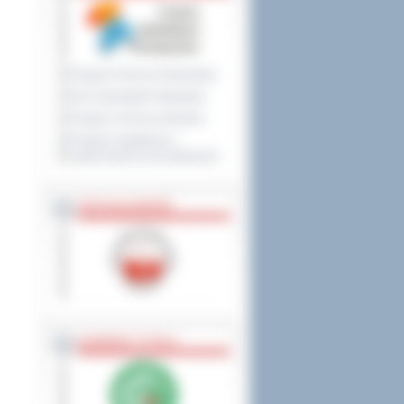
Program Ochrony Środowiska
Plan Gospodarki Odpadami
Program ochrony powietrza
Program współpracy z
organizacjami pozarządowymi
PRZYNALEŻNOŚĆ
NAGRODY, TYTUŁY