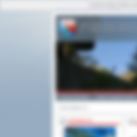
Ta strona używa cookies i po
strona główna
|
mapa serwisu
|
kontakt
Powiat Ostrowski
Gminy i Miasta Powiatu
Strona główna
>>
INFORMACJE