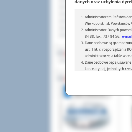
Sprzedaż nieruchomości
kat
danych oraz uchylenia dyre
Wlk
Komunikaty
Pam
Ogłoszenia i obwieszczenia
Administratorem Państwa dany
Ewi
Oferty pracy
Wielkopolski, al. Powstańców W
Kos
Dla niesłyszących
Administrator Danych powołał
Wie
Gim
Pliki do pobrania
84 38, fax.: 737 84 56.
e-mail
Dane osobowe są gromadzone i 
Dod
Odw
ust. 1 lit. c) rozporządzenia
MULTIMEDIA
administratorze, a także w cel
Materiały filmowe
Dane osobowe będą usuwane w 
kancelaryjnej, jednolitych rze
przepisach prawa, regulującyc
BEZ KOLEJKI
Dane osobowe mogą być przek
informatyczne i aplikacje w 
(np.: organom administracji,
prawa.
Podanie danych osobowych je
Osoba, której dane są przetw
żądania od Administr
sprostowania, ogranic