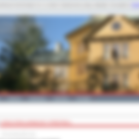
dobnych technologii m.in. w celach: świadczenia usług, statystyk. Szczegóły w
Poli
Galeria
Edukacja
Zdrowie
Kontakt
CORAZ POPULARNIEJSZY STREETBALL
20 września 2011 roku