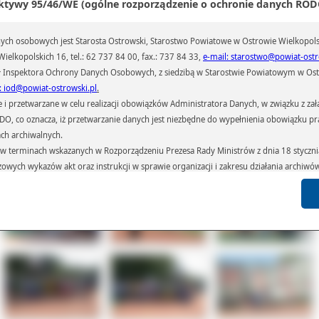
egorii Juniorek okazały się zespoły: KORNISZONY Ostrów Wlkp. i STONKI Os
ktywy 95/46/WE (ogólne rozporządzenie o ochronie danych RODO
p.
iątkowe puchary ufundowane przez Powiat Ostrowski dla zwycięzców wręczył M
ch osobowych jest Starosta Ostrowski, Starostwo Powiatowe w Ostrowie Wielkopols
ak, Radny Powiatu Ostrowskiego. Głównym organizatorem Wielkopolskiego Turn
ielkopolskich 16, tel.: 62 737 84 00, fax.: 737 84 33,
e-mail: starostwo@powiat-ostr
zykówkiUlicznej było Stowarzyszenie „Streetball Polska”, a eliminacje w Ostr
 Inspektora Ochrony Danych Osobowych, z siedzibą w Starostwie Powiatowym w Ostr
lkopolskim przygotował Uczniowski Klub Sportowy „Kasprowiczanka” działający 
nazjum Nr 3.
: iod@powiat-ostrowski.pl
.
przetwarzane w celu realizacji obowiązków Administratora Danych, w związku z zała
ał(a):
Romana Ogórkiewicz
iedzin:
198
 RODO, co oznacza, iż przetwarzanie danych jest niezbędne do wypełnienia obowiązku 
ach archiwalnych.
terminach wskazanych w Rozporządzeniu Prezesa Rady Ministrów z dnia 18 stycznia 
Galeria
Pliki
Linki
czowych wykazów akt oraz instrukcji w sprawie organizacji i zakresu działania archiw
h czas przetwarzania danych.
azywane podmiotom przetwarzającym je na zlecenie Administratora Danych (np.: 
których przetwarzane są dane osobowe), instytucjom uprawnionym do ich uzyskania 
 sądom,) oraz innym podmiotom w zakresie, w jakim są one uprawnione do ich otrzy
st obowiązkiem ustawowym i wynika z obowiązujących przepisów prawa.
arzane, w granicach określonych rozporządzeniem RODO, ma prawo do:
atora Danych dostępu do swoich danych osobowych,
zenia przetwarzania lub wniesienia sprzeciwu wobec przetwarzania danych, a także p