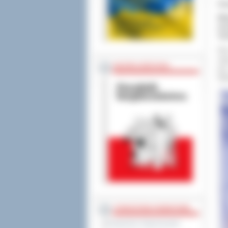
Co
Min
wrz
Tur
Rok
oka
BEZPIECZEŃSTWO
jes
Wie
STAROSTWO POWIATOWE
Regulamin Organizacyjny