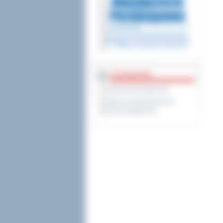
DOSTĘPNOŚĆ
Deklaracja dostępności
Wykaz koordynatorów do
spraw dostępności