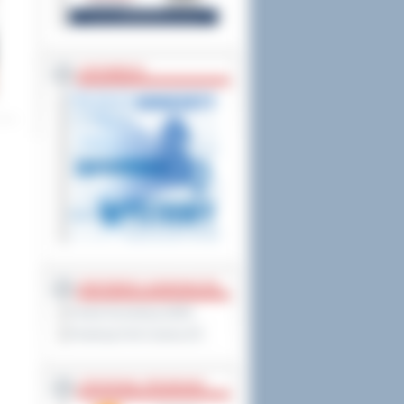
ZAPOWIEDZI
PARTNERZY ZAGRANICZNI
Powiat Sonneberg (GER)
Prowincja Forli Cesena (IT)
STRATEGIE, PROGRAMY