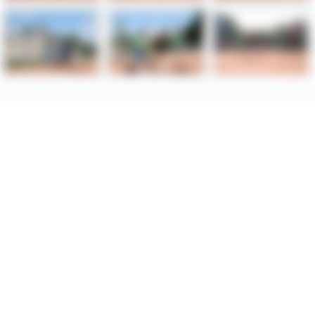
 organu nadzorczego – Prezesa Urzędu Ochrony Danych Osobowych.