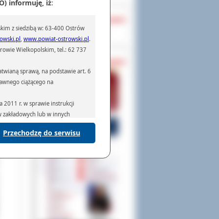
trów
) informuję, iż
:
OCHRONA DANYCH
arek
kim z siedzibą w: 63-400 Ostrów
Inspektor Ochrony Danych
ieju
owski.pl
,
www.powiat-ostrowski.pl
.
owie
owie Wielkopolskim, tel.: 62 737
przy
PASZPORTY
twianą sprawą, na podstawie art. 6
prawnego ciążącego na
2011 r. w sprawie instrukcji
ów zakładowych lub w innych
Przechodzę do serwisu
podmiotom serwisującym systemy
na podstawie obowiązującego prawa
mywania na podstawie przepisów
rzenoszenia danych,