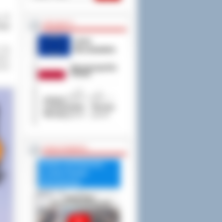
. 17
PROJEKTY
iego
 tej
prez
enie
RADA POWIATU
Debata nad Raportem
o stanie Powiatu
Ostrowskiego