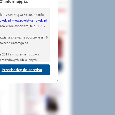
) informuję, iż
:
OCHRONA DANYCH
kim z siedzibą w: 63-400 Ostrów
Inspektor Ochrony Danych
owski.pl
,
www.powiat-ostrowski.pl
.
owie Wielkopolskim, tel.: 62 737
PASZPORTY
twianą sprawą, na podstawie art. 6
prawnego ciążącego na
nie
2011 r. w sprawie instrukcji
oraz
łowe
ów zakładowych lub w innych
Przechodzę do serwisu
podmiotom serwisującym systemy
na podstawie obowiązującego prawa
mywania na podstawie przepisów
rzenoszenia danych,