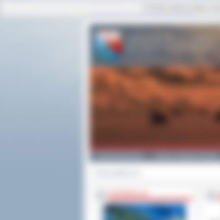
Ta strona używa cookies i po
strona główna
|
mapa serwisu
|
kontakt
Powiat Ostrowski
Gminy i Miasta Powiatu
Strona główna
>>
INFORMACJE