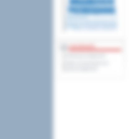
DOSTĘPNOŚĆ
Deklaracja dostępności
Wykaz koordynatorów do
spraw dostępności