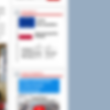
owie
PROJEKTY
iczy
racą
ówek
wany
j.
RADA POWIATU
Debata nad Raportem
o stanie Powiatu
Ostrowskiego