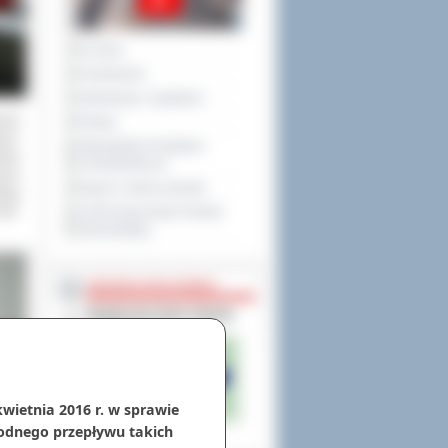
Na żywo
Posiedzenia
Interpelacje i zapytania
wość
Petycje
ymi.
Obywatelska Inicjatywa
isku
Uchwałodawcza
nych
Raport o stanie powiatu
iają
ak-
XXVIII Sesja Rady Powiatu
Ostrowskiego
NIEODPŁATNA POMOC
kwietnia 2016 r. w sprawie
odnego przepływu takich