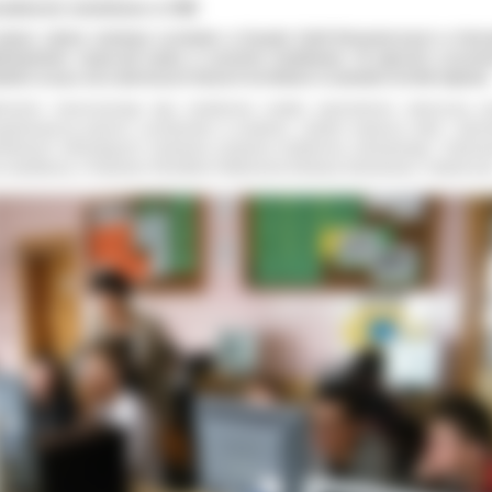
ztałcenie modułowe w ZSE
owym rokiem szkolnym uczniowie w Zespole Szkół Ekonomicznych w Ostr
lkopolskim rozpoczęli naukę w systemie modułowym. W zajęciach uczestn
dzież ucząca się w pierwszych klasach technikum w zawodzie technik logistyk.
ożenie nowoczesnego typu kształcenia zostało poprzedzone całoroczną p
ygotowawczą poprzez uczestnictwo w projekcie „System wsparcia szkół i plac
iatowych wdrażających modułowe programy kształcenia zawodowego” realizo
y współpracy z Krajowym Ośrodkiem Wspierania Edukacji Zawodowej i Ustawiczne