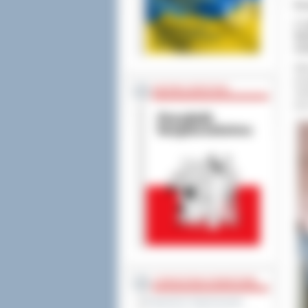
Ks
Z n
Wie
mło
Wdr
prz
BEZPIECZEŃSTWO
ośw
prz
STAROSTWO POWIATOWE
Regulamin Organizacyjny