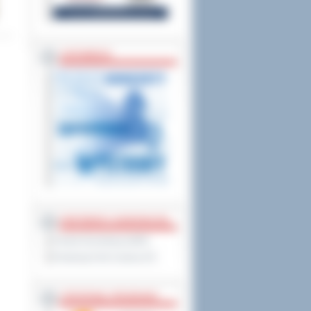
ZAPOWIEDZI
PARTNERZY ZAGRANICZNI
Powiat Sonneberg (GER)
Prowincja Forli Cesena (IT)
STRATEGIE, PROGRAMY