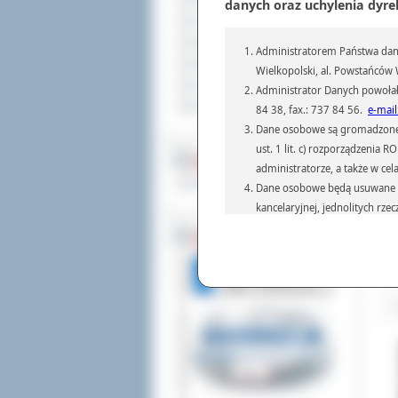
Sprzedaż nieruchomości
danych oraz uchylenia dyre
Komunikaty
Ogłoszenia i obwieszczenia
Administratorem Państwa dany
Oferty pracy
Wielkopolski, al. Powstańców W
Dla niesłyszących
Administrator Danych powołał
Pliki do pobrania
84 38, fax.: 737 84 56.
e-mail
Dane osobowe są gromadzone i 
ust. 1 lit. c) rozporządzenia
MULTIMEDIA
administratorze, a także w cel
Re
Materiały filmowe
Dane osobowe będą usuwane w 
umi
prz
kancelaryjnej, jednolitych rze
ksz
przepisach prawa, regulującyc
BEZ KOLEJKI
Dane osobowe mogą być przek
Dod
Odw
informatyczne i aplikacje w 
(np.: organom administracji,
prawa.
Podanie danych osobowych je
Osoba, której dane są przetw
żądania od Administr
sprostowania, ogranic