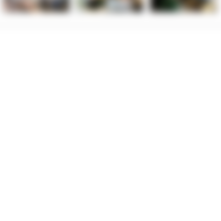
 organu nadzorczego – Prezesa Urzędu Ochrony Danych Osobowych.