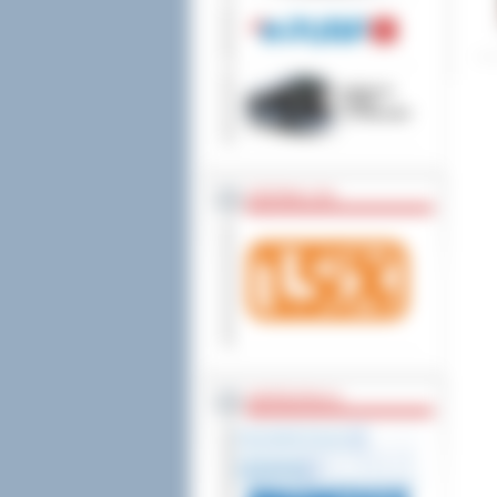
wniesienia skargi do
ZOSTAW 1,5%
WSPÓŁPRACA