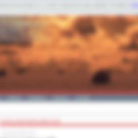
dobnych technologii m.in. w celach: świadczenia usług, statystyk. Szczegóły w
Poli
Galeria
Edukacja
Zdrowie
Kontakt
KSZTAŁCENIE MODUŁOWE W ZSE
22 września 2011 roku