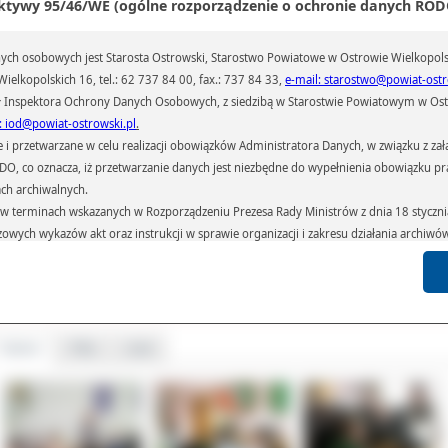
ktywy 95/46/WE (ogólne rozporządzenie o ochronie danych RODO
ch osobowych jest Starosta Ostrowski, Starostwo Powiatowe w Ostrowie Wielkopols
ielkopolskich 16, tel.: 62 737 84 00, fax.: 737 84 33,
e-mail: starostwo@powiat-ostr
 Inspektora Ochrony Danych Osobowych, z siedzibą w Starostwie Powiatowym w Ostr
: iod@powiat-ostrowski.pl
.
przetwarzane w celu realizacji obowiązków Administratora Danych, w związku z zała
 RODO, co oznacza, iż przetwarzanie danych jest niezbędne do wypełnienia obowiązku 
ach archiwalnych.
alizacja modułowego programu nauczania zapewnia uczniom opanowa
terminach wskazanych w Rozporządzeniu Prezesa Rady Ministrów z dnia 18 stycznia 
ejętności określonych w podstawie programowej kształcenia w zawodzie 
ygotowuje do kształcenia ustawicznego. Nauczycielami realizującymi modu
czowych wykazów akt oraz instrukcji w sprawie organizacji i zakresu działania archiw
tałcenie są: Beata Mądrzak oraz Magdalena Barczak-Zmyślona.
h czas przetwarzania danych.
azywane podmiotom przetwarzającym je na zlecenie Administratora Danych (np.: 
ał(a):
Anna Kryjom
iedzin:
518
których przetwarzane są dane osobowe), instytucjom uprawnionym do ich uzyskania 
 sądom,) oraz innym podmiotom w zakresie, w jakim są one uprawnione do ich otrzy
Galeria
Pliki
Linki
st obowiązkiem ustawowym i wynika z obowiązujących przepisów prawa.
arzane, w granicach określonych rozporządzeniem RODO, ma prawo do:
atora Danych dostępu do swoich danych osobowych,
zenia przetwarzania lub wniesienia sprzeciwu wobec przetwarzania danych, a także p