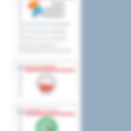
Program Ochrony Środowiska
Plan Gospodarki Odpadami
Program ochrony powietrza
Program współpracy z
organizacjami pozarządowymi
PRZYNALEŻNOŚĆ
NAGRODY, TYTUŁY