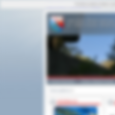
Ta strona używa cookies i po
strona główna
|
mapa serwisu
|
kontakt
Powiat Ostrowski
Gminy i Miasta Powiatu
Strona główna
>>
INFORMACJE