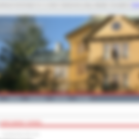
dobnych technologii m.in. w celach: świadczenia usług, statystyk. Szczegóły w
Poli
Galeria
Edukacja
Zdrowie
Kontakt
WARCABOWY TURNIEJ
5 października 2011 roku