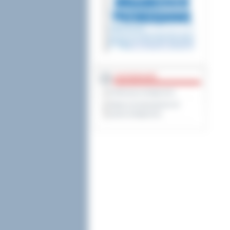
DOSTĘPNOŚĆ
Deklaracja dostępności
Wykaz koordynatorów do
spraw dostępności