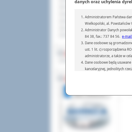
Sprzedaż nieruchomości
danych oraz uchylenia dyre
Każ
Komunikaty
I T
Ogłoszenia i obwieszczenia
Administratorem Państwa dany
ta
Oferty pracy
Wie
Wielkopolski, al. Powstańców W
Dla niesłyszących
Administrator Danych powołał
Dod
Pliki do pobrania
Odw
84 38, fax.: 737 84 56.
e-mail
Dane osobowe są gromadzone i 
ust. 1 lit. c) rozporządzenia
MULTIMEDIA
administratorze, a także w cel
Materiały filmowe
Dane osobowe będą usuwane w 
kancelaryjnej, jednolitych rze
przepisach prawa, regulującyc
BEZ KOLEJKI
Dane osobowe mogą być przek
informatyczne i aplikacje w 
(np.: organom administracji,
prawa.
Podanie danych osobowych je
Osoba, której dane są przetw
żądania od Administr
sprostowania, ogranic