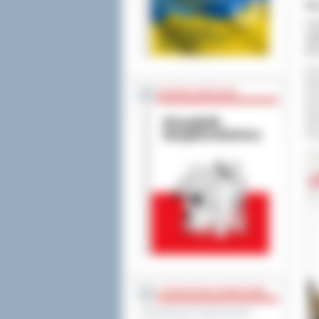
Wa
I T
odb
prz
W k
Wi
BEZPIECZEŃSTWO
No
Mar
Wój
Psa
STAROSTWO POWIATOWE
Regulamin Organizacyjny