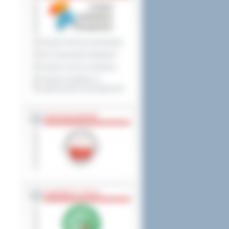
Program Ochrony Środowiska
Plan Gospodarki Odpadami
Program ochrony powietrza
Program współpracy z
organizacjami pozarządowymi
PRZYNALEŻNOŚĆ
NAGRODY, TYTUŁY