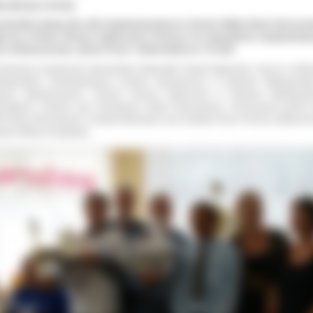
rcabowy turniej
urniej Warcabowy dla osób niepełnosprawnych o Puchar Wójta Gminy Sierosze
ył się w Domu Pomocy Społecznej w Psarach. W rozgrywkach zorganizowa
ez Stowarzyszenie „Nasze Psary” udział wzięło ok. 70 osób.
onkursie uczestniczyli reprezentanci Warsztatu Terapii Zajęciowej „Tęcza” w Ostr
elkopolskim, Środowiskowych Domów Samopomocy w Ostrowie Wielkopolski
wych Skalmierzycach, Domów Pomocy Społecznej w Ostrowie Wielkopolsk
szałkach, Psarach oraz mieszkańcy Gminy Sieroszewice. Honorowymi gośćmi 
t Gminy Sieroszewice Czesław Berkowski oraz Dyrektor Domu Pomocy Społeczn
rach Milena Przybylska.