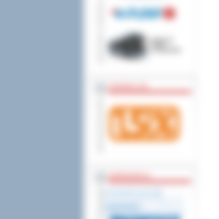
wniesienia skargi do
ZOSTAW 1,5%
WSPÓŁPRACA