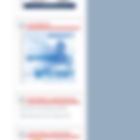
ZAPOWIEDZI
PARTNERZY ZAGRANICZNI
Powiat Sonneberg (GER)
Prowincja Forli Cesena (IT)
STRATEGIE, PROGRAMY