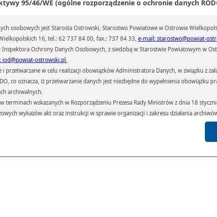
ktywy 95/46/WE (ogólne rozporządzenie o ochronie danych RODO
dy z uczestników otrzymał drobny podarunek.
urniej Warcabowy, który został rozegrany 21 września 2011 roku został sfinanso
ch osobowych jest Starosta Ostrowski, Starostwo Powiatowe w Ostrowie Wielkopols
kże przez Wójta Gminy Sieroszewice oraz Starostwo Powiatowe w Ostro
lkopolskim w ramach dotacji dla organizacji pozarządowych.
ielkopolskich 16, tel.: 62 737 84 00, fax.: 737 84 33,
e-mail: starostwo@powiat-ostr
 Inspektora Ochrony Danych Osobowych, z siedzibą w Starostwie Powiatowym w Ostr
ał(a):
Anna Kryjom
iedzin:
208
: iod@powiat-ostrowski.pl
.
przetwarzane w celu realizacji obowiązków Administratora Danych, w związku z zała
 RODO, co oznacza, iż przetwarzanie danych jest niezbędne do wypełnienia obowiązku 
Galeria
Pliki
Linki
ach archiwalnych.
terminach wskazanych w Rozporządzeniu Prezesa Rady Ministrów z dnia 18 stycznia 
czowych wykazów akt oraz instrukcji w sprawie organizacji i zakresu działania archiw
h czas przetwarzania danych.
azywane podmiotom przetwarzającym je na zlecenie Administratora Danych (np.: 
których przetwarzane są dane osobowe), instytucjom uprawnionym do ich uzyskania 
 sądom,) oraz innym podmiotom w zakresie, w jakim są one uprawnione do ich otrzy
st obowiązkiem ustawowym i wynika z obowiązujących przepisów prawa.
arzane, w granicach określonych rozporządzeniem RODO, ma prawo do:
atora Danych dostępu do swoich danych osobowych,
zenia przetwarzania lub wniesienia sprzeciwu wobec przetwarzania danych, a także p