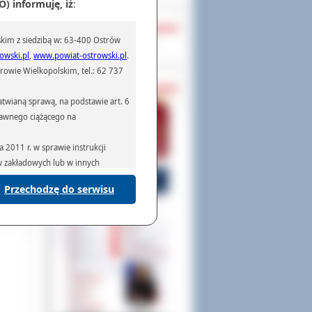
) informuję, iż
:
OCHRONA DANYCH
wany
kim z siedzibą w: 63-400 Ostrów
wie
Inspektor Ochrony Danych
owski.pl
,
www.powiat-ostrowski.pl
.
owie Wielkopolskim, tel.: 62 737
PASZPORTY
twianą sprawą, na podstawie art. 6
prawnego ciążącego na
2011 r. w sprawie instrukcji
ów zakładowych lub w innych
Przechodzę do serwisu
podmiotom serwisującym systemy
na podstawie obowiązującego prawa
mywania na podstawie przepisów
rzenoszenia danych,