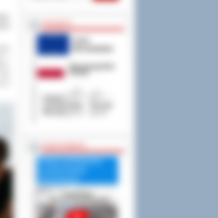
wice
PROJEKTY
nych
owie
m i
im,
byli
ej w
RADA POWIATU
Debata nad Raportem
o stanie Powiatu
Ostrowskiego