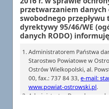
2016 r. w sprawie ochron
przetwarzaniem danych 
swobodnego przepływu t
dyrektywy 95/46/WE (ogó
danych RODO) informuję,
Administratorem Państwa dan
Starostwo Powiatowe w Ostrow
Ostrów Wielkopolski, al. Pows
00, fax.: 737 84 33,
e-mail: st
www.powiat-ostrowski.pl
.
Administrator Danych powoł
z siedzibą w Starostwie Powi