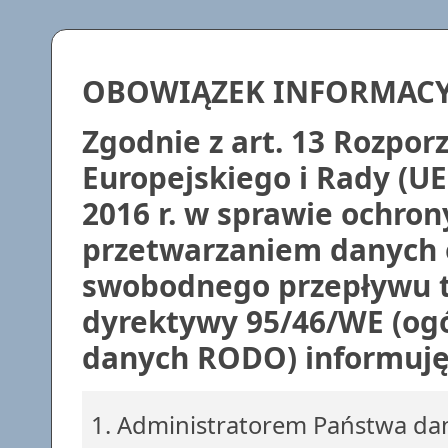
OBOWIĄZEK INFORMAC
Zgodnie z art. 13 Rozpo
Europejskiego i Rady (UE
2016 r. w sprawie ochron
przetwarzaniem danych 
swobodnego przepływu t
dyrektywy 95/46/WE (ogó
danych RODO) informuję,
Administratorem Państwa dan