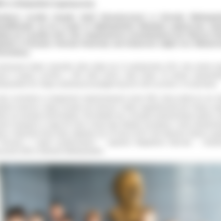
E w olimpiadzie logistycznej
iewięciu uczniów Zespołu Szkół Ekonomicznych w Ostrowie Wielkopols
walifikowało się do II etapu IV Ogólnopolskiej Olimpiady Logistycznej. Za
ędą się 9 grudnia 2011 roku. Organizatorem przedsięwzięcia jest Wyższa Sz
istyki w Poznaniu. Patronat Honorowy nad konkursem objęło m.in. Minister
rastruktury.
ierwszym etapie zawodów, który odbył się 21 października 2011 roku udział wz
ad 6 tysięcy uczniów z 186 szkół terenu całej Polski. W samym wojewódz
lkopolskim do I etapu rywalizacji przystąpiło łącznie 1020 uczniów z 31 placówek.
asi uczniowie w zmaganiach organizowanych przez WSL biorą udział po raz dr
dzież podczas I etapu musiała się zmierzyć z takim zagadnieniami jak rotacja, wą
dło czy transport intermodalny. Test składał się z 40 pytań jednokrotnego wyboru, k
ieli rozwiązać w ciągu 60 minut. Drugi etap składać się będzie z testu wielokrot
oru. Natomiast finał, który odbędzie się 16 marca 2012 roku
Wyższej Szkole Logis
Poznaniu
z zadań problemowych
– wyjaśnia Magdalena Barczak – Zmyślo
czyciel ZSE w Ostrowie Wielkopolskim.