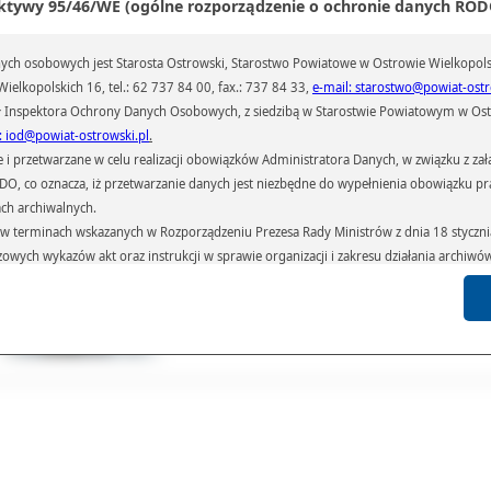
ktywy 95/46/WE (ogólne rozporządzenie o ochronie danych RODO
rego poznańska uczelnia współpracuje z większością techników logistyczny
hników spedycyjnych w Polsce
- mówi Wojciech Zalewski, Rzecznik Prasowy WSL.
ch osobowych jest Starosta Ostrowski, Starostwo Powiatowe w Ostrowie Wielkopols
laureatów i finalistów olimpiady czekają nie tylko częściowe zwolnienia z egza
ielkopolskich 16, tel.: 62 737 84 00, fax.: 737 84 33,
e-mail: starostwo@powiat-ostr
wierdzającego kwalifikacje zawodowe, ale także bezpłatne studia w WSL oraz w
ród rzeczowych.
 Inspektora Ochrony Danych Osobowych, z siedzibą w Starostwie Powiatowym w Ostr
: iod@powiat-ostrowski.pl
.
ał(a):
Anna Kryjom
iedzin:
1138
przetwarzane w celu realizacji obowiązków Administratora Danych, w związku z zała
 RODO, co oznacza, iż przetwarzanie danych jest niezbędne do wypełnienia obowiązku 
ach archiwalnych.
Galeria
Pliki
Linki
terminach wskazanych w Rozporządzeniu Prezesa Rady Ministrów z dnia 18 stycznia 
czowych wykazów akt oraz instrukcji w sprawie organizacji i zakresu działania archiw
h czas przetwarzania danych.
azywane podmiotom przetwarzającym je na zlecenie Administratora Danych (np.: 
których przetwarzane są dane osobowe), instytucjom uprawnionym do ich uzyskania 
 sądom,) oraz innym podmiotom w zakresie, w jakim są one uprawnione do ich otrzy
st obowiązkiem ustawowym i wynika z obowiązujących przepisów prawa.
arzane, w granicach określonych rozporządzeniem RODO, ma prawo do:
atora Danych dostępu do swoich danych osobowych,
zenia przetwarzania lub wniesienia sprzeciwu wobec przetwarzania danych, a także p