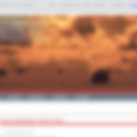
dobnych technologii m.in. w celach: świadczenia usług, statystyk. Szczegóły w
Poli
Galeria
Edukacja
Zdrowie
Kontakt
ZSE W OLIMPIADZIE LOGISTYCZNEJ
17 listopada 2011 roku