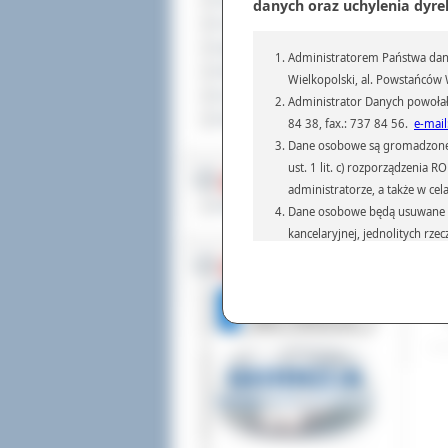
Sprzedaż nieruchomości
danych oraz uchylenia dyre
któ
Komunikaty
tec
Ogłoszenia i obwieszczenia
Administratorem Państwa dany
Na 
Oferty pracy
Wielkopolski, al. Powstańców W
pot
Dla niesłyszących
nag
Administrator Danych powołał
Pliki do pobrania
84 38, fax.: 737 84 56.
e-mail
Dod
Odw
Dane osobowe są gromadzone i 
ust. 1 lit. c) rozporządzenia
MULTIMEDIA
administratorze, a także w cel
Materiały filmowe
Dane osobowe będą usuwane w 
kancelaryjnej, jednolitych rze
przepisach prawa, regulującyc
BEZ KOLEJKI
Dane osobowe mogą być przek
informatyczne i aplikacje w 
(np.: organom administracji,
prawa.
Podanie danych osobowych je
Osoba, której dane są przetw
żądania od Administr
sprostowania, ogranic