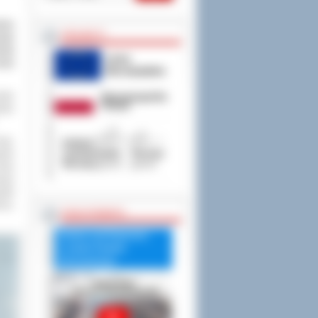
kim
PROJEKTY
wody
koła
stwo
ięło
twie
ugi.
skie
tóry
nego
tyki
na,
RADA POWIATU
Debata nad Raportem
o stanie Powiatu
Ostrowskiego