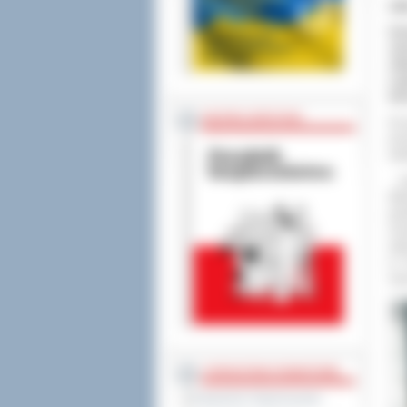
ZS
Dz
zak
odb
Log
Inf
BEZPIECZEŃSTWO
W p
pon
wie
-
N
Mło
gar
mus
wyb
w 
nau
STAROSTWO POWIATOWE
Regulamin Organizacyjny