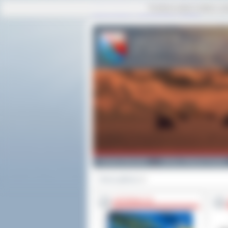
Ta strona używa cookies i po
strona główna
|
mapa serwisu
|
kontakt
Powiat Ostrowski
Gminy i Miasta Powiatu
Strona główna
>>
INFORMACJE