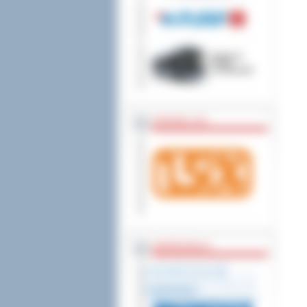
wniesienia skargi do
ZOSTAW 1,5%
WSPÓŁPRACA