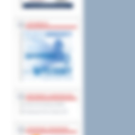
ZAPOWIEDZI
PARTNERZY ZAGRANICZNI
Powiat Sonneberg (GER)
Prowincja Forli Cesena (IT)
STRATEGIE, PROGRAMY