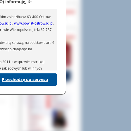
) informuję, iż
:
ch i
OCHRONA DANYCH
kim z siedzibą w: 63-400 Ostrów
Inspektor Ochrony Danych
minu
owski.pl
,
www.powiat-ostrowski.pl
.
iele
owie Wielkopolskim, tel.: 62 737
PASZPORTY
twianą sprawą, na podstawie art. 6
prawnego ciążącego na
2011 r. w sprawie instrukcji
ów zakładowych lub w innych
Przechodzę do serwisu
podmiotom serwisującym systemy
na podstawie obowiązującego prawa
mywania na podstawie przepisów
rzenoszenia danych,