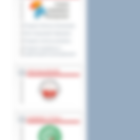
Program Ochrony Środowiska
Plan Gospodarki Odpadami
Program ochrony powietrza
Program współpracy z
organizacjami pozarządowymi
PRZYNALEŻNOŚĆ
NAGRODY, TYTUŁY