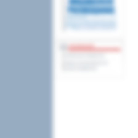
DOSTĘPNOŚĆ
Deklaracja dostępności
Wykaz koordynatorów do
spraw dostępności