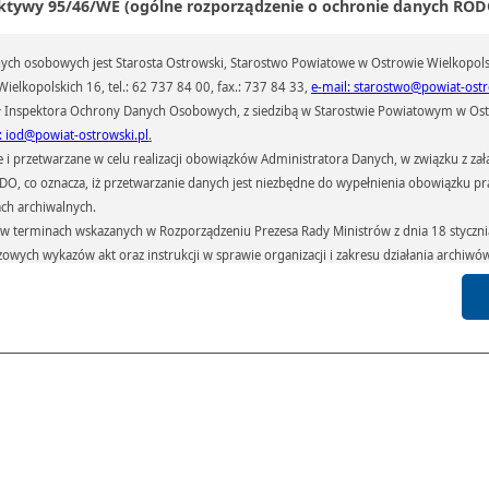
ktywy 95/46/WE (ogólne rozporządzenie o ochronie danych RODO
Galeria
Pliki
Linki
ch osobowych jest Starosta Ostrowski, Starostwo Powiatowe w Ostrowie Wielkopols
ielkopolskich 16, tel.: 62 737 84 00, fax.: 737 84 33,
e-mail: starostwo@powiat-ostr
 Inspektora Ochrony Danych Osobowych, z siedzibą w Starostwie Powiatowym w Ostr
: iod@powiat-ostrowski.pl
.
przetwarzane w celu realizacji obowiązków Administratora Danych, w związku z zała
 RODO, co oznacza, iż przetwarzanie danych jest niezbędne do wypełnienia obowiązku 
ach archiwalnych.
terminach wskazanych w Rozporządzeniu Prezesa Rady Ministrów z dnia 18 stycznia 
czowych wykazów akt oraz instrukcji w sprawie organizacji i zakresu działania archiw
h czas przetwarzania danych.
azywane podmiotom przetwarzającym je na zlecenie Administratora Danych (np.: 
których przetwarzane są dane osobowe), instytucjom uprawnionym do ich uzyskania 
 sądom,) oraz innym podmiotom w zakresie, w jakim są one uprawnione do ich otrzy
st obowiązkiem ustawowym i wynika z obowiązujących przepisów prawa.
arzane, w granicach określonych rozporządzeniem RODO, ma prawo do:
atora Danych dostępu do swoich danych osobowych,
zenia przetwarzania lub wniesienia sprzeciwu wobec przetwarzania danych, a także p