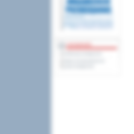
DOSTĘPNOŚĆ
Deklaracja dostępności
Wykaz koordynatorów do
spraw dostępności