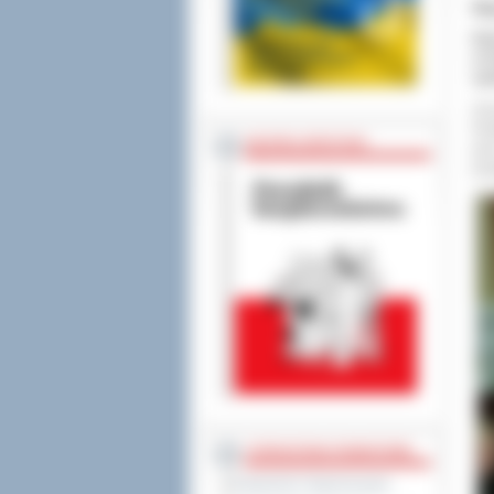
Wi
Rad
w O
spo
Uro
Pod
BEZPIECZEŃSTWO
prz
prz
STAROSTWO POWIATOWE
Regulamin Organizacyjny