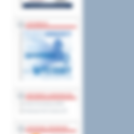
ZAPOWIEDZI
PARTNERZY ZAGRANICZNI
Powiat Sonneberg (GER)
Prowincja Forli Cesena (IT)
STRATEGIE, PROGRAMY