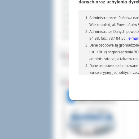
Sprzedaż nieruchomości
danych oraz uchylenia dyre
Komunikaty
Ogłoszenia i obwieszczenia
Administratorem Państwa dany
Oferty pracy
Wielkopolski, al. Powstańców W
Dla niesłyszących
Administrator Danych powołał
Pliki do pobrania
84 38, fax.: 737 84 56.
e-mail
Dane osobowe są gromadzone i 
ust. 1 lit. c) rozporządzenia
MULTIMEDIA
administratorze, a także w cel
Materiały filmowe
Dane osobowe będą usuwane w 
kancelaryjnej, jednolitych rze
przepisach prawa, regulującyc
BEZ KOLEJKI
Dane osobowe mogą być przek
informatyczne i aplikacje w 
(np.: organom administracji,
prawa.
Podanie danych osobowych je
Osoba, której dane są przetw
żądania od Administr
sprostowania, ogranic