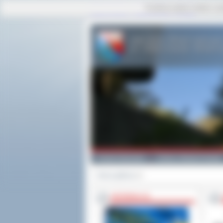
Ta strona używa cookies i po
strona główna
|
mapa serwisu
|
kontakt
Powiat Ostrowski
Gminy i Miasta Powiatu
Strona główna
>>
INFORMACJE