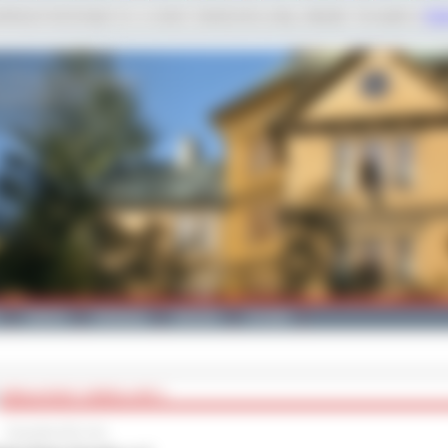
dobnych technologii m.in. w celach: świadczenia usług, statystyk. Szczegóły w
Poli
Galeria
Edukacja
Zdrowie
Kontakt
WIGILIA RADY OSIEDLA NR 3
18 grudnia 2011 roku