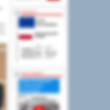
 I
PROJEKTY
koły
wane
czną
RADA POWIATU
Debata nad Raportem
o stanie Powiatu
Ostrowskiego