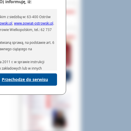
) informuję, iż
:
OCHRONA DANYCH
kim z siedzibą w: 63-400 Ostrów
Inspektor Ochrony Danych
owski.pl
,
www.powiat-ostrowski.pl
.
owie Wielkopolskim, tel.: 62 737
PASZPORTY
twianą sprawą, na podstawie art. 6
prawnego ciążącego na
2011 r. w sprawie instrukcji
ów zakładowych lub w innych
Przechodzę do serwisu
podmiotom serwisującym systemy
na podstawie obowiązującego prawa
mywania na podstawie przepisów
rzenoszenia danych,