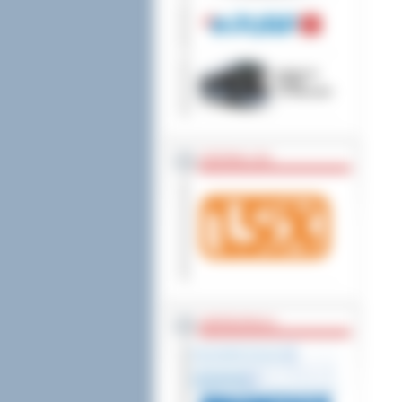
wniesienia skargi do
ZOSTAW 1,5%
WSPÓŁPRACA