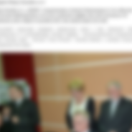
gilia Rady Osiedla nr 3
a Osiedla nr 3 „ KREPA” zorganizowała w Szkole Podstawowej nr 5 im. Mieszka
strowie Wielkopolskim uroczyste spotkanie wigilijne dla osób samotnych. W
tkaniu, które odbyło 15 grudnia 2011 roku udział wzięło 110 osób.
czystość rozpoczęto występem artystycznym dzieci z klas młodszych Sz
stawowej nr 5 przedstawiając obrzędy wigilijno - bożonarodzeniowe przygoto
ez Renatę Jelak - Henszel, Annę Roszak i Danutę Adamik, a oprawę muzy
ygotował Jan Gajny.