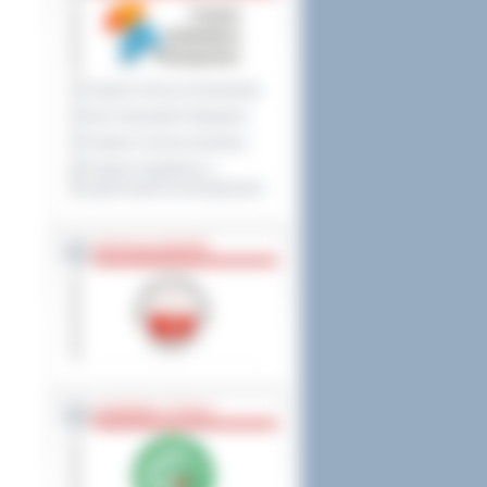
Program Ochrony Środowiska
Plan Gospodarki Odpadami
Program ochrony powietrza
Program współpracy z
organizacjami pozarządowymi
PRZYNALEŻNOŚĆ
NAGRODY, TYTUŁY