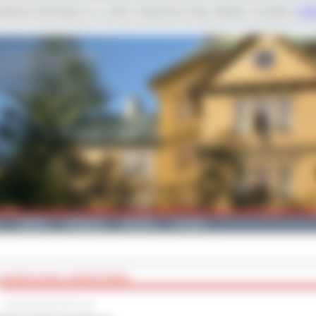
dobnych technologii m.in. w celach: świadczenia usług, statystyk. Szczegóły w
Poli
Galeria
Edukacja
Zdrowie
Kontakt
BILIŃSKI NADAL INSPEKTOREM
24 października 2012 roku