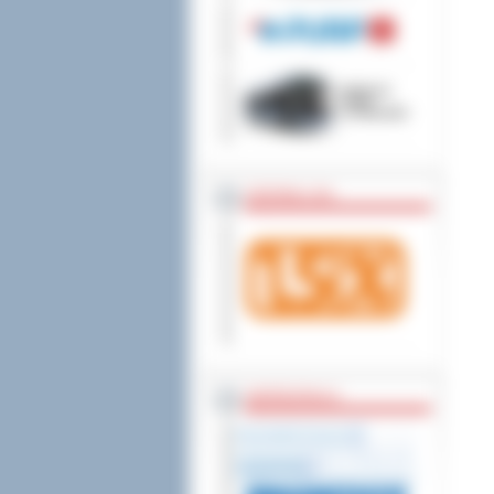
wniesienia skargi do
ZOSTAW 1,5%
WSPÓŁPRACA