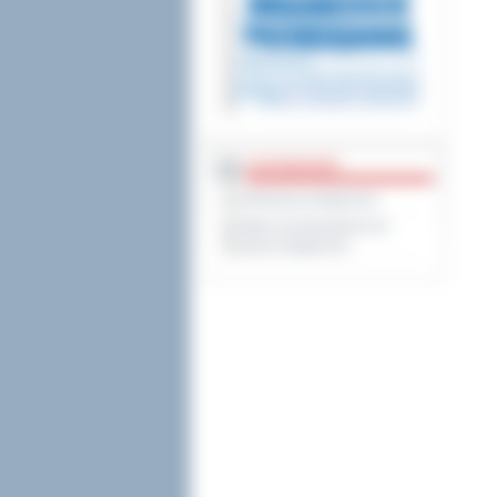
DOSTĘPNOŚĆ
Deklaracja dostępności
Wykaz koordynatorów do
spraw dostępności