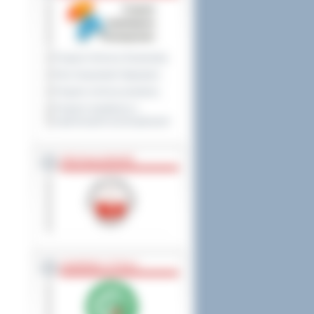
Program Ochrony Środowiska
Plan Gospodarki Odpadami
Program ochrony powietrza
Program współpracy z
organizacjami pozarządowymi
PRZYNALEŻNOŚĆ
NAGRODY, TYTUŁY