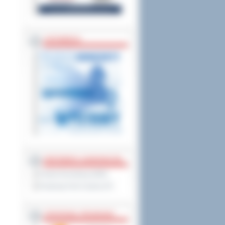
ZAPOWIEDZI
PARTNERZY ZAGRANICZNI
Powiat Sonneberg (GER)
Prowincja Forli Cesena (IT)
STRATEGIE, PROGRAMY