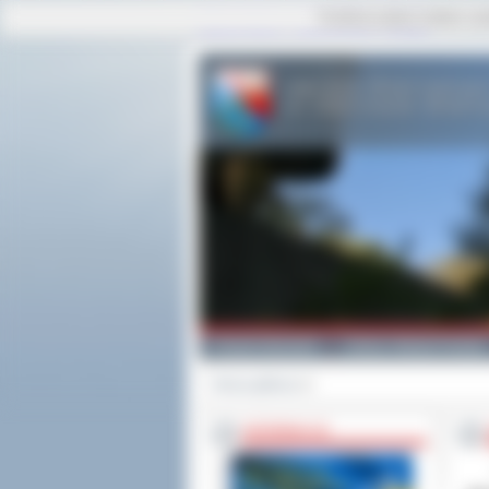
Ta strona używa cookies i po
strona główna
|
mapa serwisu
|
kontakt
Powiat Ostrowski
Gminy i Miasta Powiatu
Strona główna
>>
INFORMACJE