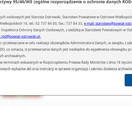
ktywy 95/46/WE (ogólne rozporządzenie o ochronie danych RODO
eusz Andrzej Biliński funkcję Państwowego Powiatowego Inspektora Sanitarne
rowie Wielkopolskimpełni już trzynaście lat.
ch osobowych jest Starosta Ostrowski, Starostwo Powiatowe w Ostrowie Wielkopols
oim ogromnym sukcesem są ludzie, którzy cały czas podnoszą kwalifikacje. Pr
ielkopolskich 16, tel.: 62 737 84 00, fax.: 737 84 33,
e-mail: starostwo@powiat-ostr
yscy pracownicy nadzoru mają ukończone studia wyższe, dlatego też po
 Inspektora Ochrony Danych Osobowych, z siedzibą w Starostwie Powiatowym w Ostr
ytoryczny tych inspekcji wzrasta
– mówił Biliński.
: iod@powiat-ostrowski.pl
.
ał(a):
Anna Kryjom
przetwarzane w celu realizacji obowiązków Administratora Danych, w związku z zała
iedzin:
795
 RODO, co oznacza, iż przetwarzanie danych jest niezbędne do wypełnienia obowiązku 
ach archiwalnych.
Galeria
Pliki
Linki
terminach wskazanych w Rozporządzeniu Prezesa Rady Ministrów z dnia 18 stycznia 
czowych wykazów akt oraz instrukcji w sprawie organizacji i zakresu działania archiw
h czas przetwarzania danych.
azywane podmiotom przetwarzającym je na zlecenie Administratora Danych (np.: 
których przetwarzane są dane osobowe), instytucjom uprawnionym do ich uzyskania 
 sądom,) oraz innym podmiotom w zakresie, w jakim są one uprawnione do ich otrzy
st obowiązkiem ustawowym i wynika z obowiązujących przepisów prawa.
arzane, w granicach określonych rozporządzeniem RODO, ma prawo do:
atora Danych dostępu do swoich danych osobowych,
zenia przetwarzania lub wniesienia sprzeciwu wobec przetwarzania danych, a także p