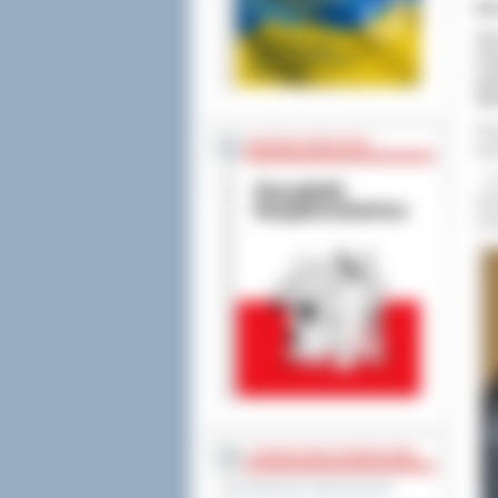
Bi
Sta
Pań
peł
Wie
No
BEZPIECZEŃSTWO
paź
-
W
kol
zam
STAROSTWO POWIATOWE
Regulamin Organizacyjny