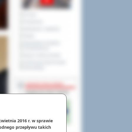
Na żywo
Posiedzenia
Interpelacje i zapytania
Petycje
Obywatelska Inicjatywa
Uchwałodawcza
Raport o stanie powiatu
XXVIII Sesja Rady Powiatu
Ostrowskiego
NIEODPŁATNA POMOC
kwietnia 2016 r. w sprawie
odnego przepływu takich