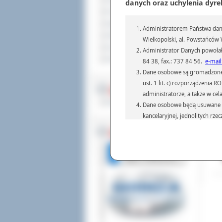
Sprzedaż nieruchomości
danych oraz uchylenia dyre
Tad
Komunikaty
Ost
Ogłoszenia i obwieszczenia
Administratorem Państwa dany
-
M
Oferty pracy
Wielkopolski, al. Powstańców W
wsz
Dla niesłyszących
Administrator Danych powołał
mer
Pliki do pobrania
84 38, fax.: 737 84 56.
e-mail
Dod
Dane osobowe są gromadzone i 
Odw
ust. 1 lit. c) rozporządzenia
MULTIMEDIA
administratorze, a także w cel
Materiały filmowe
Dane osobowe będą usuwane w 
kancelaryjnej, jednolitych rze
przepisach prawa, regulującyc
BEZ KOLEJKI
Dane osobowe mogą być przek
informatyczne i aplikacje w 
(np.: organom administracji,
prawa.
Podanie danych osobowych je
Osoba, której dane są przetw
żądania od Administr
sprostowania, ogranic