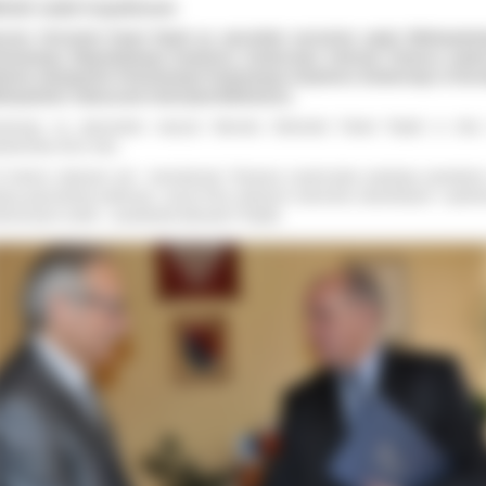
liński nadal inspektorem
rosta Ostrowski Paweł Rajski po uprzednim wyrażeniu zgody Wielkopolsk
stwowego Wojewódzkiego Inspektora Sanitarnego Andrzeja Trybusza powie
nienie obowiązków Państwowego Powiatowego Inspektora Sanitarnego w Ostr
lkopolskim Tadeuszowi Andrzejowi Bilińskiemu.
minację na stanowisko wręczył Starosta Ostrowski Paweł Rajski w dniu
dziernika 2012 roku.
 imieniu własnym jak i wicestarosty Tomasza Ławniczaka gratuluję powołani
ejną pięcioletnią kadencję i życzę Panu dalszych sukcesów zawodowych i spełni
ierzonych celów –
powiedział starosta P. Rajski.