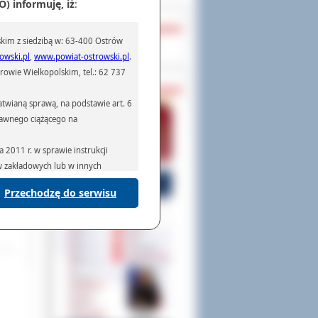
) informuję, iż
:
go w
OCHRONA DANYCH
kim z siedzibą w: 63-400 Ostrów
Inspektor Ochrony Danych
awie
owski.pl
,
www.powiat-ostrowski.pl
.
ziom
owie Wielkopolskim, tel.: 62 737
PASZPORTY
twianą sprawą, na podstawie art. 6
prawnego ciążącego na
2011 r. w sprawie instrukcji
ów zakładowych lub w innych
Przechodzę do serwisu
podmiotom serwisującym systemy
na podstawie obowiązującego prawa
mywania na podstawie przepisów
rzenoszenia danych,