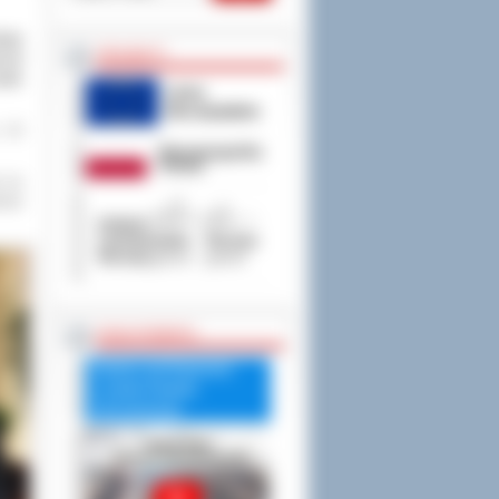
iego
PROJEKTY
rzył
owie
 23
a na
enia
RADA POWIATU
Debata nad Raportem
o stanie Powiatu
Ostrowskiego