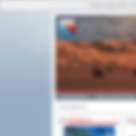
Ta strona używa cookies i po
strona główna
|
mapa serwisu
|
kontakt
Powiat Ostrowski
Gminy i Miasta Powiatu
Strona główna
>>
INFORMACJE