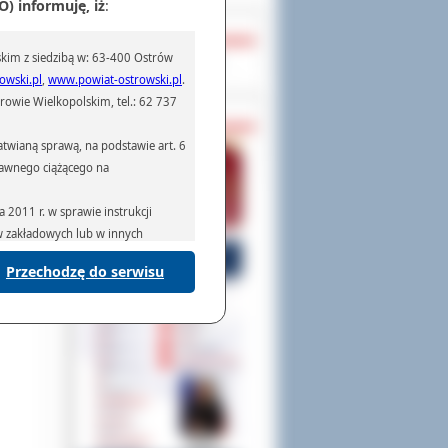
) informuję, iż
:
OCHRONA DANYCH
kim z siedzibą w: 63-400 Ostrów
Inspektor Ochrony Danych
owski.pl
,
www.powiat-ostrowski.pl
.
owie Wielkopolskim, tel.: 62 737
PASZPORTY
twianą sprawą, na podstawie art. 6
prawnego ciążącego na
2011 r. w sprawie instrukcji
ów zakładowych lub w innych
Przechodzę do serwisu
podmiotom serwisującym systemy
na podstawie obowiązującego prawa
mywania na podstawie przepisów
rzenoszenia danych,