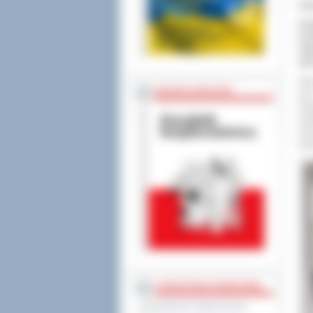
Ce
W p
prz
wyj
wyr
Ówc
BEZPIECZEŃSTWO
jes
dru
zja
prz
pon
STAROSTWO POWIATOWE
Regulamin Organizacyjny