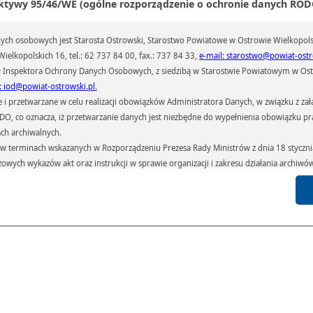
ktywy 95/46/WE (ogólne rozporządzenie o ochronie danych RODO
ch osobowych jest Starosta Ostrowski, Starostwo Powiatowe w Ostrowie Wielkopols
ielkopolskich 16, tel.: 62 737 84 00, fax.: 737 84 33,
e-mail: starostwo@powiat-ostr
 Inspektora Ochrony Danych Osobowych, z siedzibą w Starostwie Powiatowym w Ostr
: iod@powiat-ostrowski.pl
.
przetwarzane w celu realizacji obowiązków Administratora Danych, w związku z zała
 RODO, co oznacza, iż przetwarzanie danych jest niezbędne do wypełnienia obowiązku 
ach archiwalnych.
terminach wskazanych w Rozporządzeniu Prezesa Rady Ministrów z dnia 18 stycznia 
czowych wykazów akt oraz instrukcji w sprawie organizacji i zakresu działania archiw
h czas przetwarzania danych.
azywane podmiotom przetwarzającym je na zlecenie Administratora Danych (np.: 
których przetwarzane są dane osobowe), instytucjom uprawnionym do ich uzyskania 
 sądom,) oraz innym podmiotom w zakresie, w jakim są one uprawnione do ich otrzy
st obowiązkiem ustawowym i wynika z obowiązujących przepisów prawa.
arzane, w granicach określonych rozporządzeniem RODO, ma prawo do:
atora Danych dostępu do swoich danych osobowych,
zenia przetwarzania lub wniesienia sprzeciwu wobec przetwarzania danych, a także p