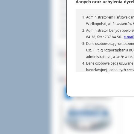
Sprzedaż nieruchomości
danych oraz uchylenia dyre
Komunikaty
Ogłoszenia i obwieszczenia
Administratorem Państwa dany
Oferty pracy
Wielkopolski, al. Powstańców W
Dla niesłyszących
Administrator Danych powołał
Pliki do pobrania
84 38, fax.: 737 84 56.
e-mail
Dane osobowe są gromadzone i 
ust. 1 lit. c) rozporządzenia
MULTIMEDIA
administratorze, a także w cel
Materiały filmowe
Dane osobowe będą usuwane w 
kancelaryjnej, jednolitych rze
przepisach prawa, regulującyc
BEZ KOLEJKI
Dane osobowe mogą być przek
informatyczne i aplikacje w 
(np.: organom administracji,
prawa.
Podanie danych osobowych je
Osoba, której dane są przetw
żądania od Administr
sprostowania, ogranic