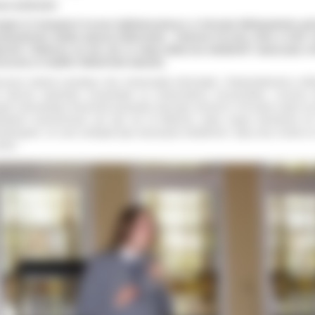
na wolności
iątek 23 listopada II Liceum Ogólnokształcące w Ostrowie Wielkopolskim goś
edstawiciela młodej opozycji białoruskiej - Andrusia Kreczkę, który w 2011 
echał z Białorusi, po tym, jak za swoją polityczną działalność opozycyjną zo
zucony ze studiów i kilkukrotnie więziony.
zesny student czwartego roku Uniwersytetu Informatyki i Radioelektroniki w Mi
t obecnie studentem europeistyki na Uniwersytecie Szczecińskim. Uczniom 
gich ostrowskiego Reymonta opowiadał, dlaczego wolność w XXI wieku nadal nie 
wiskiem powszechnym, jak żyje się na Białorusi, gdzie reguły demokracji ni
estrzegane, na czym polegała jego opozycyjna działalność i jaką cenę musiał za
ieść.