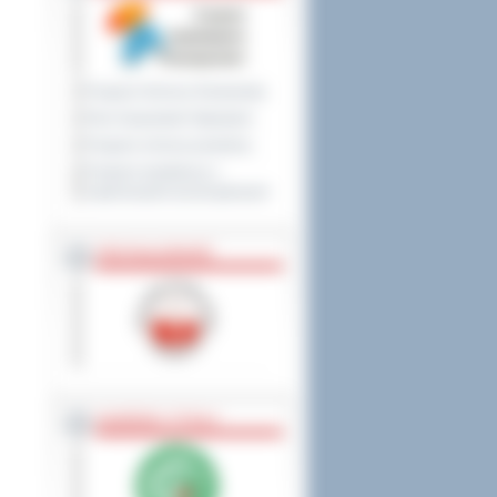
Program Ochrony Środowiska
Plan Gospodarki Odpadami
Program ochrony powietrza
Program współpracy z
organizacjami pozarządowymi
PRZYNALEŻNOŚĆ
NAGRODY, TYTUŁY