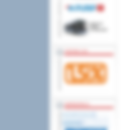
wniesienia skargi do
ZOSTAW 1,5%
WSPÓŁPRACA