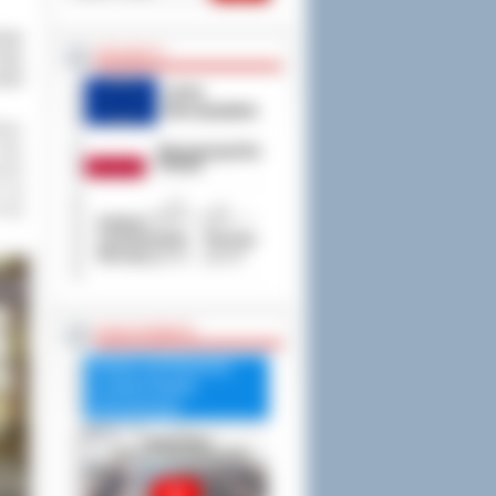
ciło
PROJEKTY
roku
stał
ńsku
klas
jest
e są
 nią
RADA POWIATU
Debata nad Raportem
o stanie Powiatu
Ostrowskiego