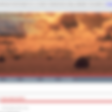
dobnych technologii m.in. w celach: świadczenia usług, statystyk. Szczegóły w
Poli
Galeria
Edukacja
Zdrowie
Kontakt
CENA WOLNOŚCI
26 listopada 2012 roku