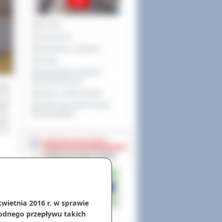
Na żywo
Posiedzenia
Interpelacje i zapytania
Petycje
Obywatelska Inicjatywa
Uchwałodawcza
iego
Raport o stanie powiatu
y” w
tych
XXVIII Sesja Rady Powiatu
 im.
Ostrowskiego
ią”,
ce w
NIEODPŁATNA POMOC
kwietnia 2016 r. w sprawie
odnego przepływu takich