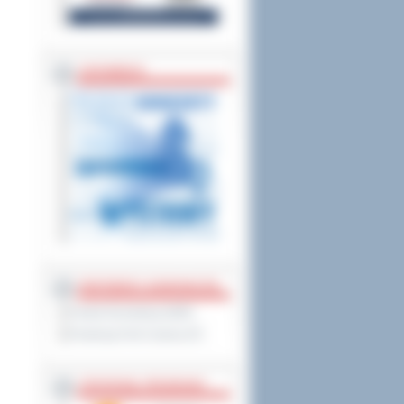
ZAPOWIEDZI
PARTNERZY ZAGRANICZNI
Powiat Sonneberg (GER)
Prowincja Forli Cesena (IT)
STRATEGIE, PROGRAMY