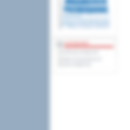
DOSTĘPNOŚĆ
Deklaracja dostępności
Wykaz koordynatorów do
spraw dostępności