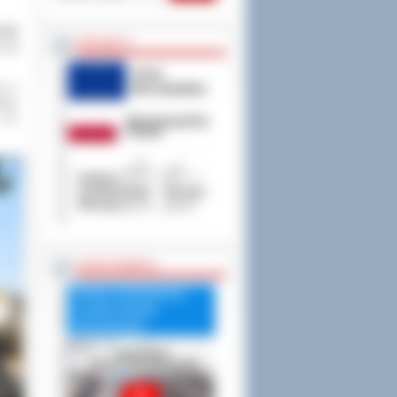
dni
PROJEKTY
, na
ej w
któw
. Po
RADA POWIATU
Debata nad Raportem
o stanie Powiatu
Ostrowskiego