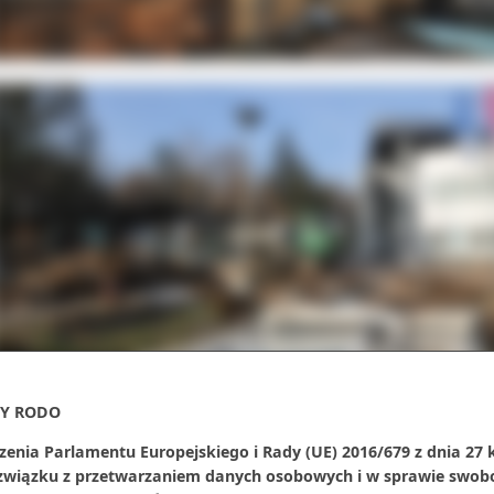
Y RODO
zenia Parlamentu Europejskiego i Rady (UE) 2016/679 z dnia 27 
anim przystąpiliśmy do wyburzania, z całej powierzchni zostały dokładnie zdję
 związku z przetwarzaniem danych osobowych i w sprawie swob
ezpieczone płyty eternitowe. W sumie było to ok. 600 metrów kwadratowych 