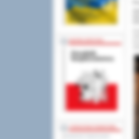
Po
Za
Spe
któ
Por
Ost
BEZPIECZEŃSTWO
lec
odd
STAROSTWO POWIATOWE
Regulamin Organizacyjny