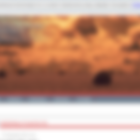
dobnych technologii m.in. w celach: świadczenia usług, statystyk. Szczegóły w
Poli
Galeria
Edukacja
Zdrowie
Kontakt
POZOSTAŁA TYLKO PŁYTA
27 listopada 2012 roku