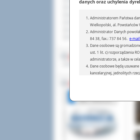
Sprzedaż nieruchomości
danych oraz uchylenia dyre
zaw
Komunikaty
spe
Ogłoszenia i obwieszczenia
Dar
Administratorem Państwa dany
Oferty pracy
Wielkopolski, al. Powstańców W
Dla niesłyszących
Administrator Danych powołał
Pliki do pobrania
84 38, fax.: 737 84 56.
e-mail
Dane osobowe są gromadzone i 
ust. 1 lit. c) rozporządzenia
MULTIMEDIA
administratorze, a także w cel
Materiały filmowe
Dane osobowe będą usuwane w 
kancelaryjnej, jednolitych rze
przepisach prawa, regulującyc
BEZ KOLEJKI
Dane osobowe mogą być przek
informatyczne i aplikacje w 
(np.: organom administracji,
prawa.
Podanie danych osobowych je
Osoba, której dane są przetw
żądania od Administr
sprostowania, ogranic