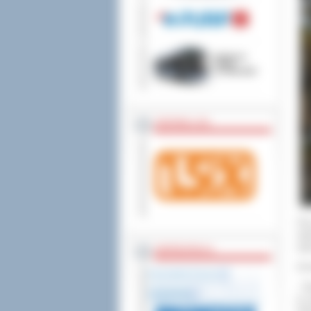
wniesienia skargi do
ZOSTAW 1,5%
Prz
wła
wie
WSPÓŁPRACA
W m
- P
ją 