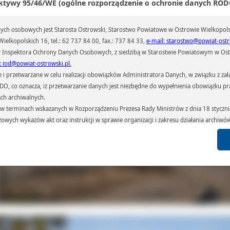
ktywy 95/46/WE (ogólne rozporządzenie o ochronie danych RODO
ierających azbest. Wszystkie po zapakowaniu oznaczeniu przewiezione został
cjalistycznego składowiska materiałów niebezpiecznych w Koninie
– powiedz
iusz Perz, z firmy demontującej płyty.
ch osobowych jest Starosta Ostrowski, Starostwo Powiatowe w Ostrowie Wielkopols
ielkopolskich 16, tel.: 62 737 84 00, fax.: 737 84 33,
e-mail: starostwo@powiat-ostr
 Inspektora Ochrony Danych Osobowych, z siedzibą w Starostwie Powiatowym w Ostr
: iod@powiat-ostrowski.pl
.
przetwarzane w celu realizacji obowiązków Administratora Danych, w związku z zała
 RODO, co oznacza, iż przetwarzanie danych jest niezbędne do wypełnienia obowiązku 
ach archiwalnych.
terminach wskazanych w Rozporządzeniu Prezesa Rady Ministrów z dnia 18 stycznia 
czowych wykazów akt oraz instrukcji w sprawie organizacji i zakresu działania archiw
h czas przetwarzania danych.
azywane podmiotom przetwarzającym je na zlecenie Administratora Danych (np.: 
których przetwarzane są dane osobowe), instytucjom uprawnionym do ich uzyskania 
 sądom,) oraz innym podmiotom w zakresie, w jakim są one uprawnione do ich otrzy
st obowiązkiem ustawowym i wynika z obowiązujących przepisów prawa.
arzane, w granicach określonych rozporządzeniem RODO, ma prawo do:
atora Danych dostępu do swoich danych osobowych,
zenia przetwarzania lub wniesienia sprzeciwu wobec przetwarzania danych, a także p