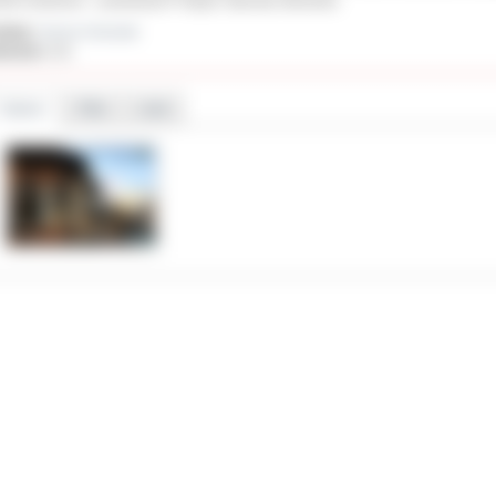
nak rozebrana
– powiedział P. Rajski, Starosta Ostrowski.
ał(a):
Janusz Grzesiak
iedzin:
321
Galeria
Pliki
Linki