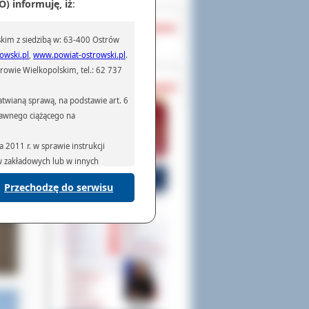
) informuję, iż
:
y do
OCHRONA DANYCH
iał
kim z siedzibą w: 63-400 Ostrów
Inspektor Ochrony Danych
owski.pl
,
www.powiat-ostrowski.pl
.
owie Wielkopolskim, tel.: 62 737
PASZPORTY
twianą sprawą, na podstawie art. 6
prawnego ciążącego na
2011 r. w sprawie instrukcji
ów zakładowych lub w innych
Przechodzę do serwisu
podmiotom serwisującym systemy
na podstawie obowiązującego prawa
mywania na podstawie przepisów
rzenoszenia danych,