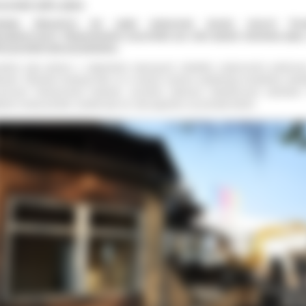
została tylko płyta
ledwie kilkanaście dni zajęło wyburzenie baraku starych Pora
cjalistycznych. Wspomnieniem przychodni jest dziś jedynie betonowa płyta
rej poradnia była posadowiona.
adnia była jednym z najbardziej szpecących obiektów użyteczności publiczn
rowie. Pikanterii dodawał fakt, że w samym centrum szpitalnego kompleksu obie
zniczych funkcjonował budynek, szczelnie obłożony rakotwórczym azbestem
aniu nowej poradni, wystarczyło ok. dwa tygodnie, by przestał istnieć.