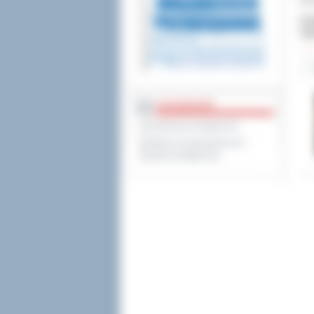
jed
Dod
Odw
DOSTĘPNOŚĆ
Deklaracja dostępności
Wykaz koordynatorów do
spraw dostępności