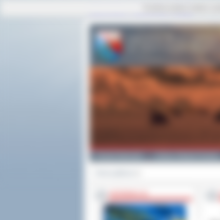
Ta strona używa cookies i po
strona główna
|
mapa serwisu
|
kontakt
Powiat Ostrowski
Gminy i Miasta Powiatu
Strona główna
>>
INFORMACJE