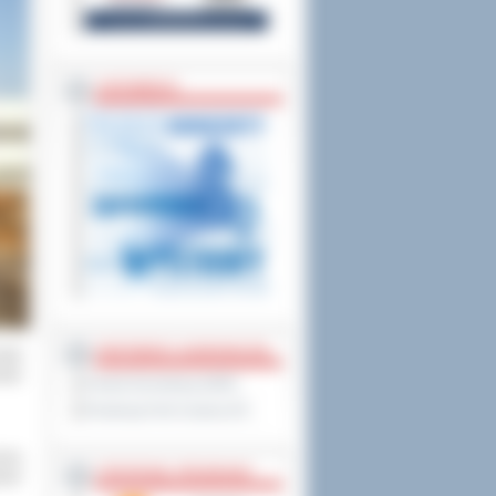
ZAPOWIEDZI
PARTNERZY ZAGRANICZNI
wiły
iało
Powiat Sonneberg (GER)
Prowincja Forli Cesena (IT)
ożna
STRATEGIE, PROGRAMY
anie