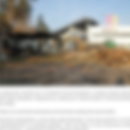
 organu nadzorczego – Prezesa Urzędu Ochrony Danych Osobowych.
y wyburzaniu okazało się, że budynek nie był docieplony, a jedyną izolację stano
śnie płyty azbestowe. Dogrzanie go, zwłaszcza w okresie dużych mrozów pochłan
le energii.
iejscu po przychodni planowany jest docelowo parking dla samochodów.
oprosiłem specjalistów o ocenę stanu płyty betonowej. Chcę mieć pewność, czy m
zagospodarować na potrzeby parkingu. Jeśli się okaże, że jest zniszczona zost