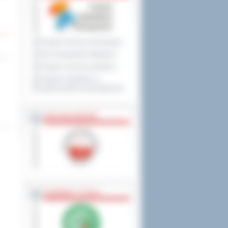
Program Ochrony Środowiska
Plan Gospodarki Odpadami
Program ochrony powietrza
Program współpracy z
organizacjami pozarządowymi
PRZYNALEŻNOŚĆ
NAGRODY, TYTUŁY