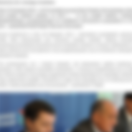
łożenia do nowego budżetu
niu 15 listopada 2012 r. do Przewodniczącego Rady Powiatu Ostrowskiego zło
tał projekt budżetu powiatu na 2013 r.
– To jest projekt budżetu realne
owiedzialnego, przygotowanego na możliwości wstrząsów w gospodarce w s
rko
– powiedział Paweł Rajski Starosta Ostrowski.
czas konferencji w dniu 28 listopada 2012 r. starostowie przedstawili założen
ozofię, która towarzyszyła przy tworzeniu nowego budżetu. Główną przesł
arzyszącą konstrukcji przyszłorocznych budżetów zarówno w dużych metropoliach,
ałych gminach jest oszczędność oraz przygotowywanie się na możliwość wstrząs
podarce krajowej.
ie porównujemy się z dużymi miastami, ale pokazujemy ogólną tendenc
podarce, która dotyczy wszystkich jednakowo. A wszyscy przygotowują się na tr
sy. Można wybrać inną drogę przygotować budżet populistyczny zawyżając wskaźni
tego zaplanować wydatki. Oczywiście w ciągu roku okazałoby się, że realizacja jest
liwa i wtedy pojawiłoby się rozczarowanie
– powiedział P. Rajski.