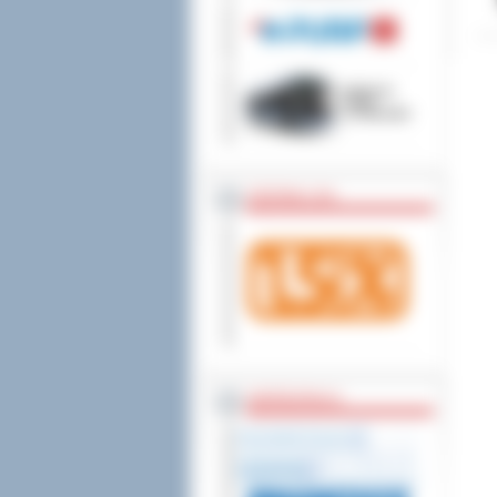
wniesienia skargi do
ZOSTAW 1,5%
WSPÓŁPRACA