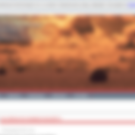
dobnych technologii m.in. w celach: świadczenia usług, statystyk. Szczegóły w
Poli
Galeria
Edukacja
Zdrowie
Kontakt
ZAŁOŻENIA DO NOWEGO BUDŻETU
29 listopada 2012 roku