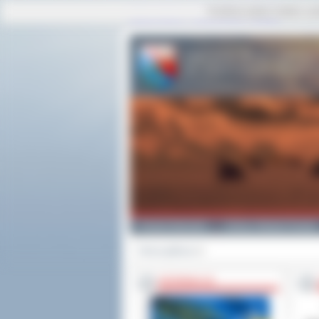
Ta strona używa cookies i po
strona główna
|
mapa serwisu
|
kontakt
Powiat Ostrowski
Gminy i Miasta Powiatu
Strona główna
>>
INFORMACJE