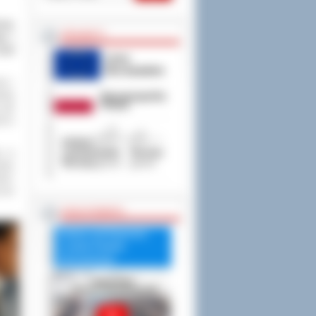
żony
PROJEKTY
go i
kali
ia i
anką
 jak
ów w
ję w
udne
ki i
 nie
RADA POWIATU
Debata nad Raportem
o stanie Powiatu
Ostrowskiego