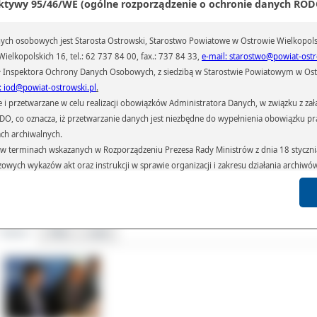
ktywy 95/46/WE (ogólne rozporządzenie o ochronie danych RODO
ormacje m.in. z ministerstwa finansów. Czekamy na otrzymanie dotacji, które 
ć wpływ na kształt przyszłorocznego budżetu
– powiedział Tomasz Ławnicz
estarosta Ostrowski.
ch osobowych jest Starosta Ostrowski, Starostwo Powiatowe w Ostrowie Wielkopols
 podkreślali starostowie realne założenia towarzyszyły tegorocznemu budżetowi
ielkopolskich 16, tel.: 62 737 84 00, fax.: 737 84 33,
e-mail: starostwo@powiat-ostr
iec roku okazało się jednak, że w ciągu roku z korzyścią udało się zmienić wydat
 Inspektora Ochrony Danych Osobowych, z siedzibą w Starostwie Powiatowym w Ostr
lu obszarach.
: iod@powiat-ostrowski.pl
.
ziedzinie drogownictwa w pierwotnym kształcie budżetu zakładano ok. 2,2 ml
przetwarzane w celu realizacji obowiązków Administratora Danych, w związku z zała
onty i budowę dróg, by ostatecznie na te inwestycje przeznaczyć w całym roku oko
 RODO, co oznacza, iż przetwarzanie danych jest niezbędne do wypełnienia obowiązku 
. złotych.
ach archiwalnych.
rzyszłym roku Zarząd chce kontynuować sprzedaż mienia, pozyskiwać dost
terminach wskazanych w Rozporządzeniu Prezesa Rady Ministrów z dnia 18 stycznia 
dki zewnętrzne, a spłacając zobowiązania przygotowywać się możliwości pozysk
duszy unijnych z nowej perspektywy.
czowych wykazów akt oraz instrukcji w sprawie organizacji i zakresu działania archiw
h czas przetwarzania danych.
ał(a):
Janusz Grzesiak
azywane podmiotom przetwarzającym je na zlecenie Administratora Danych (np.: 
iedzin:
253
których przetwarzane są dane osobowe), instytucjom uprawnionym do ich uzyskania 
 sądom,) oraz innym podmiotom w zakresie, w jakim są one uprawnione do ich otrzy
Galeria
Pliki
Linki
st obowiązkiem ustawowym i wynika z obowiązujących przepisów prawa.
arzane, w granicach określonych rozporządzeniem RODO, ma prawo do:
atora Danych dostępu do swoich danych osobowych,
zenia przetwarzania lub wniesienia sprzeciwu wobec przetwarzania danych, a także p