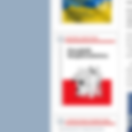
Za
W d
zos
odp
ma
Pod
BEZPIECZEŃSTWO
fil
tow
i m
gos
- N
gos
cza
do 
moż
STAROSTWO POWIATOWE
Regulamin Organizacyjny