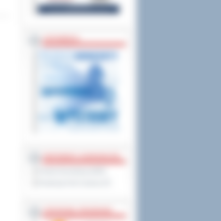
ZAPOWIEDZI
PARTNERZY ZAGRANICZNI
Powiat Sonneberg (GER)
Prowincja Forli Cesena (IT)
STRATEGIE, PROGRAMY