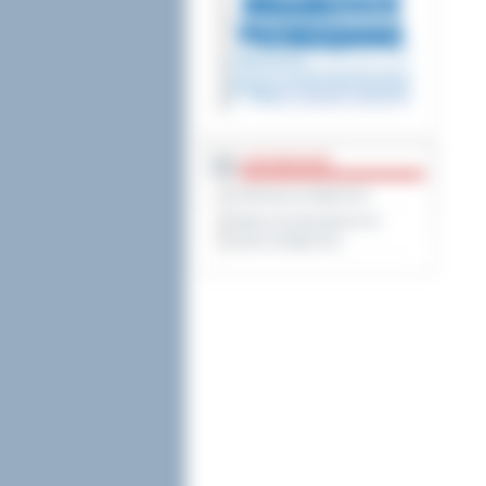
DOSTĘPNOŚĆ
Deklaracja dostępności
Wykaz koordynatorów do
spraw dostępności