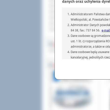
Sprzedaż nieruchomości
danych oraz uchylenia dyre
inf
mie
Komunikaty
Wic
Ogłoszenia i obwieszczenia
Administratorem Państwa dany
Jak
Oferty pracy
Wielkopolski, al. Powstańców W
kon
Dla niesłyszących
Administrator Danych powołał
wie
Pliki do pobrania
84 38, fax.: 737 84 56.
e-mail
W d
Dane osobowe są gromadzone i 
rem
ust. 1 lit. c) rozporządzenia
mln
MULTIMEDIA
administratorze, a także w cel
W p
Materiały filmowe
Dane osobowe będą usuwane w 
śro
fun
kancelaryjnej, jednolitych rze
przepisach prawa, regulującyc
Dod
BEZ KOLEJKI
Dane osobowe mogą być przek
Odw
informatyczne i aplikacje w 
(np.: organom administracji,
prawa.
Podanie danych osobowych je
Osoba, której dane są przetw
żądania od Administr
sprostowania, ogranic