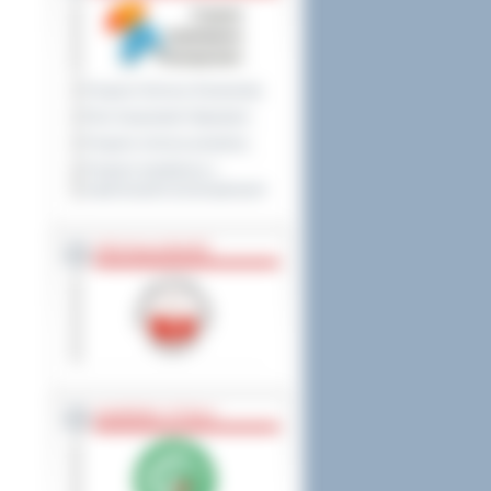
Program Ochrony Środowiska
Plan Gospodarki Odpadami
Program ochrony powietrza
Program współpracy z
organizacjami pozarządowymi
PRZYNALEŻNOŚĆ
NAGRODY, TYTUŁY