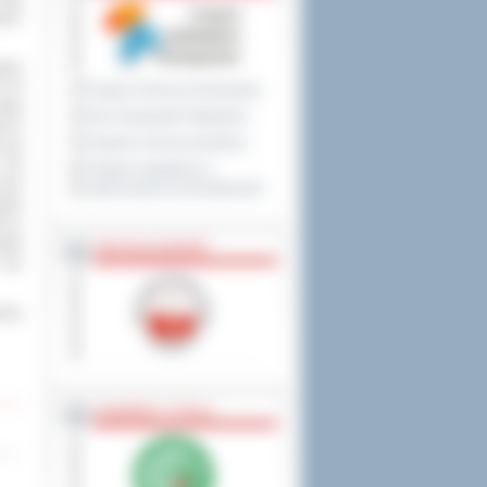
wych
ęcie
2. W
Program Ochrony Środowiska
dług
Plan Gospodarki Odpadami
em w
Program ochrony powietrza
 się
 nie
Program współpracy z
 też
organizacjami pozarządowymi
ęsto
ne w
iały
PRZYNALEŻNOŚĆ
 czy
nia
NAGRODY, TYTUŁY