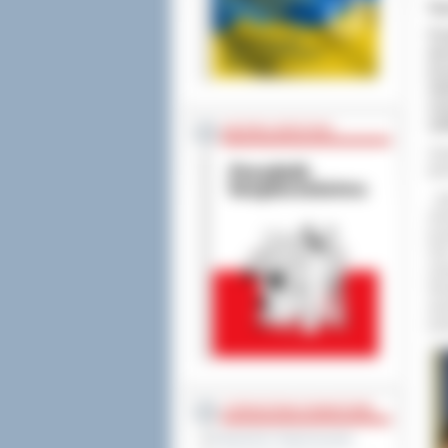
Sz
Pra
pi
pr
nie
syt
spó
BEZPIECZEŃSTWO
Uży
pie
- J
zie
prz
201
zob
Nie
spr
pow
STAROSTWO POWIATOWE
Regulamin Organizacyjny