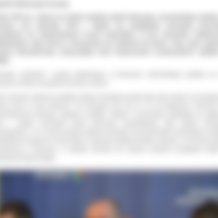
pital bilansuje koszty
wie 500 tys. złotych na plusie wyniósł wynik finansowy ostrowskiego szpital
erwsze trzy kwartały 2012 r. Wynik ten uwzględnia wszystkie przych
zynależne do wspomnianych trzech kwartałów, w tym wszystkie świadcze
limitowane tego okresu. Utrzymanie tej tendencji do końca roku, poza pop
uacji ekonomicznej, oznaczałoby brak konieczności przekształceń szpita
łkę.
wając symboliki i języka giełdowego w finansach ostrowskiego szpitala po
rwszy od kilku lat pojawił się kolor zielony.
ako starosta, któremu podlega szpital musiałem prawie dwa lata czekać na upragn
lony kolor w jego bilansie. On zwiastuje dla nas to, że nie będziemy zmuszen
ekształcania naszego szpitala w spółkę. Ustawa o lecznictwie zakładała, że gdy
2 r. szpital zanotował wynik minusowy musielibyśmy, albo spłacić pows
owiązanie, co w naszej sytuacji byłoby nierealne lub przekształcić placówkę w spó
stabilność sytuacji w lecznictwie z powodu polityki państwa sprawia, że formuła spó
awdzona w biznesie, w służbie zdrowia nie zawsze przynosi pożądane efe
iedział Paweł Rajski