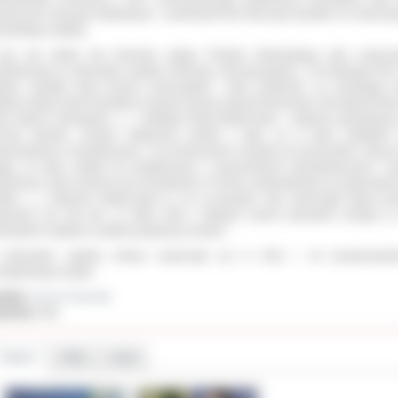
osły przez lata garb
zlikwidować
- powiedział Piotr Skoczylas dyrektor ds. finanso
rowskiego szpitala.
ym, jak istotne dla finansów całego Powiatu Ostrowskiego było rozpocz
trukturyzacji w ostrowskim szpitalu informuje
„Rzeczpospolita’’
z 29 listopada 201
ykule
„Szpitale topią finanse samorządów’’.
Autor podkreśla, że narastający 
italny stawia wiele powiatów w bardzo trudnej sytuacji finansowej. Nie będą bowi
nie spłacić zobowiązań
. ,,(…) Według Pawła Kalbarczyka – eksperta zajmującego
roną zdrowia, rosnące zadłużenie wynika z tego, że w wielu szpitalach
eprowadzono restrukturyzacji i nie dostosowano kosztów do przychodów. Zwraca
gę, że wiele szpitali nie współpracuje z przychodniami specjalistycznymi. Cz
adczenia, które powinny być prowadzone w formie ambulatoryjnej są wykonywa
italu. (…) Zdaniem Kalbarczyka to, że w przyszłym roku samorządy będą mus
tanowić się nad tym, co dalej robić z długami swoich placówek: przejąć je
ekształcić szpitale w spółki przyspieszy zmiany.’’
.
ostrowskim szpitalu zmiany rozpoczęto już w 2011 r. od przeprowadze
zegółowego audytu.
ał(a):
Janusz Grzesiak
iedzin:
464
Galeria
Pliki
Linki