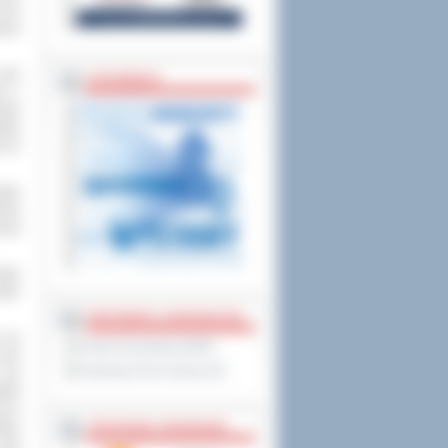
 ona
psza
oraz
ZAPOWIEDZI
ci z
wnię
iału
w ze
iatu
enia
czył
zeba
tóre
PARTNERZY ZAGRANICZNI
e na
Powiat Sonneberg (GER)
 tym
Prowincja Forli Cesena (IT)
 już
elki
ię w
STRATEGIE, PROGRAMY
tów,
cały