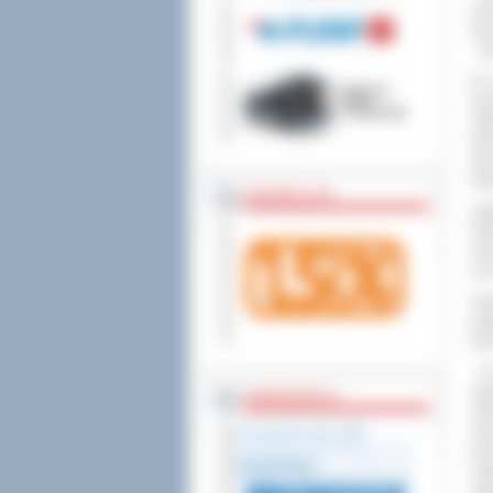
wniesienia skargi do
trz
duż
– p
W o
pod
cię
Hem
Neu
świ
ZOSTAW 1,5%
Szp
Ost
now
na 
Pop
jed
trz
- W
szp
WSPÓŁPRACA
obs
zob
pro
ost
skr