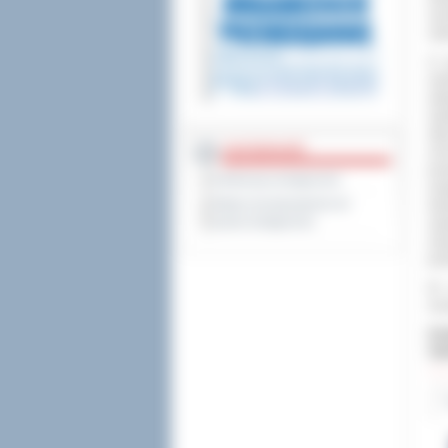
nar
ost
O t
res
art
szp
sta
DOSTĘPNOŚĆ
och
prz
Deklaracja dostępności
uwa
Wykaz koordynatorów do
świ
spraw dostępności
szp
zas
prz
W 
szc
Dod
Odw