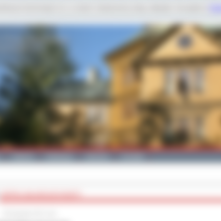
dobnych technologii m.in. w celach: świadczenia usług, statystyk. Szczegóły w
Poli
Galeria
Edukacja
Zdrowie
Kontakt
SZPITAL BILANSUJE KOSZTY
30 listopada 2012 roku