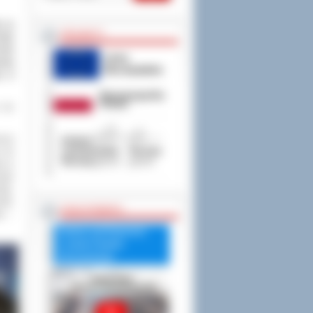
a za
PROJEKTY
ody
nia
rawą
la w
 raz
iony
i do
by w
tałe
łkę.
łki,
RADA POWIATU
kty
–
Debata nad Raportem
o stanie Powiatu
Ostrowskiego