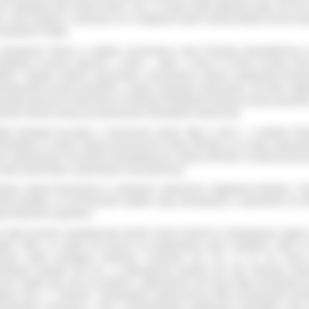
 organu nadzorczego – Prezesa Urzędu Ochrony Danych Osobowych.
ech oddziałów była bardzo trudna. One, co prawa nadal wykazują stratę, ale jest
o, dużo mniejsza, a wierzymy, że w następnych latach sytuacja będzie jeszcze le
owiedział P. Rajski.
mawianym okresie w szpitalu uruchomiono nową Poradnię Specjalistyczną 
oddziały Leczenia Oparzeń u Dzieci – jeden z trzech w Polsce leczący dzie
żkimi i skrajnie ciężkimi oparzeniami. Uruchomiono również całodobową Praco
odynamiki leczącą pacjentów z ostrymi zespołami wieńcowymi. Na bazie Oddz
rologii utworzono nowoczesny 16 łóżkowy Pododdział Udarowy leczący pacjentó
eżymi udarami mózgu wg najnowszych standardów medycznych.
ital wzbogacił się także o nowoczesny sprzęt. Tylko w 2012 r. z budżetu Pow
rowskiego w ramach dotacji przeznaczono kwotę 500.000 zł na zakup wyposaż
o wybudowanej Przychodni Specjalistycznej, kolejne 600.000 zł powiat przezna
zakup laparoskopu i gastroskopu nowej generacji.
rawa sytuacji finansowej to oczekiwane odwrócenie negatywnej tendencji. Tr
nak pamiętać, że nad finansami szpitala ciążą zobowiązania z poprzednich lat, k
eba stopniowo regulować.
 całym procesie restrukturyzacji bardzo ważny element to zobowiązania ciążąc
italu. Mimo, że szpital ma jeszcze do uregulowania sporo zaległości, także w
zarze widać pozytywne tendencje. Korzystne jest m.in. to, że nie mamy
owiązań powyżej 360 dni, a zobowiązania powyżej pół roku stanowią niewi
cent. Szpital cały czas ma problem z płatnościami, ale nasze długi zmniejszyły s
atnim roku o 7 milionów. Potrzebujemy jednak jeszcze kilka lat pilnowania kosz
upulatnego rozliczania z NFZ i permanentnego zwiększenia kontraktów, żeby 