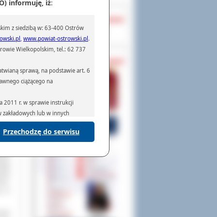
) informuję, iż
:
OCHRONA DANYCH
enia
kim z siedzibą w: 63-400 Ostrów
akże
Inspektor Ochrony Danych
ania
owski.pl
,
www.powiat-ostrowski.pl
.
owie Wielkopolskim, tel.: 62 737
PASZPORTY
awet
 mam
twianą sprawą, na podstawie art. 6
ala,
prawnego ciążącego na
rła,
2011 r. w sprawie instrukcji
go w
ów zakładowych lub w innych
astu
Przechodzę do serwisu
podmiotom serwisującym systemy
 już
na podstawie obowiązującego prawa
ję.
mywania na podstawie przepisów
ział
tują
acji
zno-
ię w
rzenoszenia danych,
tych