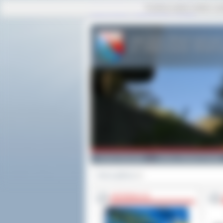
Ta strona używa cookies i po
strona główna
|
mapa serwisu
|
kontakt
Powiat Ostrowski
Gminy i Miasta Powiatu
Strona główna
>>
INFORMACJE