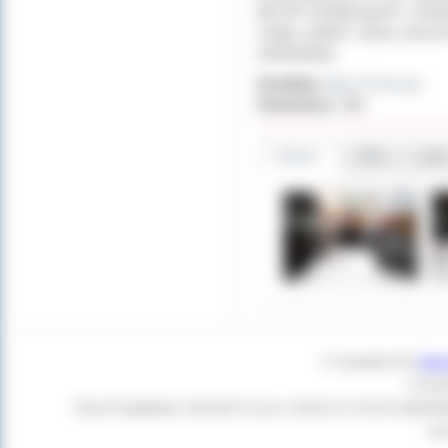
dla firm instalacyjnych i p
mogą znaleźć pracę przyszl
odnawialnej.
Dodał(a):
Biuro Promocji
Odwiedzin:
363
Galeria
Pliki
Linki
© Copyright 2011
Star
Czas g
Twoja Przeglądarka:
Mozilla/5.0 (Linux; Android 14; Pixel 8) Apple
+cl