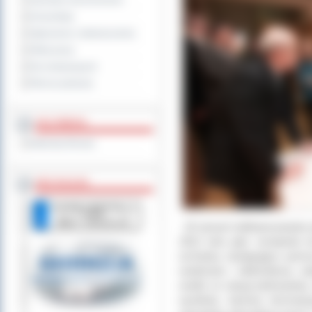
Sprzedaż nieruchomości
Komunikaty
Ogłoszenia i obwieszczenia
Oferty pracy
Dla niesłyszących
Pliki do pobrania
MULTIMEDIA
Materiały filmowe
BEZ KOLEJKI
-
W ramach dofinansowania un
2012 roku pięć zestawów do
wchodzą następujące pomoc
wodorowe i elektrolizery, w
wodór ze stacją tankowania, m
wyników, kamerę termowizyj