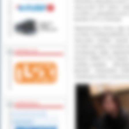
warunków atmosferycznych. 
nauczycieli ZST bierze ud
uczniów w specjalistycznyc
dyrektor ZST w Ostrowie.
Najciekawszą formą tego p
uczniów, metodą projektów, 
nauczania nowego zawodu 
uczniów zostaną ocenione p
ZOSTAW 1,5%
rozwiązania będą nagrod
kwocie 15000 zł. W związk
ambitne projekty: „Wizualiz
pływalni”, „Hybrydowe źródł
„Inspekcję szkoły za pomocą
WSPÓŁPRACA