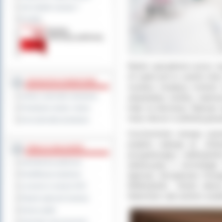
Jak załatwić sprawę ?
Kontakt
Wybór specjalności przez na
ich opinii jest to zawód, k
JEDNOSTKI POWIATOWE
montażu instalacji, kontrol
Szkoły i jednostki oświatowe
odnawialnej (turbiny wiatro
kotły na biomasę). Wpisuje s
Powiatowe służby i straże
nowy obszar w polskiej gosp
Inne jednostki powiatowe
Uruchomienie nowego zawo
projektu unijnego pt. „Odna
TABLICA OGŁOSZEŃ
przygotowujący wielkopols
Zamówienia publiczne
edukacyjnej o technologi
Agencję Zarządzania Energ
Kwalifikacja wojskowa
Wielkopolski. Udział włas
Leczenie w ramach NFZ
Natomiast cała wartość proje
Rejestr zgłoszeń budowy
Dyżury aptek