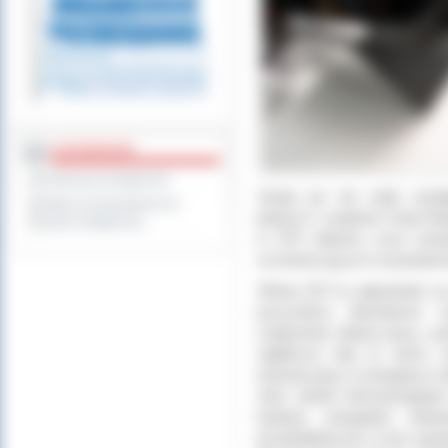
DOSTĘPNOŚĆ
Deklaracja dostępności
Swoje już nie małe umieję
Wykaz koordynatorów do
jednych z ostatnich Sesji R
spraw dostępności
w ZST właśnie czym wzbudz
uczestniczących w posiedzen
Oferta ZST to odpowiedź na
przyszłości. Absolwenci
znalezienie dobrej pracy, p
najbliższe lata to okres r
inwestycyjny w energetyce od
Sam udział mikroenergetyk
budowy energetyki odnaw
przedsiębiorców w tym gosp