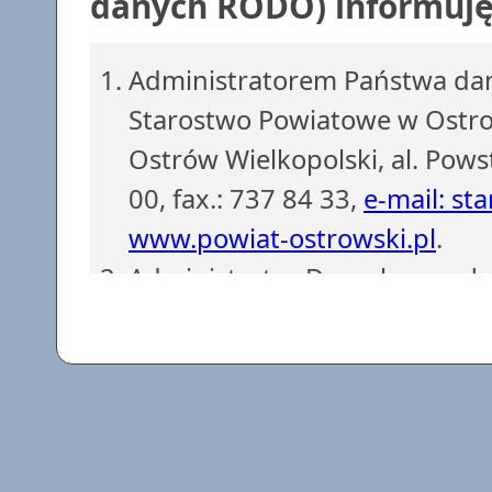
danych RODO) informuję,
Administratorem Państwa dan
Starostwo Powiatowe w Ostrow
Ostrów Wielkopolski, al. Pows
00, fax.: 737 84 33,
e-mail: st
www.powiat-ostrowski.pl
.
Administrator Danych powoł
z siedzibą w Starostwie Powi
737 84 38, fax.: 737 84 56.
e-
Dane osobowe są gromadzone i
obowiązków Administratora D
podstawie art. 6 ust. 1 lit. c)