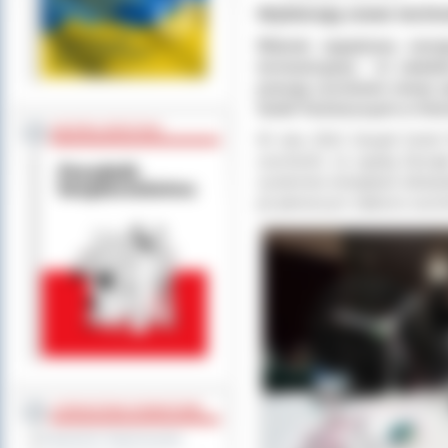
Wybierają nowe techn
Wiatrak napędzany energ
termowizyjnej - to zaled
pracują uczniowie nowej sp
Szkół Technicznych w Ostr
BEZPIECZEŃSTWO
W roku 2012 Zespół Szkół 
uruchomił, za zgodą Zarzą
systemów energetyki odnawialn
po pierwszym naborze uruchom
STAROSTWO POWIATOWE
Regulamin Organizacyjny