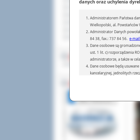
Sprzedaż nieruchomości
danych oraz uchylenia dyre
Komunikaty
Ogłoszenia i obwieszczenia
Administratorem Państwa dany
Oferty pracy
Wielkopolski, al. Powstańców W
Dla niesłyszących
Administrator Danych powołał
Pliki do pobrania
84 38, fax.: 737 84 56.
e-mail
Dane osobowe są gromadzone i 
ust. 1 lit. c) rozporządzenia
Naj
MULTIMEDIA
z B
administratorze, a także w cel
obr
Materiały filmowe
Dane osobowe będą usuwane w 
gru
kancelaryjnej, jednolitych rze
uli
przepisach prawa, regulującyc
mie
BEZ KOLEJKI
257
Dane osobowe mogą być przek
uczn
informatyczne i aplikacje w 
(np.: organom administracji,
prawa.
Podanie danych osobowych je
Osoba, której dane są przetw
żądania od Administr
sprostowania, ogranic