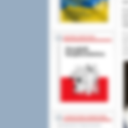
XII
W d
pis
Spr
Ogó
Po 
BEZPIECZEŃSTWO
pis
201
adm
spo
STAROSTWO POWIATOWE
Regulamin Organizacyjny