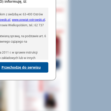
) informuję, iż
:
OCHRONA DANYCH
kim z siedzibą w: 63-400 Ostrów
Inspektor Ochrony Danych
owski.pl
,
www.powiat-ostrowski.pl
.
owie Wielkopolskim, tel.: 62 737
PASZPORTY
twianą sprawą, na podstawie art. 6
prawnego ciążącego na
acza
li w
rnej
2011 r. w sprawie instrukcji
ny z
ów zakładowych lub w innych
edi,
łano
Przechodzę do serwisu
om i
podmiotom serwisującym systemy
na podstawie obowiązującego prawa
mywania na podstawie przepisów
rzenoszenia danych,