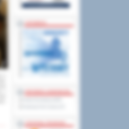
ZAPOWIEDZI
ta w
tów.
anej
un z
PARTNERZY ZAGRANICZNI
rtur
Powiat Sonneberg (GER)
rze.
Prowincja Forli Cesena (IT)
STRATEGIE, PROGRAMY