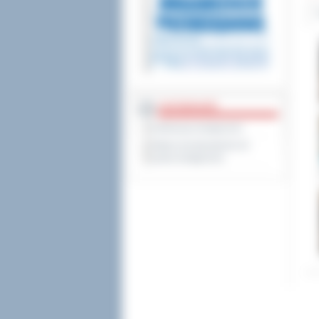
DOSTĘPNOŚĆ
Deklaracja dostępności
Wykaz koordynatorów do
spraw dostępności