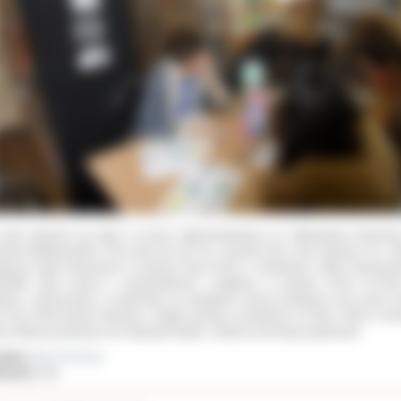
 organu nadzorczego – Prezesa Urzędu Ochrony Danych Osobowych.
akcji włączyło się także II Liceum Ogólnokształcące im. Władysława Reymon
rowie Wielkopolskim. Przez dwa dni od 5 do 7 grudnia 2012 roku napisano 117. lis
więcej listów skierowano w sprawie Rosy Franco z Gwatemali, matki zamordow
tolatki, która walczy o sprawiedliwość, następnie w sprawie Chiou Ho-Sh
wanu, oskarżonego o morderstwo na podstawie zeznań zdobytych przy użyciu to
z Azzy Hilal Ahmad Suleiman z Egiptu pobitej w protestach na Placu Tahrir w Kai
ty zostaną przekazane do ambasad krajów, z których pochodzą więźniowie.
ał(a):
Biuro Promocji
iedzin:
453