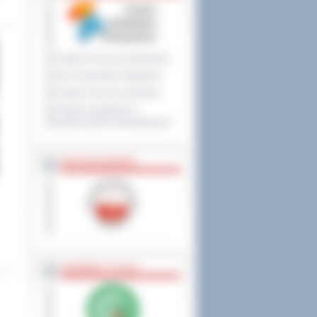
Program Ochrony Środowiska
Plan Gospodarki Odpadami
Program ochrony powietrza
Program współpracy z
organizacjami pozarządowymi
PRZYNALEŻNOŚĆ
NAGRODY, TYTUŁY