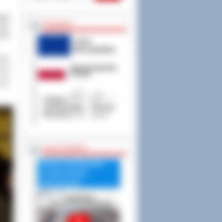
ziny
PROJEKTY
ane.
ceum
aton
dnia
nicy
 ten
RADA POWIATU
Debata nad Raportem
o stanie Powiatu
Ostrowskiego