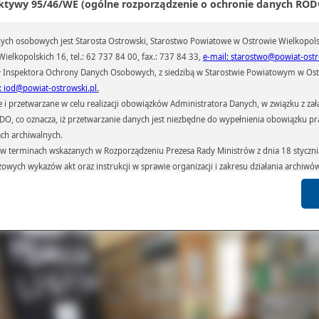
ktywy 95/46/WE (ogólne rozporządzenie o ochronie danych RODO
ch osobowych jest Starosta Ostrowski, Starostwo Powiatowe w Ostrowie Wielkopols
ielkopolskich 16, tel.: 62 737 84 00, fax.: 737 84 33,
e-mail: starostwo@powiat-ostr
 Inspektora Ochrony Danych Osobowych, z siedzibą w Starostwie Powiatowym w Ostr
: iod@powiat-ostrowski.pl
.
przetwarzane w celu realizacji obowiązków Administratora Danych, w związku z zała
 RODO, co oznacza, iż przetwarzanie danych jest niezbędne do wypełnienia obowiązku 
więcej (195) napisano w obronie, skazanego na cztery i pół roku więzienia, dział
iałorusi Alesia Białackiego. Natomiast po kilkanaście listów uczniowie wysła
ach archiwalnych.
onie: wysiedlonych, torturowanych, uwięzionych czy przebywających w kolonii ka
terminach wskazanych w Rozporządzeniu Prezesa Rady Ministrów z dnia 18 stycznia 
p i osób: Gao Zhisheng, grupy Pussy Riot, mieszkańców miasta Tawarga, rodzi
czowych wykazów akt oraz instrukcji w sprawie organizacji i zakresu działania archiw
cy Coastei, Azza Hilal Ahmad Suleiman, Hussain Salem Mohammed Almerf
h czas przetwarzania danych.
szkańców Bodo, Chiou Ho-sun i Narges Mohammadi. Ogółem napisano i wys
 listów. Szczególne podziękowania za zaangażowanie należą się uczennic
azywane podmiotom przetwarzającym je na zlecenie Administratora Danych (np.: 
iom z klas: I C, II B, II C oraz III D.
których przetwarzane są dane osobowe), instytucjom uprawnionym do ich uzyskania 
 sądom,) oraz innym podmiotom w zakresie, w jakim są one uprawnione do ich otrzy
st obowiązkiem ustawowym i wynika z obowiązujących przepisów prawa.
arzane, w granicach określonych rozporządzeniem RODO, ma prawo do:
atora Danych dostępu do swoich danych osobowych,
zenia przetwarzania lub wniesienia sprzeciwu wobec przetwarzania danych, a także p