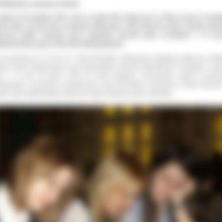
I Maraton pisania listów
niach 8-9 grudnia 2012 roku w około 200 miejscach w Polsce przez 24 god
ane były ręcznie listy w obronie kilkunastu osób, których prawa zostały złam
zeciw wobec łamania praw człowieka wyrazili także uczniowie I i II Li
lnokształcącego w Ostrowie Wielkopolskim.
raz pierwszy w I LO im. ks. Jana Kompałły i Wojciecha Lipskiego odbył się Mar
ania listów organizowany pod patronatem Amnesty International. W piątek 7 gru
2 r., w auli od godz. 8.00 do 15.00 dyrekcja, nauczyciele, księża, pracow
inistracji i uczniowie uczestniczyli w jego XIII edycji. uczniowie I liceum wyrazili
sób swój indywidualny sprzeciw wobec łamania praw człowieka.