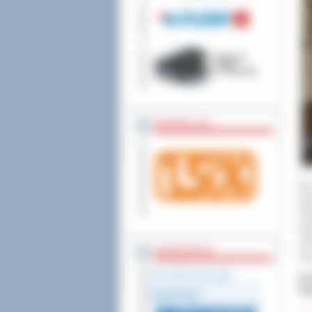
wniesienia skargi do
ZOSTAW 1,5%
Do 
Ost
Naj
nas
Taj
ora
WSPÓŁPRACA
Lis
Dod
Odw