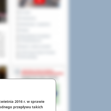
Na żywo
Posiedzenia
Interpelacje i zapytania
Petycje
ej z
Obywatelska Inicjatywa
 tym
Uchwałodawcza
aton
enie
Raport o stanie powiatu
cego
XXVIII Sesja Rady Powiatu
ózef
Ostrowskiego
NIEODPŁATNA POMOC
kwietnia 2016 r. w sprawie
odnego przepływu takich