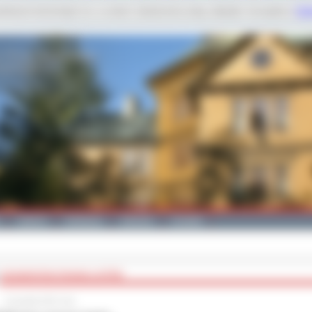
dobnych technologii m.in. w celach: świadczenia usług, statystyk. Szczegóły w
Poli
Galeria
Edukacja
Zdrowie
Kontakt
XIII MARATON PISANIA LISTÓW
14 grudnia 2012 roku