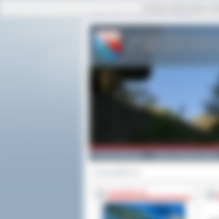
Ta strona używa cookies i po
strona główna
|
mapa serwisu
|
kontakt
Powiat Ostrowski
Gminy i Miasta Powiatu
Strona główna
>>
INFORMACJE