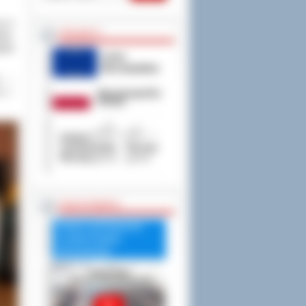
ię 6
PROJEKTY
im.
boki
h i
na i
RADA POWIATU
Debata nad Raportem
o stanie Powiatu
Ostrowskiego