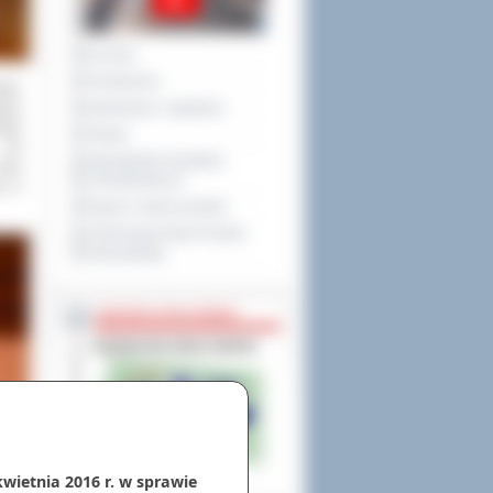
Na żywo
Posiedzenia
ęda,
jsce
Interpelacje i zapytania
óstr
Petycje
 Oli
Obywatelska Inicjatywa
Jana
Uchwałodawcza
ów w
Raport o stanie powiatu
XXVIII Sesja Rady Powiatu
Ostrowskiego
NIEODPŁATNA POMOC
kwietnia 2016 r. w sprawie