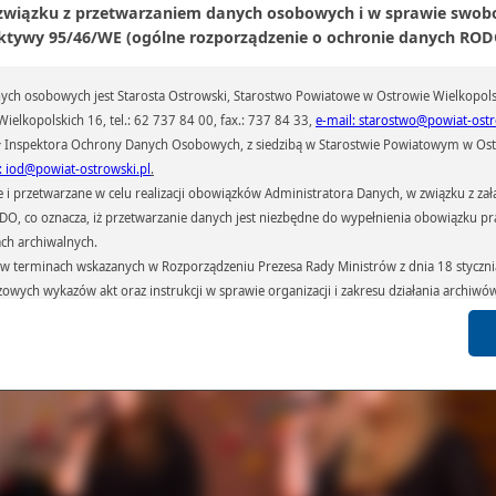
 związku z przetwarzaniem danych osobowych i w sprawie swob
ktywy 95/46/WE (ogólne rozporządzenie o ochronie danych RODO
ch osobowych jest Starosta Ostrowski, Starostwo Powiatowe w Ostrowie Wielkopols
ielkopolskich 16, tel.: 62 737 84 00, fax.: 737 84 33,
e-mail: starostwo@powiat-ostr
ategorii szkoły ponadgimnazjalne zwyciężyła uczennica III Liceum w Ostr
 Inspektora Ochrony Danych Osobowych, z siedzibą w Starostwie Powiatowym w Ostr
lkopolskim – Karolina Chodyła. Drugie i trzecie miejsce zajęły uczennice II Li
lnokształcącego w Ostrowie Wielkopolskim – Anna Wróbel i Julia Jaszczyk. Dyp
: iod@powiat-ostrowski.pl
.
estnictwa otrzymały: Dominika Bednarek (III Liceum Ogólnokształcące), Gabr
przetwarzane w celu realizacji obowiązków Administratora Danych, w związku z zała
mczak (I Liceum Ogólnokształcące) i Karolina Maślińska (I Liceum Ogólnokształcą
 RODO, co oznacza, iż przetwarzanie danych jest niezbędne do wypełnienia obowiązku 
ach archiwalnych.
terminach wskazanych w Rozporządzeniu Prezesa Rady Ministrów z dnia 18 stycznia 
czowych wykazów akt oraz instrukcji w sprawie organizacji i zakresu działania archiw
h czas przetwarzania danych.
azywane podmiotom przetwarzającym je na zlecenie Administratora Danych (np.: 
których przetwarzane są dane osobowe), instytucjom uprawnionym do ich uzyskania 
 sądom,) oraz innym podmiotom w zakresie, w jakim są one uprawnione do ich otrzy
st obowiązkiem ustawowym i wynika z obowiązujących przepisów prawa.
arzane, w granicach określonych rozporządzeniem RODO, ma prawo do:
atora Danych dostępu do swoich danych osobowych,