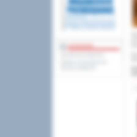
Org
pod
Gaw
DOSTĘPNOŚĆ
Spo
Deklaracja dostępności
Wie
Wykaz koordynatorów do
spraw dostępności
Dod
Odw