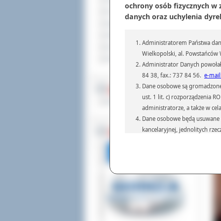
Sprzedaż nieruchomości
ochrony osób fizycznych w
Komunikaty
danych oraz uchylenia dyre
Ogłoszenia i obwieszczenia
Oferty pracy
Administratorem Państwa dany
Dla niesłyszących
Wielkopolski, al. Powstańców W
W k
Pliki do pobrania
Administrator Danych powołał
Wie
Ogó
84 38, fax.: 737 84 56.
e-mail
ucz
Dane osobowe są gromadzone i 
MULTIMEDIA
Szy
ust. 1 lit. c) rozporządzenia
Materiały filmowe
administratorze, a także w cel
Dane osobowe będą usuwane w 
kancelaryjnej, jednolitych rze
BEZ KOLEJKI
przepisach prawa, regulującyc
Dane osobowe mogą być przek
informatyczne i aplikacje w 
(np.: organom administracji,
prawa.
Podanie danych osobowych je
Osoba, której dane są przetw
żądania od Administr