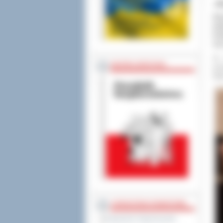
„W
Pie
kw
Kon
ma 
W 
BEZPIECZEŃSTWO
pon
Mar
STAROSTWO POWIATOWE
Regulamin Organizacyjny