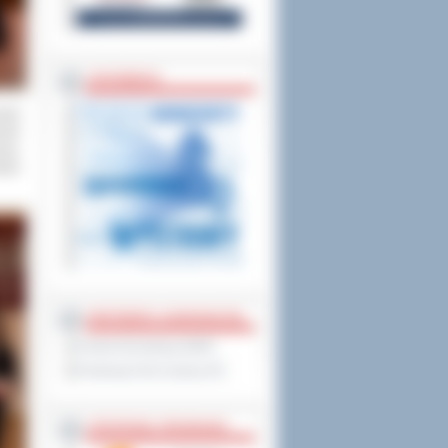
rzenoszenia danych,
ZAPOWIEDZI
awet
szki
cią,
aria
PARTNERZY ZAGRANICZNI
Powiat Sonneberg (GER)
Prowincja Forli Cesena (IT)
STRATEGIE, PROGRAMY