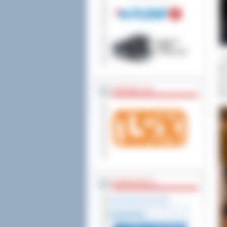
sprostowania, ogranic
wniesienia skargi do
- U
wła
Osi
dos
ZOSTAW 1,5%
Świ
WSPÓŁPRACA