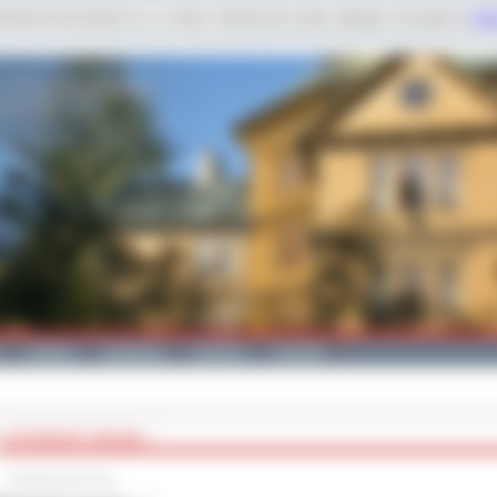
dobnych technologii m.in. w celach: świadczenia usług, statystyk. Szczegóły w
Poli
Galeria
Edukacja
Zdrowie
Kontakt
„WYŚPIEWAĆ WIOSNĘ…”
9 kwietnia 2013 roku