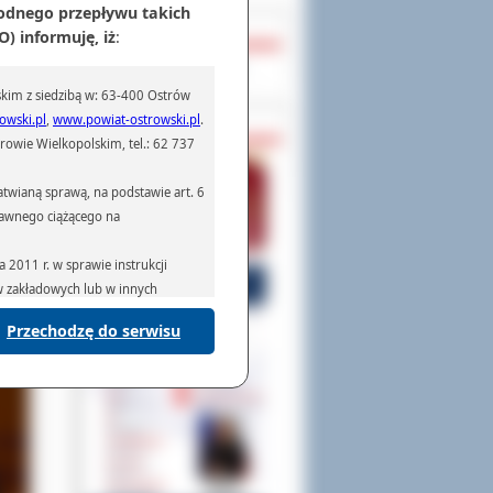
odnego przepływu takich
OCHRONA DANYCH
) informuję, iż
:
Inspektor Ochrony Danych
kim z siedzibą w: 63-400 Ostrów
owski.pl
,
www.powiat-ostrowski.pl
.
owie
PASZPORTY
owie Wielkopolskim, tel.: 62 737
ceum
lomy
iela
twianą sprawą, na podstawie art. 6
ce).
prawnego ciążącego na
2011 r. w sprawie instrukcji
ów zakładowych lub w innych
Przechodzę do serwisu
podmiotom serwisującym systemy
na podstawie obowiązującego prawa
mywania na podstawie przepisów