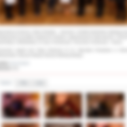
anizatorzy konkursu: Maria Światała – Jarnecka i Violetta Krykwińska składają wy
ziękowania wszystkim opiekunom młodych, utalentowanych wykonawców: J.Kierz
rońskiej, A.Wielebskiej, G.Czaji, A.Grzelaczyk, T.Duczmal, A.Krawczyk – Paulus.
nsorami nagród byli: Rada Rodziców III LO, Starostwo Powiatowe w Ostr
lkopolskim, Muzeum Miasta Ostrowa Wielkopolskiego.
ał(a):
Anna Kryjom
iedzin:
810
Galeria
Pliki
Linki