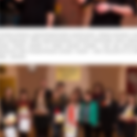
zenia przetwarzania lub wniesienia sprzeciwu wobec przetwarzania danych, a także p
 organu nadzorczego – Prezesa Urzędu Ochrony Danych Osobowych.
czestnicy konkursu zaprezentowali bardzo wysoki poziom, ciekawe aranżacje a n
sne kompozycje. Wśród zaprezentowanych piosenek dominowały utwory Agnie
eckiej. Konkurs dowiódł, że istnieje potrzeba kontaktu z tego typu twórczoś
tarczył też wielu niezapomnianych przeżyć i wrażeń –
mówi nauczyciel III LO, M
tała – Jarnecka.