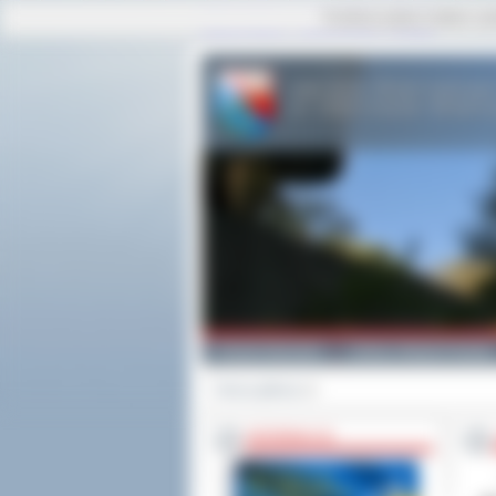
Ta strona używa cookies i po
strona główna
|
mapa serwisu
|
kontakt
Powiat Ostrowski
Gminy i Miasta Powiatu
Strona główna
>>
INFORMACJE