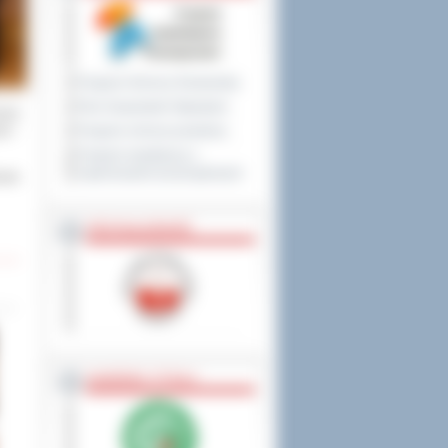
Program Ochrony Środowiska
Plan Gospodarki Odpadami
razy
Program ochrony powietrza
ek –
Program współpracy z
organizacjami pozarządowymi
owie
PRZYNALEŻNOŚĆ
NAGRODY, TYTUŁY