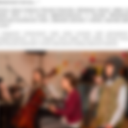
yśpiewać wiosnę…”
rwsza edycja Konkursu Piosenki Poetyckiej „Wyśpiewać wiosnę” odbyła s
ietnia 2013r. w III Liceum Ogólnokształcącym w Ostrowie Wielkopolsk
kursowi przyświecało motto: „Śpiewanie piosenek o wiośnie, naprawdę głę
sens.”
zmaganiach konkursowych wzięli udział uczniowie szkół gimnazjalnyc
adgimnazjalnych. Jury w składzie: Irmina Mądry, Arleta Zeidler, Renata Pacy
ek Raczycki wysłuchało i oceniło wykonawców według ustalonych kryteriów.