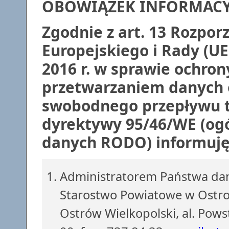
OBOWIĄZEK INFORMAC
Zgodnie z art. 13 Rozpo
Europejskiego i Rady (UE
2016 r. w sprawie ochron
przetwarzaniem danych 
swobodnego przepływu t
dyrektywy 95/46/WE (ogó
danych RODO) informuję,
Administratorem Państwa dan
Starostwo Powiatowe w Ostrow
Ostrów Wielkopolski, al. Pows