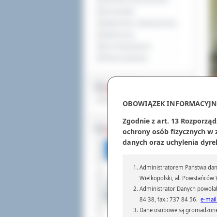
Sprzedaż nieruchomości
Komunikaty
Ogłoszenia i obwieszczenia
Oferty pracy
Dla niesłyszących
Pliki do pobrania
MULTIMEDIA
Materiały filmowe
OBOWIĄZEK INFORMACYJN
Zgodnie z art. 13 Rozporząd
Gab
BEZ KOLEJKI
ochrony osób fizycznych w
jes
danych oraz uchylenia dyre
ucz
inn
-
W 
Administratorem Państwa dany
II 
Wielkopolski, al. Powstańców W
To 
Administrator Danych powołał
Soc
84 38, fax.: 737 84 56.
e-mail
gra
Dane osobowe są gromadzone i 