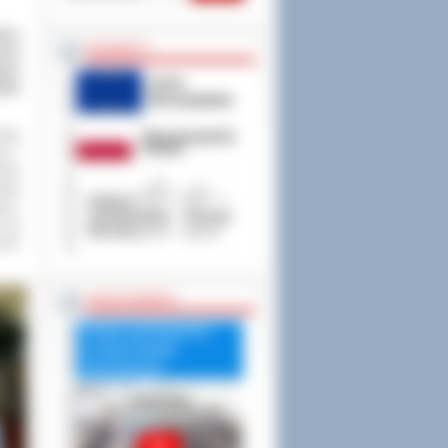
łem
PROJEKTY
ofa
kim
ROPE
rała
ch i
wski
łoda
ory:
 jej
rzez
RADA POWIATU
Debata nad Raportem
o stanie Powiatu
Ostrowskiego