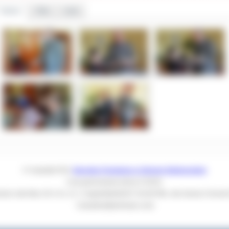
Galeria
Pliki
Linki
© Copyright 2011
Starostwo Powiatowe w Ostrowie Wielkopolskim
Czas generowania strony
0.5225s.
ntosh; Intel Mac OS X 10_15_7) AppleWebKit/537.36 (KHTML, like Gecko) Chrome/1
+claudebot@anthropic.com)