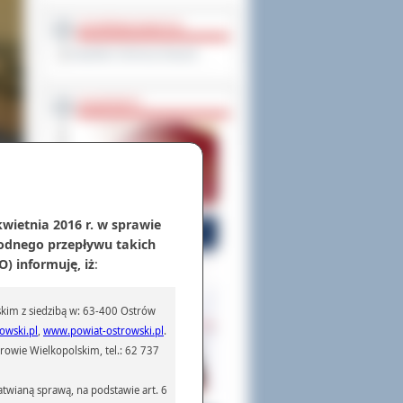
OCHRONA DANYCH
Inspektor Ochrony Danych
PASZPORTY
kwietnia 2016 r. w sprawie
 lat
odnego przepływu takich
cnie
) informuję, iż
:
ędzy
 I i
kim z siedzibą w: 63-400 Ostrów
ka”.
owski.pl
,
www.powiat-ostrowski.pl
.
rs w
owie Wielkopolskim, tel.: 62 737
em i
twianą sprawą, na podstawie art. 6