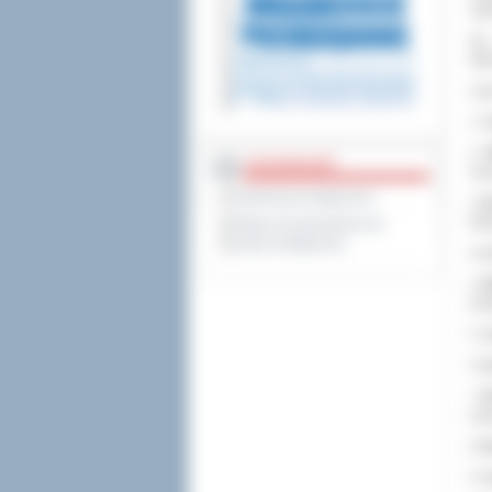
wyj
Na
Wie
Lis
1.
I
2..
DOSTĘPNOŚĆ
Soc
Deklaracja dostępności
3.
I
Rie
Wykaz koordynatorów do
spraw dostępności
w W
4.
W
Kra
5.
I
6.
I
7.
I
(ma
8.
I
9.
I