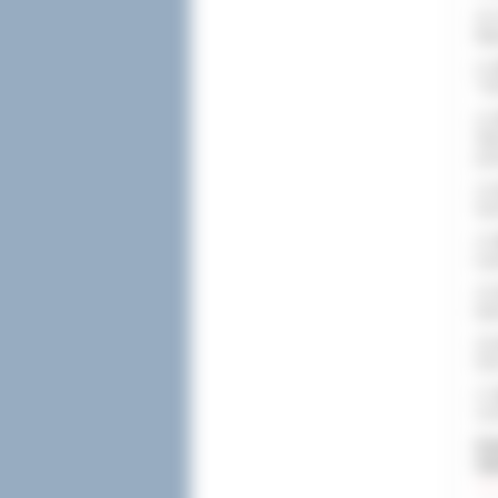
10.
Mię
11.
“YO
12.
Sto
prz
13.
Soc
14.
Ław
15.
(kw
16.
201
17.
13.
Dod
Odw