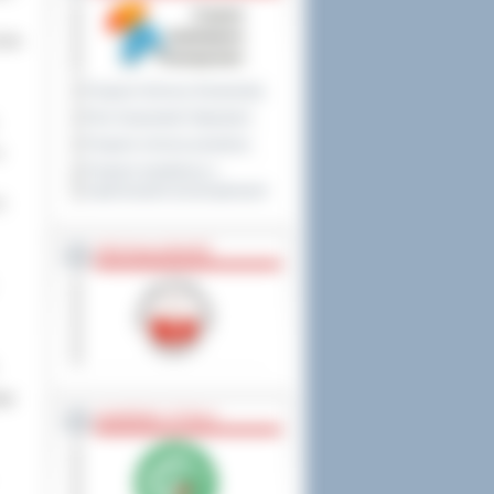
yka
Program Ochrony Środowiska
Plan Gospodarki Odpadami
Program ochrony powietrza
w
Program współpracy z
organizacjami pozarządowymi
O.
PRZYNALEŻNOŚĆ
ągu
NAGRODY, TYTUŁY