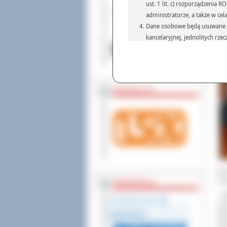
ust. 1 lit. c) rozporządzenia
administratorze, a także w cel
Dane osobowe będą usuwane w 
kancelaryjnej, jednolitych rze
przepisach prawa, regulującyc
Dane osobowe mogą być przek
informatyczne i aplikacje w 
(np.: organom administracji,
ZOSTAW 1,5%
prawa.
Podanie danych osobowych je
Osoba, której dane są przetw
żądania od Administr
sprostowania, ogranic
wniesienia skargi do
W s
ucz
WSPÓŁPRACA
-
Ga
„oc
Gab
cze