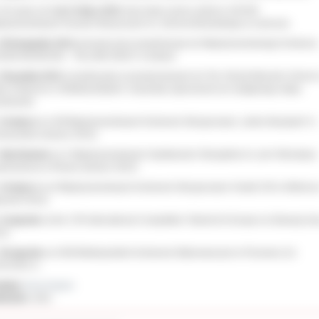
 W czasie od
1 do 13 lipca 2012
roku brała czynny udział w XXXVIII
dzynarodowych Kursach Muzycznych im. Zenona Brzewskiego w Łańcucie.
W listopadzie 2012
przeszła przez preeliminacje do Międzynarodowego Konkursu
UNG MUSICIAN – TALLINN 20013” w Estonii.
W grudniu 2012
uczestniczyła w przesłuchaniach do The Yehudi Menuhin School
ke d’Abernon w Wielkiej Brytanii i otrzymała zaproszenie do następnego etapu
esłuchań.
II miejsce
na XIII Międzynarodowym Konkursie Skrzypcowym „Janko Muzykant” w
haczewie (marzec 2013).
Wyróżnienie
na V Międzynarodowych Spotkaniach Skrzypków im. prof. Mirosława
rynowicza w Płocku (marzec 2013).
II miejsce
na II Międzynarodowym Konkursie Skrzypcowym
Vivaldi 335
w Wieliczc
iecień 2013)
II nagroda
na the 17th International Competition Talents for Europe na Słowacji (m
3).
III nagroda
na XXIII Wielkopolskim Konkursie Wykonawczym w Poznaniu (11-
05.2013 r.)
ał(a):
Anna Kryjom
iedzin:
1631