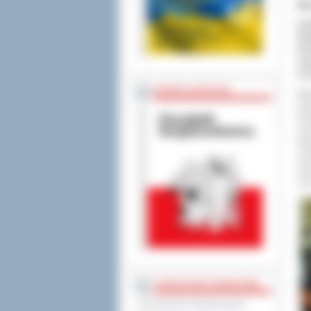
Mł
Ut
Ra
Ko
suk
na 
BEZPIECZEŃSTWO
Mię
udz
Pol
rep
skr
„Du
sło
sze
STAROSTWO POWIATOWE
Regulamin Organizacyjny