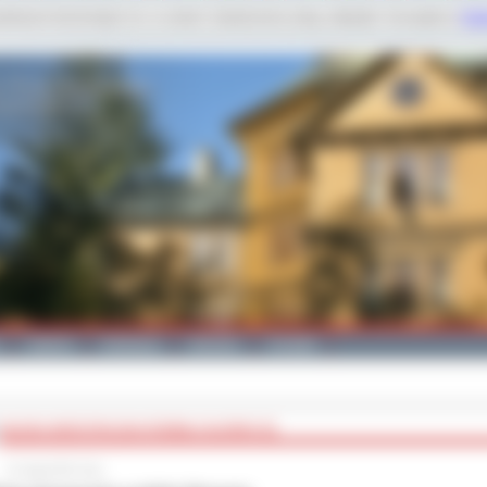
dobnych technologii m.in. w celach: świadczenia usług, statystyk. Szczegóły w
Poli
Galeria
Edukacja
Zdrowie
Kontakt
MŁODA SKRZYPACZKA PODBIŁA SŁOWACJĘ
14 maja 2013 roku