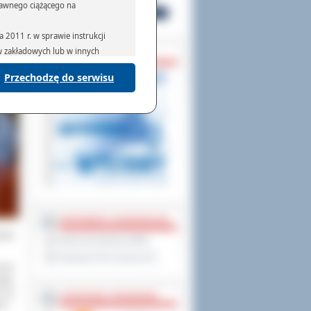
prawnego ciążącego na
2011 r. w sprawie instrukcji
ów zakładowych lub w innych
ZAPOWIEDZI
Przechodzę do serwisu
podmiotom serwisującym systemy
na podstawie obowiązującego prawa
mywania na podstawie przepisów
rzenoszenia danych,
PARTNERZY ZAGRANICZNI
odej
Powiat Sonneberg (GER)
Prowincja Forli Cesena (IT)
ostu
ając
 się
STRATEGIE, PROGRAMY
ej –