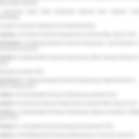
aśnia Agata Falkiewicz.
 zakończenie wizyty młoda skrzypaczka wykonała utwór „Dudziarz” Henr
niawskiego.
ta nagród i wyróżnień zdobytych przez Gabrielę Balcerek:
 nagroda
na II Szkolnym Konkursie Skrzypcowym w Ostrowie Wlkp. (styczeń 2011).
Wyróżnienie
na XI Międzynarodowym Konkursie Skrzypcowym „Janko Muzykant” 
haczewie (4.04.2011r).
II miejsce
na Ogólnopolskim Konkursie skrzypcowym „Mistrz Literatury Dziecięcej 
ding”
arszawie (czerwiec 2011).
yróżnienie
na I Międzynarodowym Konkursie Skrzypcowym „Będę wirtuozem” w
kowie (listopad 2011).
 miejsce
na III Grudziądzkim Konkursie Skrzypcowym (grudzień 2011).
I miejsce
w III Szkolnym Konkursie Skrzypcowym w Ostrowie Wlkp. (styczeń 2012).
II miejsce
w I Ogólnopolskim Konkursie Skrzypcowym „Bajeczna miniatura” w Elbl
rzec 2012).
II miejsce
w I Cieszyńskim Konkursie Skrzypcowym (kwiecień 2012).
 miejsce
na XIII Wielkopolskim Konkursie Wykonawczym w Poznaniu (maj 2012).