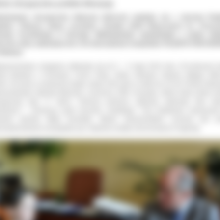
oda skrzypaczka podbiła Słowację
alentowana skrzypaczka Gabrysia Balcerek spotkała się z starostą Paw
jskim. Podczas wizyty uczennica Zespołu Szkół Muzycznych im. Krzyszt
medy Trzcińskiego w Ostrowie Wielkopolskim opowiedziała o swoim wiel
cesie, który odniosłana the 17th International Competition TALENTS FOR EU
Słowacji.
dzynarodowe zmagania odbywały się od 3 – 5 maja 2013 roku. W konkursie b
iał młodzież z Chorwacji, Czech, Rosji, Serbii, Słowacji, Ukrainy, Węgier, Wło
ski. W sumie w konkursie wzięło udział 106 osób w wieku do 20 lat. Powiat Ostro
rezentowała Gabriela Balcerek, uczennica ZSM. W grupie, której brała udział m
zypaczka było 17 dzieci. Podczas konkursu Gabrysia wykonała dwa utw
dziarza” i „Pierwszą część koncertu Vivaldiego”. Przy fortepianie towarzyszył
wacki pianista Matej Arendárik. Młodzi instrumentaliści oceniani byli p
snastoosobowe europejskie jury. Gabriela została uhonorowana II nagrodą.