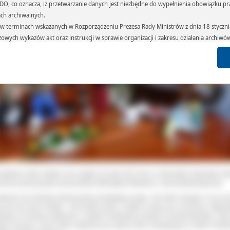
 RODO, co oznacza, iż przetwarzanie danych jest niezbędne do wypełnienia obowiązku 
ach archiwalnych.
terminach wskazanych w Rozporządzeniu Prezesa Rady Ministrów z dnia 18 stycznia 
czowych wykazów akt oraz instrukcji w sprawie organizacji i zakresu działania archiw
h czas przetwarzania danych.
azywane podmiotom przetwarzającym je na zlecenie Administratora Danych (np.: 
których przetwarzane są dane osobowe), instytucjom uprawnionym do ich uzyskania 
 sądom,) oraz innym podmiotom w zakresie, w jakim są one uprawnione do ich otrzy
st obowiązkiem ustawowym i wynika z obowiązujących przepisów prawa.
arzane, w granicach określonych rozporządzeniem RODO, ma prawo do:
atora Danych dostępu do swoich danych osobowych,
zenia przetwarzania lub wniesienia sprzeciwu wobec przetwarzania danych, a także p
 organu nadzorczego – Prezesa Urzędu Ochrony Danych Osobowych.
potkaniu, które odbyło się w piątek 10 maja 2013 roku w ostrowskim starostwie mł
ennicy towarzyszyła nauczycielka ZSM Agata Falkiewicz i mama Beata Balcerek.
brysia jest świetną dziewczynką posiadającą pasję. Jak widzi skrzypce to po pr
zy jej się same śmieją”. Jest bardzo pilną i szybko uczącą się uczennicą. Zgłasz
rysię na konkurs wybieram o stopień trudniejszy program od poprzedniego, żeby
goś nauczyć. W tej chwili Gabrysia gra utwory, które obowiązują w szkole średni