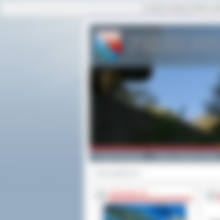
Ta strona używa cookies i po
strona główna
|
mapa serwisu
|
kontakt
Powiat Ostrowski
Gminy i Miasta Powiatu
Strona główna
>>
INFORMACJE