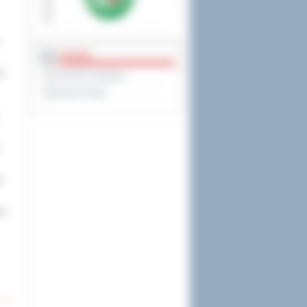
PRAWO
 w
Dziennik Urzędowy
Monitor Polski
e
aj