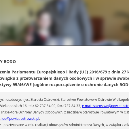
Y RODO
zenia Parlamentu Europejskiego i Rady (UE) 2016/679 z dnia 27 
rysia ma 10 lat i pochodzi z Odolanowa. Na skrzypcach gra cztery lata. Od trzech
 związku z przetwarzaniem danych osobowych i w sprawie swob
t uczennicą I stopnia Zespołu Szkół Muzycznych w Ostrowie Wielkopolskim. Obe
ktywy 95/46/WE (ogólne rozporządzenie o ochronie danych RODO
y się w trzeciej klasie. Młoda skrzypaczka w trakcie spotkania opowiedziała mi
ymi o swoim pierwszym sukcesie.
szkole muzycznej co roku odbywa się konkurs „Violinek”. Biorą w nim udział dzieci z
ch osobowych jest Starosta Ostrowski, Starostwo Powiatowe w Ostrowie Wielkopols
klasy, które grają na skrzypcach. Podczas tego konkursu zostałam mistrzem „Violin
ielkopolskich 16, tel.: 62 737 84 00, fax.: 737 84 33,
e-mail: starostwo@powiat-ostr
był mój pierwszy prawdziwy sukces. Później pani Agata wybrała dla mnie konku
 Inspektora Ochrony Danych Osobowych, z siedzibą w Starostwie Powiatowym w Ostr
haczewie, na którym zdobyłam wyróżnienie. W przyszłości chciałabym być muzyki
: iod@powiat-ostrowski.pl
.
ć w orkiestrze symfonicznej
– powiedziała Gabrysia Balcerek.
przetwarzane w celu realizacji obowiązków Administratora Danych, w związku z zała