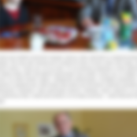
stem pod wielkim wrażeniem twojego sukcesu, który odniosłaś na międzynarod
tiwalu. Dla mnie jako starosty jest to powód do dumy. W życiu warto mieć pasję, 
ieść sukces. Cieszę się, że ty ją masz. Po raz pierwszy przyjmuję w moim gabin
 młodą osobę, która tak pięknie reprezentuje nasz powiat. Cieszę się, że mogłem
nać, bo jesteś bardzo mądrą i inteligentną dziewczynką. Chciałbym powiedzieć
ewne to spotkanie jak i także każdy twój sukces jest dla twoich rodziców powode
owolenia. Gratuluję ci tego ogromnego sukcesu. Gratuluję twoim rodzicom, że 
 uzdolnioną córkę, a także pani profesor, że ma taką uczennicę –
mówił Starosta P
ski.