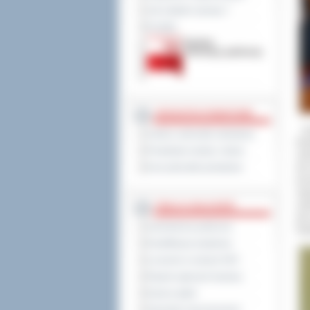
Jak załatwić sprawę ?
Kontakt
JEDNOSTKI POWIATOWE
-
Je
Szkoły i jednostki oświatowe
fes
Powiatowe służby i straże
odn
tak
Inne jednostki powiatowe
poz
zap
zad
TABLICA OGŁOSZEŃ
tak
Zamówienia publiczne
Raj
Kwalifikacja wojskowa
Leczenie w ramach NFZ
Rejestr zgłoszeń budowy
Dyżury aptek