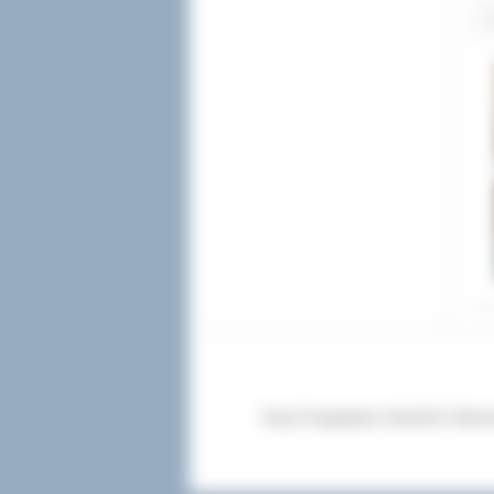
Twoja Przeglądarka:
Mozilla/5.0 (Maci