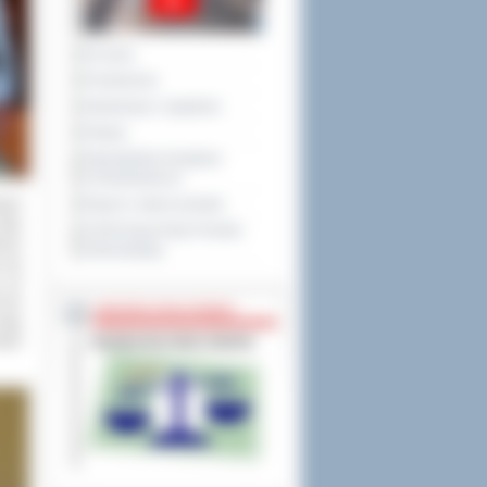
Na żywo
Posiedzenia
Interpelacje i zapytania
Petycje
Obywatelska Inicjatywa
Uchwałodawcza
owym
Raport o stanie powiatu
żeby
XXVIII Sesja Rady Powiatu
ecie
Ostrowskiego
 cię
, że
m do
NIEODPŁATNA POMOC
mają
aweł