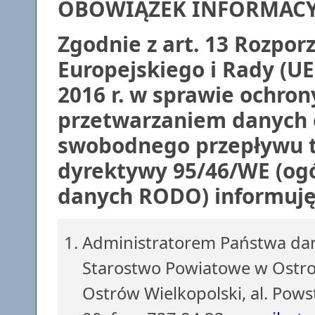
OBOWIĄZEK INFORMAC
Zgodnie z art. 13 Rozpo
Europejskiego i Rady (UE
2016 r. w sprawie ochron
przetwarzaniem danych 
swobodnego przepływu t
dyrektywy 95/46/WE (ogó
danych RODO) informuję,
Administratorem Państwa dan
Starostwo Powiatowe w Ostrow
Ostrów Wielkopolski, al. Pows