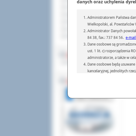
Sprzedaż nieruchomości
danych oraz uchylenia dyre
Komunikaty
Ogłoszenia i obwieszczenia
Administratorem Państwa dany
Oferty pracy
Wielkopolski, al. Powstańców W
Dla niesłyszących
Administrator Danych powołał
Pliki do pobrania
84 38, fax.: 737 84 56.
e-mail
Dane osobowe są gromadzone i 
ust. 1 lit. c) rozporządzenia
MULTIMEDIA
administratorze, a także w cel
Materiały filmowe
Dane osobowe będą usuwane w 
kancelaryjnej, jednolitych rze
przepisach prawa, regulującyc
BEZ KOLEJKI
Dane osobowe mogą być przek
informatyczne i aplikacje w 
(np.: organom administracji,
prawa.
Podanie danych osobowych je
Osoba, której dane są przetw
żądania od Administr
sprostowania, ogranic