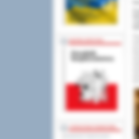
Ka
W p
Wie
zo
Wie
Pop
BEZPIECZEŃSTWO
pod
prz
Rej
tra
lud
wys
opo
bar
STAROSTWO POWIATOWE
Regulamin Organizacyjny