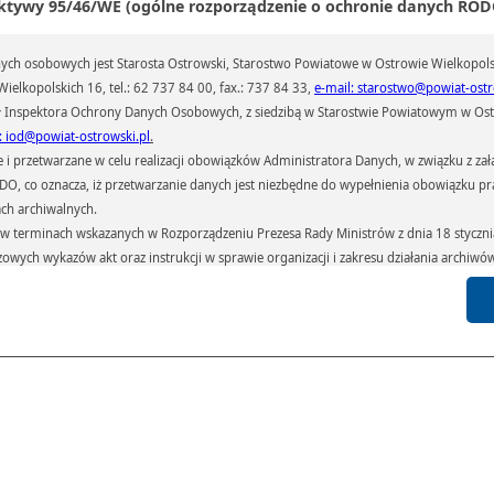
ktywy 95/46/WE (ogólne rozporządzenie o ochronie danych RODO
ch osobowych jest Starosta Ostrowski, Starostwo Powiatowe w Ostrowie Wielkopols
ielkopolskich 16, tel.: 62 737 84 00, fax.: 737 84 33,
e-mail: starostwo@powiat-ostr
 Inspektora Ochrony Danych Osobowych, z siedzibą w Starostwie Powiatowym w Ostr
: iod@powiat-ostrowski.pl
.
przetwarzane w celu realizacji obowiązków Administratora Danych, w związku z zała
 RODO, co oznacza, iż przetwarzanie danych jest niezbędne do wypełnienia obowiązku 
ach archiwalnych.
terminach wskazanych w Rozporządzeniu Prezesa Rady Ministrów z dnia 18 stycznia 
czowych wykazów akt oraz instrukcji w sprawie organizacji i zakresu działania archiw
h czas przetwarzania danych.
azywane podmiotom przetwarzającym je na zlecenie Administratora Danych (np.: 
których przetwarzane są dane osobowe), instytucjom uprawnionym do ich uzyskania 
 sądom,) oraz innym podmiotom w zakresie, w jakim są one uprawnione do ich otrzy
st obowiązkiem ustawowym i wynika z obowiązujących przepisów prawa.
arzane, w granicach określonych rozporządzeniem RODO, ma prawo do:
atora Danych dostępu do swoich danych osobowych,
zenia przetwarzania lub wniesienia sprzeciwu wobec przetwarzania danych, a także p