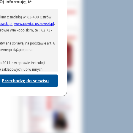
) informuję, iż
:
OCHRONA DANYCH
kim z siedzibą w: 63-400 Ostrów
Inspektor Ochrony Danych
owski.pl
,
www.powiat-ostrowski.pl
.
owie Wielkopolskim, tel.: 62 737
PASZPORTY
twianą sprawą, na podstawie art. 6
prawnego ciążącego na
2011 r. w sprawie instrukcji
ów zakładowych lub w innych
Przechodzę do serwisu
podmiotom serwisującym systemy
na podstawie obowiązującego prawa
mywania na podstawie przepisów
rzenoszenia danych,