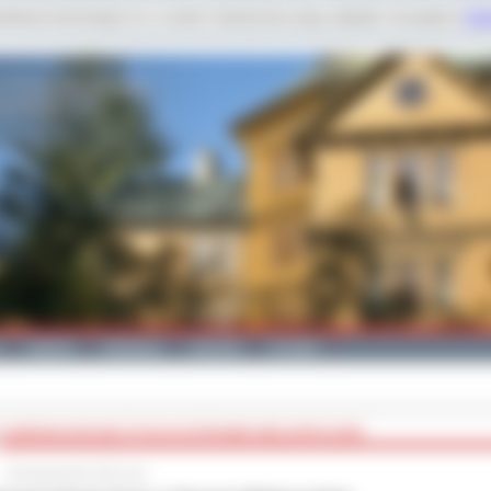
dobnych technologii m.in. w celach: świadczenia usług, statystyk. Szczegóły w
Poli
Galeria
Edukacja
Zdrowie
Kontakt
KAMPANIA DRUGIE ŻYCIE W OSTROWIE WIELKOPOLSKIM
28 października 2013 roku