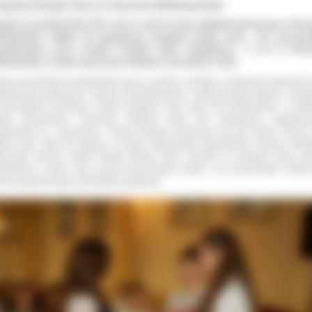
mpania Drugie Życie w Ostrowie Wielkopolskim
iątek 25 października 2013 roku w auli II Liceum Ogólnokształcącego w Ostr
lkopolskim odbyła się inauguracja kampanii
Drugie życie.
Na
uroczyst
rganizowaną przez uczniów Zespołu Szkół Usługowych i II LO w Ostro
lkopolskim, została zaproszona młodzież ostrowskich szkół.
rzez prezentacje przygotowane przez uczniów uczestnicy inauguracji zapoznali s
stawowymi pojęciami z zakresu transplantologii, z historią przeszczepów, z zasa
eszczepiania narządów, celami kampanii oraz czym jest Poltransplant i Centr
estr Sprzeciwów. Uczniowie obejrzeli także film poświęcony zagadnie
nsplantacji pt. „Esperanza
”
. Dzięki projekcji przekonali się jak bardzo kruche 
zkie życie. Były też pytania, na które odpowiadali organizatorzy imprezy. Młod
łuchała również historii Rafała Wnuka, który otrzymał od swojego brata szp
wiedział o swoim życiu przed przeszczepem szpiku i po przeszczepie. Histori
dzo zainteresowała uczestników spotkania.