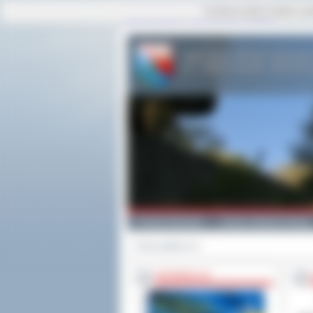
Ta strona używa cookies i po
strona główna
|
mapa serwisu
|
kontakt
Powiat Ostrowski
Gminy i Miasta Powiatu
Strona główna
>>
INFORMACJE