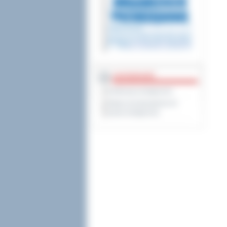
DOSTĘPNOŚĆ
Deklaracja dostępności
Wykaz koordynatorów do
spraw dostępności