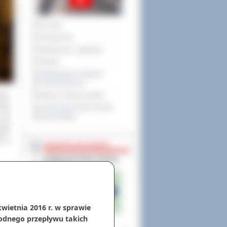
Na żywo
Posiedzenia
Interpelacje i zapytania
Petycje
Obywatelska Inicjatywa
Uchwałodawcza
nia.
Raport o stanie powiatu
cji,
XXVIII Sesja Rady Powiatu
. Po
Ostrowskiego
 też
wych
ta w
NIEODPŁATNA POMOC
kwietnia 2016 r. w sprawie
odnego przepływu takich