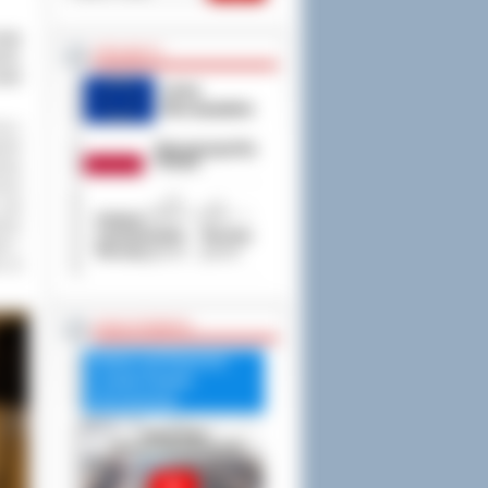
owie
PROJEKTY
ość,
wie
ię z
dami
alny
niom
jest
zież
ik i
a ta
RADA POWIATU
Debata nad Raportem
o stanie Powiatu
Ostrowskiego