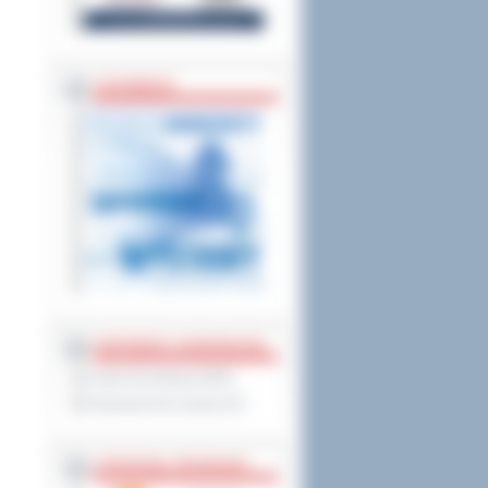
ZAPOWIEDZI
PARTNERZY ZAGRANICZNI
Powiat Sonneberg (GER)
Prowincja Forli Cesena (IT)
STRATEGIE, PROGRAMY