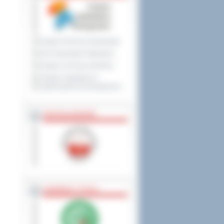
Program Ochrony Środowiska
Plan Gospodarki Odpadami
Program ochrony powietrza
Program współpracy z
organizacjami pozarządowymi
PRZYNALEŻNOŚĆ
NAGRODY, TYTUŁY