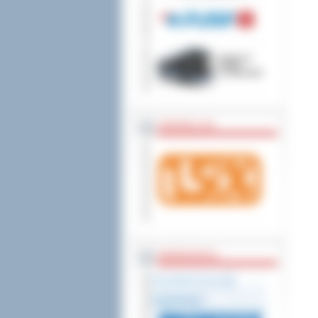
wniesienia skargi do
ZOSTAW 1,5%
WSPÓŁPRACA