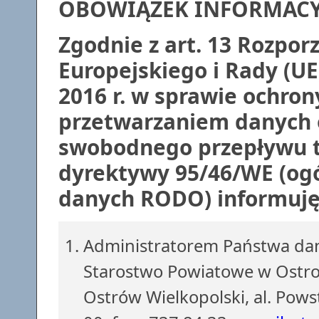
OBOWIĄZEK INFORMAC
Zgodnie z art. 13 Rozpo
Europejskiego i Rady (UE
2016 r. w sprawie ochron
przetwarzaniem danych 
swobodnego przepływu t
dyrektywy 95/46/WE (ogó
danych RODO) informuję,
Administratorem Państwa dan
Starostwo Powiatowe w Ostrow
Ostrów Wielkopolski, al. Pows