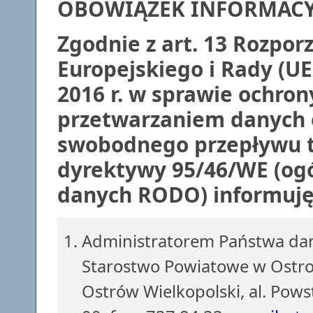
OBOWIĄZEK INFORMAC
Zgodnie z art. 13 Rozpo
Europejskiego i Rady (UE
2016 r. w sprawie ochron
przetwarzaniem danych 
swobodnego przepływu t
dyrektywy 95/46/WE (ogó
danych RODO) informuję,
Administratorem Państwa dan
Starostwo Powiatowe w Ostrow
Ostrów Wielkopolski, al. Pows