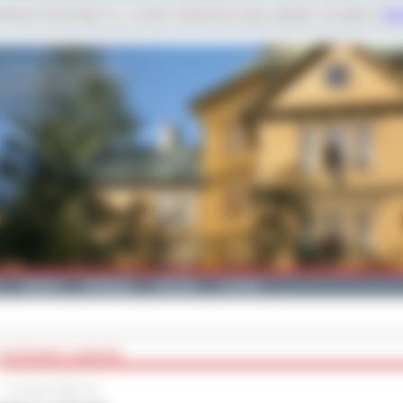
dobnych technologii m.in. w celach: świadczenia usług, statystyk. Szczegóły w
Poli
Galeria
Edukacja
Zdrowie
Kontakt
SPOTKANIE Z GWIAZDĄ
21 sierpnia 2008 roku