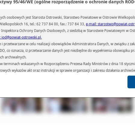
ktywy 95/46/WE (ogólne rozporządzenie o ochronie danych RODO
dziutkie tancerki już trenują nowe układy taneczne, a swoje umiejętności będą
ifować pod okiem Aliny Janikowskiej i innych choreografów na specjalnym
upowaniu artystycznym w Sierakowie.
ch osobowych jest Starosta Ostrowski, Starostwo Powiatowe w Ostrowie Wielkopols
ał(a):
Beata Klimek
ielkopolskich 16, tel.: 62 737 84 00, fax.: 737 84 33,
e-mail: starostwo@powiat-ostr
iedzin:
833
 Inspektora Ochrony Danych Osobowych, z siedzibą w Starostwie Powiatowym w Ostr
: iod@powiat-ostrowski.pl
.
Galeria
Pliki
Linki
przetwarzane w celu realizacji obowiązków Administratora Danych, w związku z zała
 RODO, co oznacza, iż przetwarzanie danych jest niezbędne do wypełnienia obowiązku 
ach archiwalnych.
terminach wskazanych w Rozporządzeniu Prezesa Rady Ministrów z dnia 18 stycznia 
czowych wykazów akt oraz instrukcji w sprawie organizacji i zakresu działania archiw
h czas przetwarzania danych.
azywane podmiotom przetwarzającym je na zlecenie Administratora Danych (np.: 
których przetwarzane są dane osobowe), instytucjom uprawnionym do ich uzyskania 
 sądom,) oraz innym podmiotom w zakresie, w jakim są one uprawnione do ich otrzy
st obowiązkiem ustawowym i wynika z obowiązujących przepisów prawa.
arzane, w granicach określonych rozporządzeniem RODO, ma prawo do:
atora Danych dostępu do swoich danych osobowych,
zenia przetwarzania lub wniesienia sprzeciwu wobec przetwarzania danych, a także p