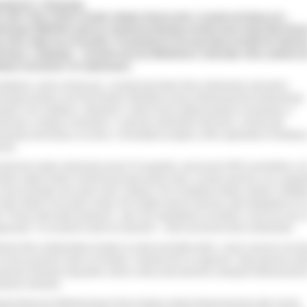
otkanie z Gwiazdą
y złote i dwa srebrne medale zdobyły dziewczynki z zespołu akrobatyczno -
etowego GWIAZDA podczas międzynarodowego turnieju tanecznego Word Dan
, który odbył się w Kanadzie.
Przywiozłyście do kraju więcej medali niż niektór
rtowcy z olimpiady
– żartował starosta Włodzimierz Jędrzejak, który spotkał si
dymi artystkami i ich opiekunami.
potkaniu, oprócz dziewcząt - uczestniczyły także Alina Janikowska, kierownik i
reograf zespołu oraz Ewa Rubach-Wardawy, prezes Stowarzyszenia Kulturalnego
azda. Przy ciastkach, cukierkach i sokach przez półtorej godziny rozmawiano o
żeniach z pobytu w Kanadzie, o sukcesie ostrowskich tancerek, o stresie jaki
ezywały wychodząc na scenę, o niezwykłym przyjęciu, które zgotowała im tamtejsz
onia.
onkursie wzięło udział było ponad 70 zespołów, czyli ponad 1000 uczestników z 2
stwa całego świata. Konkurencja była bardzo duża, a presja ogromna, bo w wyjeź
ocean pomogło nam wiele osób i instytucji. Nie chciałyśmy nikogo zawieść. Modlił
 żeby zdobyć choć jeden medal. Nie mogłam wprost uwierzyć, gdy zdobyłyśmy ich 
ć. Proszę sobie tylko wyobrazić - pięć razy stawałyśmy na podium, w tym trzy razy 
wyższym. To szczęście trudne do opisania
– mówi wzruszona Alina Janikowska.
niem Aliny Janikowskiej recepta na sukces jest tylko jedna - praca i jeszcze raz pra
 można pozwolić sobie na lenistwo i nieobecność na zajęciach. Swój ogromny udzi
ukcesie Gwiazdy mają także rodzice, którzy dwa lata temu zawiązali Stowarzyszen
turalne Gwiazda.
pół działa przy Młodzieżowym Domu Kultury, jednak Stowarzyszenie daje szereg