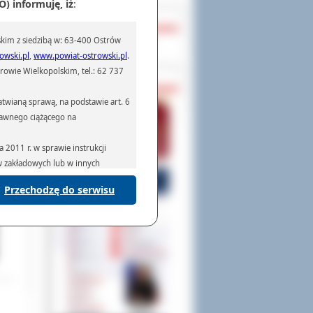
) informuję, iż
:
OCHRONA DANYCH
kim z siedzibą w: 63-400 Ostrów
Inspektor Ochrony Danych
owski.pl
,
www.powiat-ostrowski.pl
.
owie Wielkopolskim, tel.: 62 737
PASZPORTY
twianą sprawą, na podstawie art. 6
prawnego ciążącego na
2011 r. w sprawie instrukcji
ów zakładowych lub w innych
Przechodzę do serwisu
podmiotom serwisującym systemy
na podstawie obowiązującego prawa
mywania na podstawie przepisów
rzenoszenia danych,