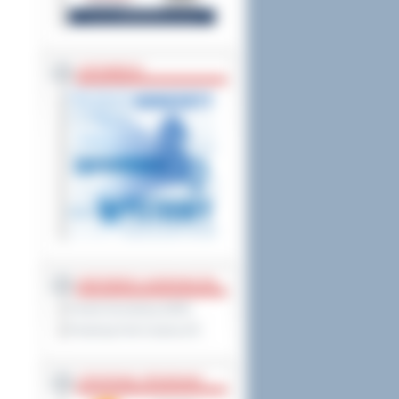
ZAPOWIEDZI
PARTNERZY ZAGRANICZNI
Powiat Sonneberg (GER)
Prowincja Forli Cesena (IT)
STRATEGIE, PROGRAMY