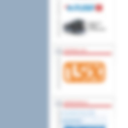
wniesienia skargi do
ZOSTAW 1,5%
WSPÓŁPRACA