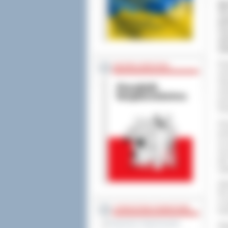
Sp
Trz
bal
Cup
spo
mło
W s
BEZPIECZEŃSTWO
cho
Gwi
wra
prz
Pol
W k
pań
za 
się
pię
naj
Zda
Nie
w s
STAROSTWO POWIATOWE
Kul
Regulamin Organizacyjny
Zes