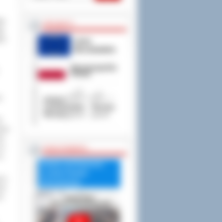
ce
PROJEKTY
zy
ę z
a
8
dzie
am
aż
RADA POWIATU
na
Debata nad Raportem
o stanie Powiatu
ca.
Ostrowskiego
ał
ie