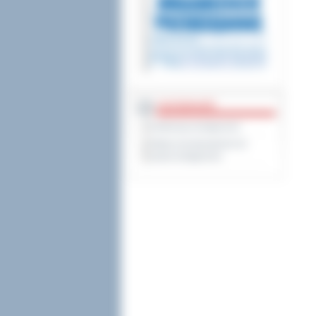
DOSTĘPNOŚĆ
Deklaracja dostępności
Wykaz koordynatorów do
spraw dostępności