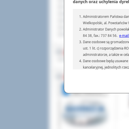
Sprzedaż nieruchomości
danych oraz uchylenia dyre
Mło
Komunikaty
szl
zgr
Ogłoszenia i obwieszczenia
Administratorem Państwa dany
Oferty pracy
Dod
Wielkopolski, al. Powstańców W
Odw
Dla niesłyszących
Administrator Danych powołał
Pliki do pobrania
84 38, fax.: 737 84 56.
e-mail
Dane osobowe są gromadzone i 
ust. 1 lit. c) rozporządzenia
MULTIMEDIA
administratorze, a także w cel
Materiały filmowe
Dane osobowe będą usuwane w 
kancelaryjnej, jednolitych rze
przepisach prawa, regulującyc
BEZ KOLEJKI
Dane osobowe mogą być przek
informatyczne i aplikacje w 
(np.: organom administracji,
prawa.
Podanie danych osobowych je
Osoba, której dane są przetw
żądania od Administr
sprostowania, ogranic