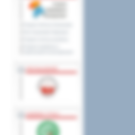
Program Ochrony Środowiska
Plan Gospodarki Odpadami
Program ochrony powietrza
Program współpracy z
organizacjami pozarządowymi
PRZYNALEŻNOŚĆ
NAGRODY, TYTUŁY