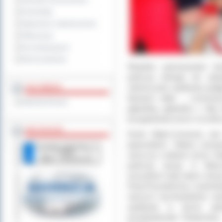
Sprzedaż nieruchomości
Komunikaty
Ogłoszenia i obwieszczenia
Oferty pracy
Dla niesłyszących
Pliki do pobrania
Wspólne wykonywanie kok
podczas którego nie zabra
zakończenie spotkania podj
MULTIMEDIA
barwach biało – czerwonyc
Materiały filmowe
galaretką, galaretka z bitą
przygotowane przez uczniów p
BEZ KOLEJKI
Dzień Biało-Czerwony jest
poprzednich. Należy przyp
zaszczyt zrobione przez si
podczas wizyty w Warsz
wszystkich była także wizy
Parą Prezydencką i znamieni
naszych wychowanków wyk
spotkania w duchu patri
przedstawiciele Parlamentu