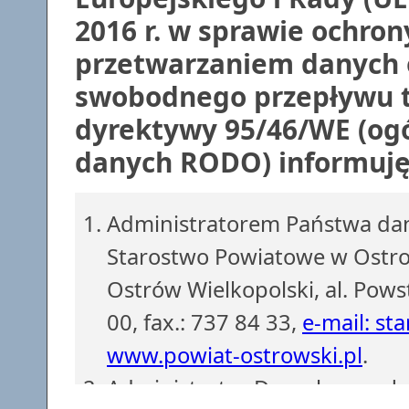
2016 r. w sprawie ochron
przetwarzaniem danych 
swobodnego przepływu t
dyrektywy 95/46/WE (ogó
danych RODO) informuję,
Administratorem Państwa dan
Starostwo Powiatowe w Ostrow
Ostrów Wielkopolski, al. Pows
00, fax.: 737 84 33,
e-mail: st
www.powiat-ostrowski.pl
.
Administrator Danych powoł