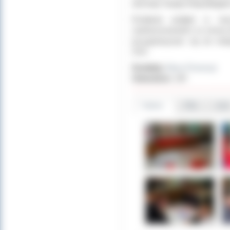
obchody Święta Niepodległoś
Działania podjęte w na
zainteresowaniem ze strony 
przygotowywać się do kol
ZSS.
Dodał(a):
Biuro Promocji
Odwiedzin:
397
Galeria
Pliki
Linki