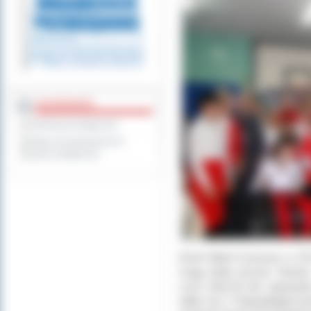
DOSTĘPNOŚĆ
Deklaracja dostępności
Wykaz koordynatorów do
spraw dostępności
Dzień Biało-Czerwony w ZSS 
mogą lepiej poznać histori
czym obecnie tak naprawdę 
odbył się X Niepodległościo