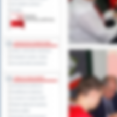
Jak załatwić sprawę ?
Kontakt
JEDNOSTKI POWIATOWE
Szkoły i jednostki oświatowe
Powiatowe służby i straże
Inne jednostki powiatowe
TABLICA OGŁOSZEŃ
Zamówienia publiczne
Kwalifikacja wojskowa
Leczenie w ramach NFZ
Rejestr zgłoszeń budowy
Dyżury aptek