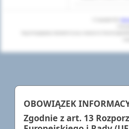
© Copyright 2011
Star
Czas g
Twoja Przeglądarka:
Mozilla/5.0 (Linux; Android 14; Pixel 8) Apple
+cl
OBOWIĄZEK INFORMAC
Zgodnie z art. 13 Rozpo
Europejskiego i Rady (UE