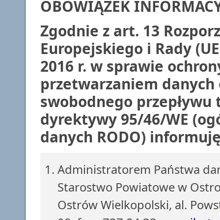
OBOWIĄZEK INFORMAC
Zgodnie z art. 13 Rozpo
Europejskiego i Rady (UE
2016 r. w sprawie ochron
przetwarzaniem danych 
swobodnego przepływu t
dyrektywy 95/46/WE (ogó
danych RODO) informuję,
Administratorem Państwa dan
Starostwo Powiatowe w Ostrow
Ostrów Wielkopolski, al. Pows