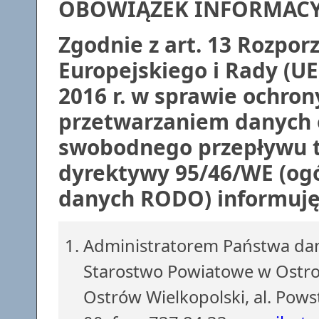
OBOWIĄZEK INFORMAC
Zgodnie z art. 13 Rozpo
Europejskiego i Rady (UE
2016 r. w sprawie ochron
przetwarzaniem danych 
swobodnego przepływu t
dyrektywy 95/46/WE (ogó
danych RODO) informuję,
Administratorem Państwa dan
Starostwo Powiatowe w Ostrow
Ostrów Wielkopolski, al. Pows