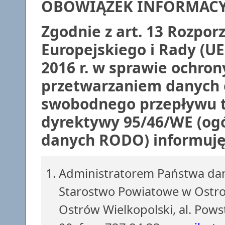
OBOWIĄZEK INFORMAC
Zgodnie z art. 13 Rozpo
Europejskiego i Rady (UE
2016 r. w sprawie ochron
przetwarzaniem danych 
swobodnego przepływu t
dyrektywy 95/46/WE (ogó
danych RODO) informuję,
Administratorem Państwa dan
Starostwo Powiatowe w Ostrow
Ostrów Wielkopolski, al. Pows