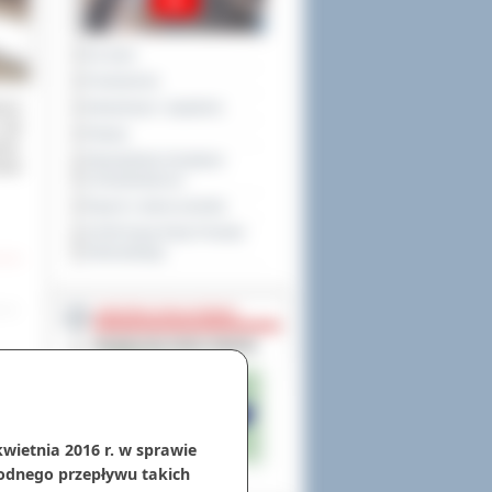
Na żywo
Posiedzenia
awcy
Interpelacje i zapytania
raty
Petycje
wie,
Obywatelska Inicjatywa
atu
Uchwałodawcza
Raport o stanie powiatu
XXVIII Sesja Rady Powiatu
Ostrowskiego
NIEODPŁATNA POMOC
kwietnia 2016 r. w sprawie
odnego przepływu takich