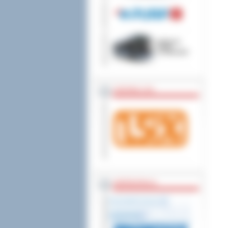
wniesienia skargi do
ZOSTAW 1,5%
WSPÓŁPRACA