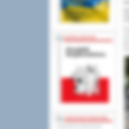
Za
Pow
row
w o
Prz
Lim
BEZPIECZEŃSTWO
nie
któ
męż
STAROSTWO POWIATOWE
Regulamin Organizacyjny