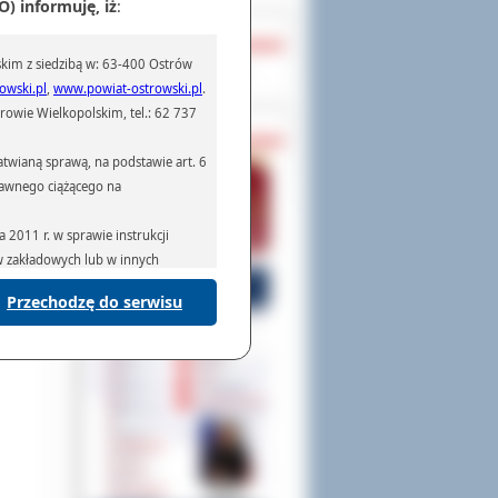
) informuję, iż
:
OCHRONA DANYCH
kim z siedzibą w: 63-400 Ostrów
Inspektor Ochrony Danych
owski.pl
,
www.powiat-ostrowski.pl
.
owie Wielkopolskim, tel.: 62 737
PASZPORTY
twianą sprawą, na podstawie art. 6
prawnego ciążącego na
2011 r. w sprawie instrukcji
ów zakładowych lub w innych
Przechodzę do serwisu
podmiotom serwisującym systemy
na podstawie obowiązującego prawa
mywania na podstawie przepisów
rzenoszenia danych,