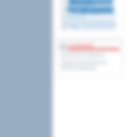
DOSTĘPNOŚĆ
Deklaracja dostępności
Wykaz koordynatorów do
spraw dostępności