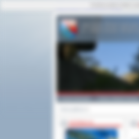
Ta strona używa cookies i po
strona główna
|
mapa serwisu
|
kontakt
Powiat Ostrowski
Gminy i Miasta Powiatu
Strona główna
>>
INFORMACJE