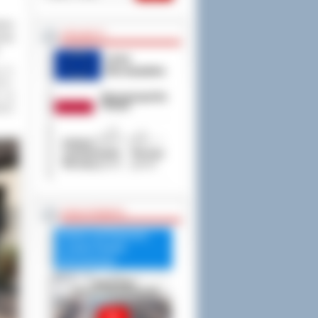
eżce
PROJEKTY
eraz
 ul.
4 r.
, na
wóch
RADA POWIATU
Debata nad Raportem
o stanie Powiatu
Ostrowskiego