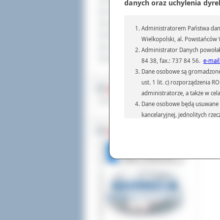
Sprzedaż nieruchomości
danych oraz uchylenia dyre
Komunikaty
Ogłoszenia i obwieszczenia
Administratorem Państwa dany
Oferty pracy
Wielkopolski, al. Powstańców W
Dla niesłyszących
Administrator Danych powołał
Pliki do pobrania
84 38, fax.: 737 84 56.
e-mail
Dane osobowe są gromadzone i 
ust. 1 lit. c) rozporządzenia
MULTIMEDIA
administratorze, a także w cel
Materiały filmowe
Dane osobowe będą usuwane w 
kancelaryjnej, jednolitych rze
przepisach prawa, regulującyc
BEZ KOLEJKI
Dane osobowe mogą być przek
informatyczne i aplikacje w 
(np.: organom administracji,
prawa.
Podanie danych osobowych je
Osoba, której dane są przetw
żądania od Administr
sprostowania, ogranic