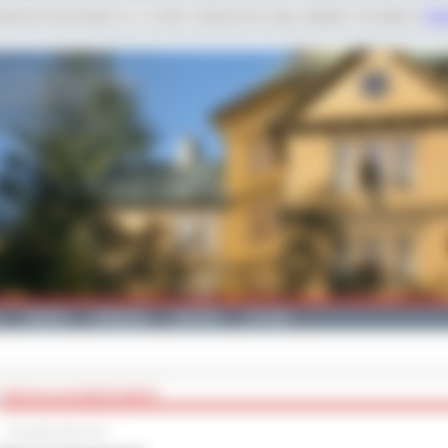
dobnych technologii m.in. w celach: świadczenia usług, statystyk. Szczegóły w
Poli
Galeria
Edukacja
Zdrowie
Kontakt
ZAPŁACĄ ZA ZNISZCZENIA?
10 grudnia 2014 roku