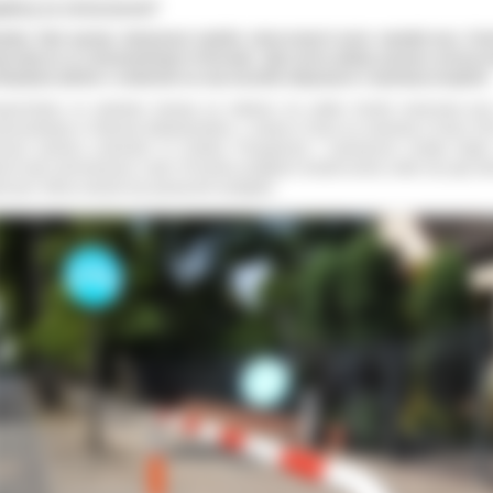
płacą za zniszczenia?
olny finał sprawy dewastacji znaków zniszczonych przez wandali przy ści
erowej na ul. Limanowskiego w Ostrowie. Ujęci przez policję sprawcy proszą t
ficjalnym piśmie o rozłożenie na raty kosztów związanych z wymianą urządzeń.
ypomnijmy, że zaledwie miesiąc po oddaniu do użytku ścieżki rowerowej przy
anowskiego w Ostrowie Wielkopolskim, z soboty 12 lipca na niedzielę 13 lipca 201
znani sprawcy uszkodzili 13 znaków. Powyginane i uszkodzone zostały słupki
rych były zamontowane znaki. W wyniku podjętych działań policji udało się ująć d
czyzn, którzy okazali się sprawcami występku.