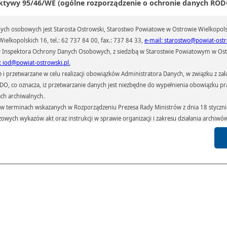
ktywy 95/46/WE (ogólne rozporządzenie o ochronie danych RODO
ch osobowych jest Starosta Ostrowski, Starostwo Powiatowe w Ostrowie Wielkopols
ielkopolskich 16, tel.: 62 737 84 00, fax.: 737 84 33,
e-mail: starostwo@powiat-ostr
 Inspektora Ochrony Danych Osobowych, z siedzibą w Starostwie Powiatowym w Ostr
: iod@powiat-ostrowski.pl
.
przetwarzane w celu realizacji obowiązków Administratora Danych, w związku z zała
 RODO, co oznacza, iż przetwarzanie danych jest niezbędne do wypełnienia obowiązku 
ach archiwalnych.
terminach wskazanych w Rozporządzeniu Prezesa Rady Ministrów z dnia 18 stycznia 
czowych wykazów akt oraz instrukcji w sprawie organizacji i zakresu działania archiw
h czas przetwarzania danych.
azywane podmiotom przetwarzającym je na zlecenie Administratora Danych (np.: 
których przetwarzane są dane osobowe), instytucjom uprawnionym do ich uzyskania 
 sądom,) oraz innym podmiotom w zakresie, w jakim są one uprawnione do ich otrzy
st obowiązkiem ustawowym i wynika z obowiązujących przepisów prawa.
arzane, w granicach określonych rozporządzeniem RODO, ma prawo do:
atora Danych dostępu do swoich danych osobowych,
zenia przetwarzania lub wniesienia sprzeciwu wobec przetwarzania danych, a także p