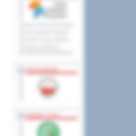
Program Ochrony Środowiska
Plan Gospodarki Odpadami
Program ochrony powietrza
Program współpracy z
organizacjami pozarządowymi
PRZYNALEŻNOŚĆ
NAGRODY, TYTUŁY