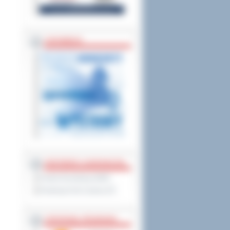
ZAPOWIEDZI
PARTNERZY ZAGRANICZNI
Powiat Sonneberg (GER)
Prowincja Forli Cesena (IT)
STRATEGIE, PROGRAMY