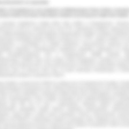
eruchomości na sprzedaż
ałki w Przygodzicach oraz budynek po Młodzieżowym Domu Kultury wystawi
zedaż Powiat Ostrowski. Warunkiem udziału w przetargu jest wpłacenie wadium
sprzedaż wystawione zostają także dwie działki w Przygodzicach. Pierws
ierzchni 0,1134 ha. położona przy ulicy P.T.R, utwardzonej asfaltem wyposażon
ć elektroenergetyczną, wodociągową, kanalizacyjną. Działka o kształcie podobny
ularnego prostokąta jednym bokiem przylega do ul. P.T.R., jednym bokiem do d
nętrznej, a pozostałymi do działek sąsiednich. Nieruchomość położona je
iedztwie zabudowy mieszkaniowej, kompleksu budynków należących do Zes
kół Ponadgimnazjalnych CKU w Przygodzicach, ARiMR, budynku Ba
łdzielczego, marketu Dino oraz Urzędu Gminy Przygodzice. Przetarg na tę dzi
ędzie się 29 stycznia 2015. Cena nieruchomości 70 000,00 zł. Warunkiem udziału 
acenie dnia 23 stycznia 2015 roku na konto Starostwa Powiatowego w Ostr
lkopolskim wadium w wysokości 5 000 zł.
ga działka o powierzchni 0,5000 ha znajduje się w Przygodzicach Działka o kszta
ypominającym nieregularny romb, którego dłuższy bok przylega do ulicy Wrocławsk
rótszy do ulicy Spokojnej. Uzbrojenie działki pełne (sieć wodociągowa, energetyc
owa, kanalizacyjna). Przez działkę przebiega linia elektroenergetyczna wysok
pięcia typu WN 110 kV wraz z usytuowanym stalowym słupem podporow
pośrednie sąsiedztwo działki stanowi zabudowa jednorodzinna, wielorodzi
ugowa, stacja paliw a także tereny uprawiane rolniczo. Nieruchomość wycen
tała na 60 000,00 zł. Warunkiem udziału w przetargu, który odbędzie się 29 styc
5 roku jest wpłacenie do dnia 23 stycznia 2015 wadium w wysokości 5 000 zł na k