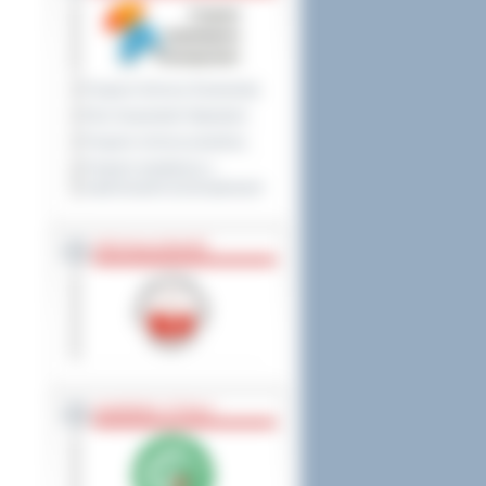
Program Ochrony Środowiska
Plan Gospodarki Odpadami
Program ochrony powietrza
Program współpracy z
organizacjami pozarządowymi
PRZYNALEŻNOŚĆ
NAGRODY, TYTUŁY