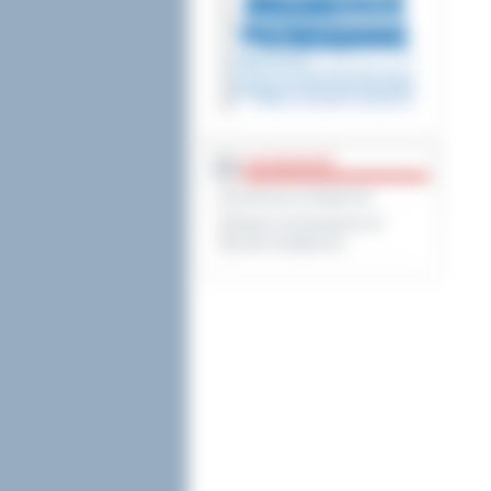
DOSTĘPNOŚĆ
Deklaracja dostępności
Wykaz koordynatorów do
spraw dostępności