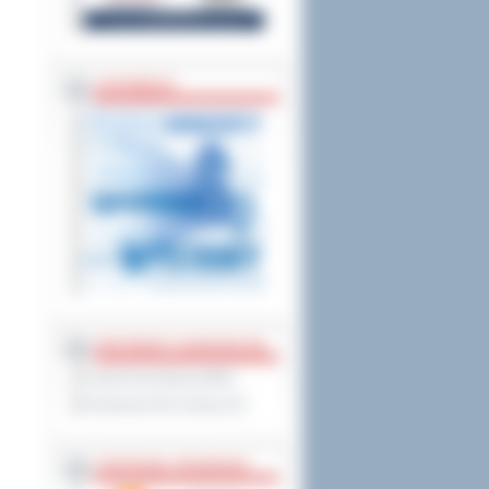
ZAPOWIEDZI
PARTNERZY ZAGRANICZNI
Powiat Sonneberg (GER)
Prowincja Forli Cesena (IT)
STRATEGIE, PROGRAMY