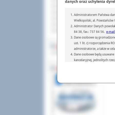
Sprzedaż nieruchomości
danych oraz uchylenia dyre
Komunikaty
Ogłoszenia i obwieszczenia
Administratorem Państwa dany
Oferty pracy
Wielkopolski, al. Powstańców W
Dla niesłyszących
Administrator Danych powołał
Pliki do pobrania
84 38, fax.: 737 84 56.
e-mail
Dane osobowe są gromadzone i 
ust. 1 lit. c) rozporządzenia
MULTIMEDIA
administratorze, a także w cel
Materiały filmowe
Dane osobowe będą usuwane w 
kancelaryjnej, jednolitych rze
przepisach prawa, regulującyc
BEZ KOLEJKI
Dane osobowe mogą być przek
informatyczne i aplikacje w 
(np.: organom administracji,
prawa.
Podanie danych osobowych je
Osoba, której dane są przetw
żądania od Administr
sprostowania, ogranic