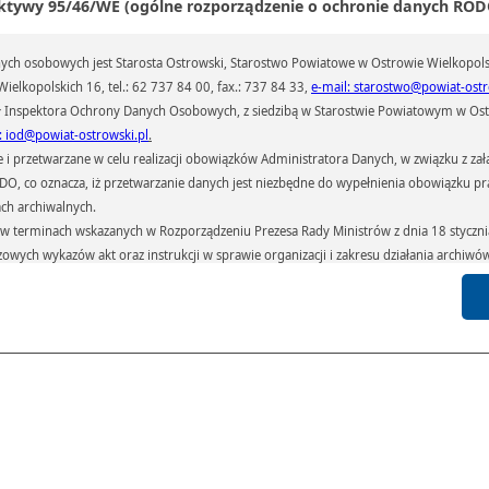
ktywy 95/46/WE (ogólne rozporządzenie o ochronie danych RODO
Galeria
Pliki
Linki
ch osobowych jest Starosta Ostrowski, Starostwo Powiatowe w Ostrowie Wielkopols
ielkopolskich 16, tel.: 62 737 84 00, fax.: 737 84 33,
e-mail: starostwo@powiat-ostr
 Inspektora Ochrony Danych Osobowych, z siedzibą w Starostwie Powiatowym w Ostr
: iod@powiat-ostrowski.pl
.
przetwarzane w celu realizacji obowiązków Administratora Danych, w związku z zała
 RODO, co oznacza, iż przetwarzanie danych jest niezbędne do wypełnienia obowiązku 
ach archiwalnych.
terminach wskazanych w Rozporządzeniu Prezesa Rady Ministrów z dnia 18 stycznia 
czowych wykazów akt oraz instrukcji w sprawie organizacji i zakresu działania archiw
h czas przetwarzania danych.
azywane podmiotom przetwarzającym je na zlecenie Administratora Danych (np.: 
których przetwarzane są dane osobowe), instytucjom uprawnionym do ich uzyskania 
 sądom,) oraz innym podmiotom w zakresie, w jakim są one uprawnione do ich otrzy
st obowiązkiem ustawowym i wynika z obowiązujących przepisów prawa.
arzane, w granicach określonych rozporządzeniem RODO, ma prawo do:
atora Danych dostępu do swoich danych osobowych,
zenia przetwarzania lub wniesienia sprzeciwu wobec przetwarzania danych, a także p