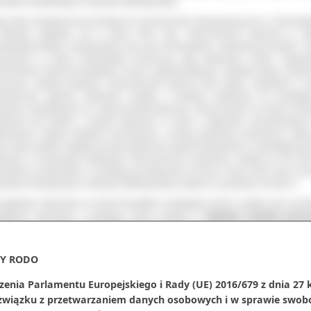
rostwa Powiatowego w Ostrowie Wielkopolskim.
gi ustny nieograniczony przetarg na nieruchomość zabudowaną przy ul. Gimnazja
strowie odbędzie się 6 marca 2015 roku. Nieruchomość położona w str
dmiejskiej Miasta, bezpośrednio przy ulicy Gimnazjalnej, utwardzonej brukiem. T
osażony w pełną infrastrukturę techniczną jaką dysponuje miasto. Sąsied
ruchomości stanowi konkatedra, liceum ogólnokształcące, siedziba banku, kamie
nszowe, obiekty handlowe. Nieruchomość stanowi teren płaski, oświetlony o d
ensywności gęstości zabudowy. Działka o kształcie podobnym do prostoką
ięciem kwadratowym na stację transformatorową. Nieruchomość od strony front
odzona jest płotem z przęseł stalowych w ramie z kątownika zamontowanyc
murówce, między słupkami murowanymi, z bramą wjazdową rozwieraną i furtk
nej części działki znajdują się dwa parterowe budynki gospodarcze, niepodpiwnicz
onane w technologii tradycyjnej. Nieruchomość wyceniona została na 870 000
unkiem uczestnictwa w przetargu jest wpłacenie do dnia 2 marca 2015 roku na k
rostwa Powiatowego w Ostrowie Wielkopolskim wadium w wysokości 45 000 zł.
zegółowe informacje na temat wszystkich przetargów można uzyskać pod num
atkowe informacje o przetargu można uzyskać w
Wydziale Geodezji Staro
iatowego w Ostrowie lub telefonicznie pod numerem (062) 737 84 53, (062) 73
Y RODO
ał(a):
Janusz Grzesiak
zenia Parlamentu Europejskiego i Rady (UE) 2016/679 z dnia 27 
iedzin:
271
 związku z przetwarzaniem danych osobowych i w sprawie swob