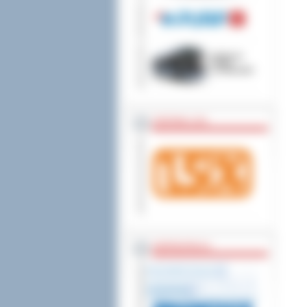
wniesienia skargi do
ZOSTAW 1,5%
WSPÓŁPRACA