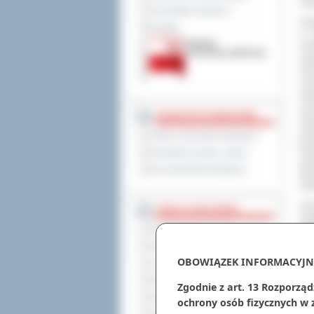
Sta
Jak załatwić sprawę ?
Dru
Kontakt
w O
śró
wyp
nie
czy
int
wyc
JEDNOSTKI POWIATOWE
ogr
pod
Szkoły i jednostki oświatowe
tyl
Powiatowe służby i straże
wyk
Inne jednostki powiatowe
War
Sta
Szc
TABLICA OGŁOSZEŃ
Dod
Zamówienia publiczne
Pow
55
.
Kwalifikacja wojskowa
OBOWIĄZEK INFORMACYJN
Leczenie w ramach NFZ
Rejestr zgłoszeń budowy
Dod
Zgodnie z art. 13 Rozporząd
Odw
Dyżury aptek
ochrony osób fizycznych w