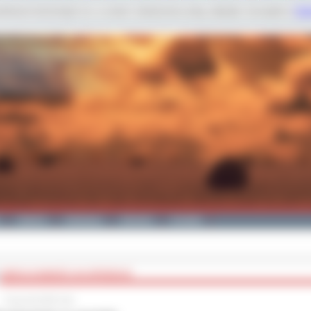
dobnych technologii m.in. w celach: świadczenia usług, statystyk. Szczegóły w
Poli
Galeria
Edukacja
Zdrowie
Kontakt
NIERUCHOMOŚCI NA SPRZEDAŻ
9 stycznia 2015 roku