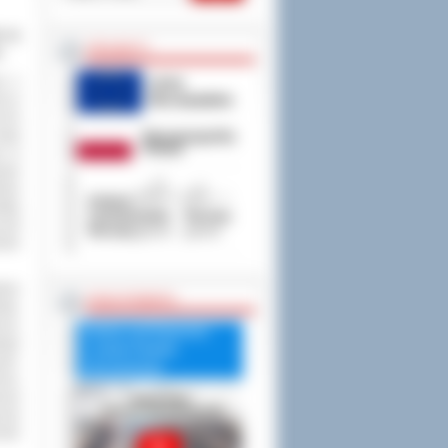
a na
PROJEKTY
.
za o
ej w
m do
rogi
st w
połu
nku
ałkę
jest
owie
łcie
RADA POWIATU
iej,
zna,
Debata nad Raportem
iego
o stanie Powiatu
ym.
Ostrowskiego
nna,
iona
znia
onto