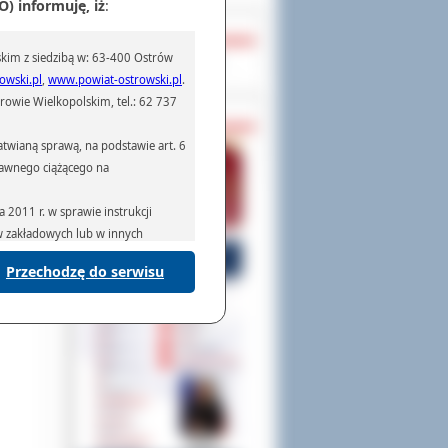
) informuję, iż
:
OCHRONA DANYCH
kim z siedzibą w: 63-400 Ostrów
Inspektor Ochrony Danych
owski.pl
,
www.powiat-ostrowski.pl
.
owie Wielkopolskim, tel.: 62 737
PASZPORTY
twianą sprawą, na podstawie art. 6
prawnego ciążącego na
2011 r. w sprawie instrukcji
ów zakładowych lub w innych
Przechodzę do serwisu
podmiotom serwisującym systemy
na podstawie obowiązującego prawa
mywania na podstawie przepisów
rzenoszenia danych,