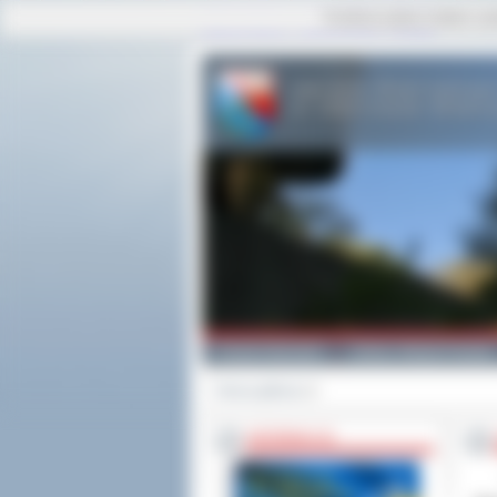
Ta strona używa cookies i po
strona główna
|
mapa serwisu
|
kontakt
Powiat Ostrowski
Gminy i Miasta Powiatu
Strona główna
>>
INFORMACJE