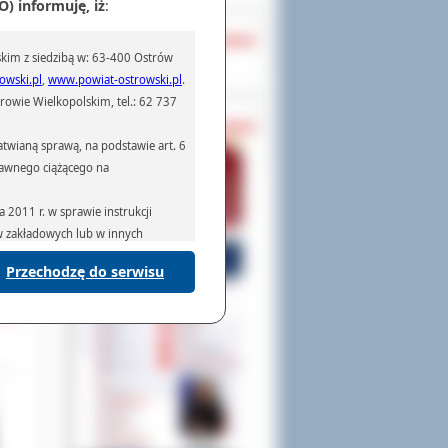
) informuję, iż
:
OCHRONA DANYCH
any.
kim z siedzibą w: 63-400 Ostrów
ym z
Inspektor Ochrony Danych
oraz
owski.pl
,
www.powiat-ostrowski.pl
.
owie Wielkopolskim, tel.: 62 737
PASZPORTY
.in.
woda
twianą sprawą, na podstawie art. 6
renu
prawnego ciążącego na
łużb
2011 r. w sprawie instrukcji
kowa
ów zakładowych lub w innych
 był
Przechodzę do serwisu
podmiotom serwisującym systemy
na podstawie obowiązującego prawa
mywania na podstawie przepisów
rzenoszenia danych,