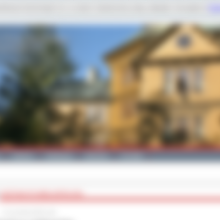
dobnych technologii m.in. w celach: świadczenia usług, statystyk. Szczegóły w
Poli
Galeria
Edukacja
Zdrowie
Kontakt
DOŻYNKI PO WIELKOPOLSKU
11 września 2015 roku