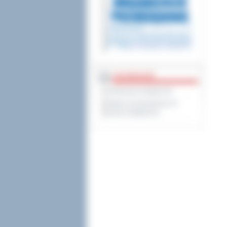
DOSTĘPNOŚĆ
Deklaracja dostępności
Wykaz koordynatorów do
spraw dostępności