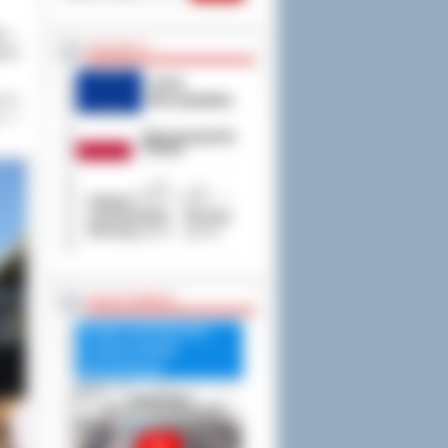
ko –
PROJEKTY
ęcie
ursu
eż z
RADA POWIATU
Debata nad Raportem
o stanie Powiatu
Ostrowskiego