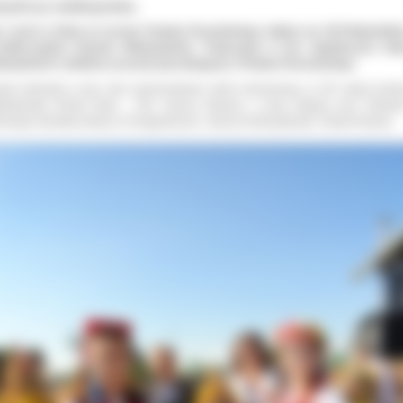
żynki po wielkopolsku
 razem w Buku na terenie Powiatu Poznańskiego odbyły się XVII Wojewódz
hidiecezjalne Dożynki Wielkopolskie. Tradycyjnie w tym największym świ
lkopolskich rolników uczestniczyła delegacja z Powiatu Ostrowskiego.
iat ostrowski w tym roku reprezentował rolnik nominowany w XIV edycji konk
elkopolski Rolnik Roku - Pan Janusz Kałużny z żoną Reginą oraz młodzi
nnego Ośrodka Kultury w Przygodzicach: Joanna Andrzejewska i Hubert Kopras.