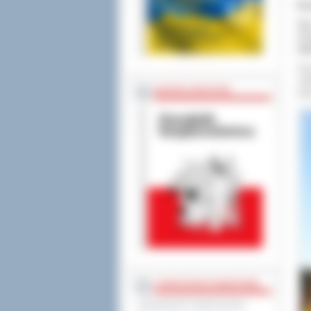
Do
Tym
Arc
wie
Pow
„Wi
BEZPIECZEŃSTWO
Gmi
STAROSTWO POWIATOWE
Regulamin Organizacyjny