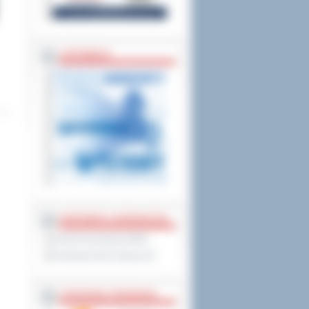
ZAPOWIEDZI
PARTNERZY ZAGRANICZNI
Powiat Sonneberg (GER)
Prowincja Forli Cesena (IT)
STRATEGIE, PROGRAMY