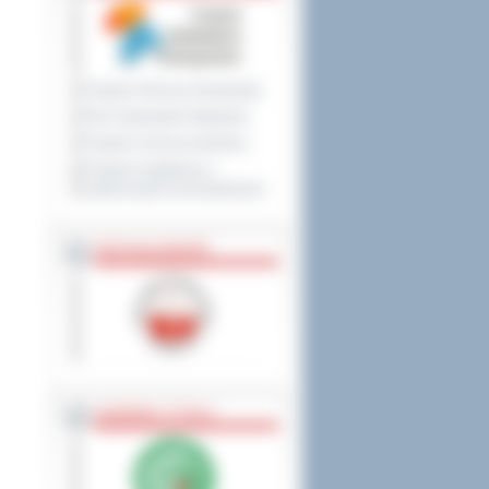
Program Ochrony Środowiska
Plan Gospodarki Odpadami
Program ochrony powietrza
Program współpracy z
organizacjami pozarządowymi
PRZYNALEŻNOŚĆ
NAGRODY, TYTUŁY