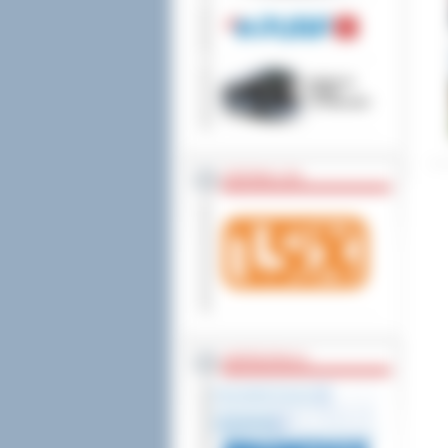
wniesienia skargi do
ZOSTAW 1,5%
WSPÓŁPRACA