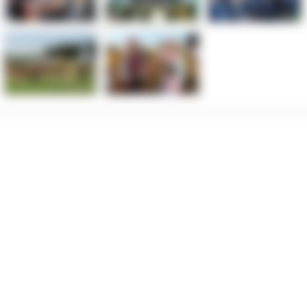
 organu nadzorczego – Prezesa Urzędu Ochrony Danych Osobowych.