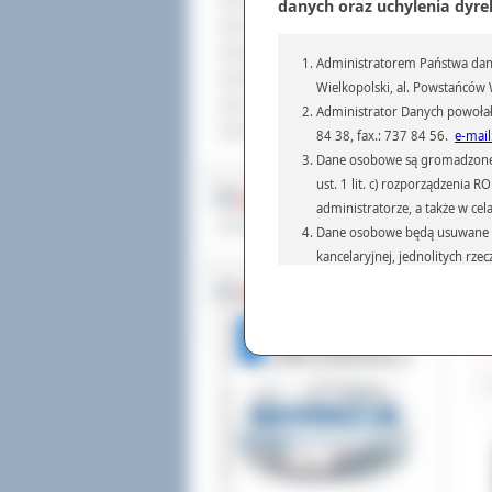
Sprzedaż nieruchomości
danych oraz uchylenia dyre
Poz
Komunikaty
Po 
Ogłoszenia i obwieszczenia
Administratorem Państwa dany
Nas
Oferty pracy
teg
Wielkopolski, al. Powstańców W
And
Dla niesłyszących
Administrator Danych powołał
Pliki do pobrania
W t
84 38, fax.: 737 84 56.
e-mail
Zof
Dane osobowe są gromadzone i 
Wie
ust. 1 lit. c) rozporządzenia
Wie
MULTIMEDIA
administratorze, a także w cel
mun
Materiały filmowe
Dane osobowe będą usuwane w 
W c
kancelaryjnej, jednolitych rze
„Ju
przepisach prawa, regulującyc
kon
BEZ KOLEJKI
Dane osobowe mogą być przek
Dod
informatyczne i aplikacje w 
Odw
(np.: organom administracji,
prawa.
Podanie danych osobowych je
Osoba, której dane są przetw
żądania od Administr
sprostowania, ogranic