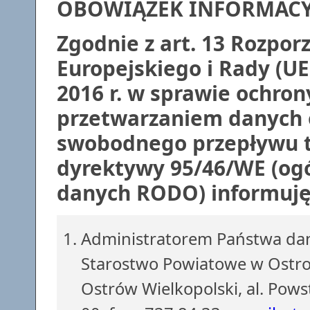
OBOWIĄZEK INFORMAC
Zgodnie z art. 13 Rozpo
Europejskiego i Rady (UE
2016 r. w sprawie ochron
przetwarzaniem danych 
swobodnego przepływu t
dyrektywy 95/46/WE (ogó
danych RODO) informuję,
Administratorem Państwa dan
Starostwo Powiatowe w Ostrow
Ostrów Wielkopolski, al. Pows