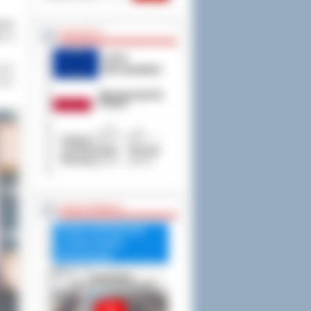
wie
PROJEKTY
go w
anik
rupa
RADA POWIATU
Debata nad Raportem
o stanie Powiatu
Ostrowskiego