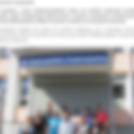
zesień stażystów
 wymiany i staży międzynarodowych nowy rok szkolny rozpoczęli ucznio
połu Szkół Transportowo–Elektrycznych Centrum Kształcenia Ustawiczne
rowie Wielkopolskim. Młodzi mechanicy szkolili się w brytyjskim Plymouth.
estnikami projektu jest grupa 20 uczniów, kształcąca się w zawodzie mech
ochodowy. Pierwsi uczniowie już kończą swoj pobyt w Wielkiej Brytanii. Druga g
edzie za kilka dni.