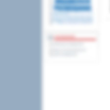
DOSTĘPNOŚĆ
Deklaracja dostępności
Wykaz koordynatorów do
spraw dostępności