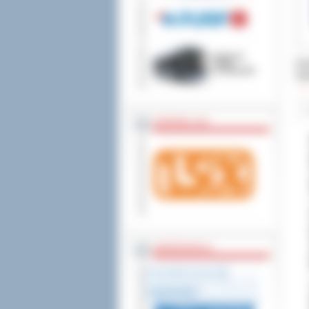
wniesienia skargi do
Dod
Odw
ZOSTAW 1,5%
WSPÓŁPRACA