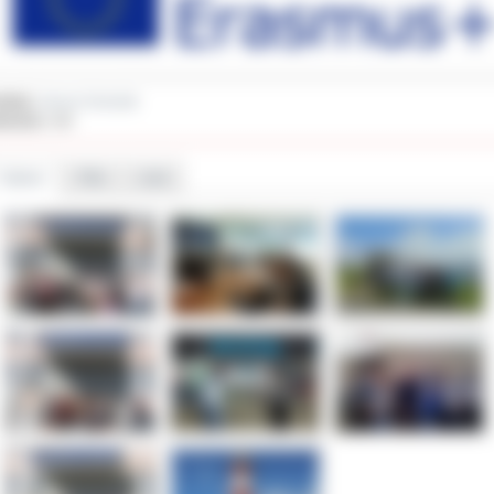
 organu nadzorczego – Prezesa Urzędu Ochrony Danych Osobowych.
ał(a):
Janusz Grzesiak
iedzin:
188
Galeria
Pliki
Linki