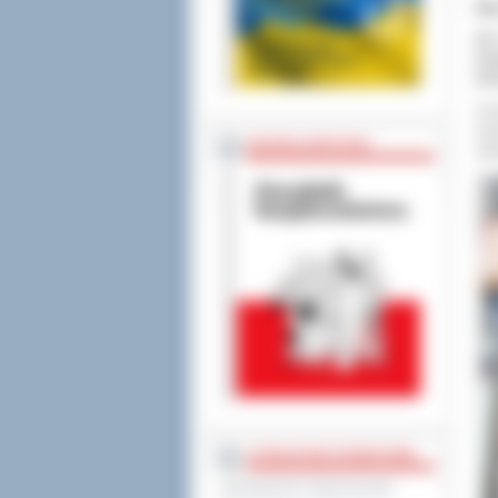
Wr
Od
Zes
Ost
Ucz
sam
BEZPIECZEŃSTWO
wyj
STAROSTWO POWIATOWE
Regulamin Organizacyjny