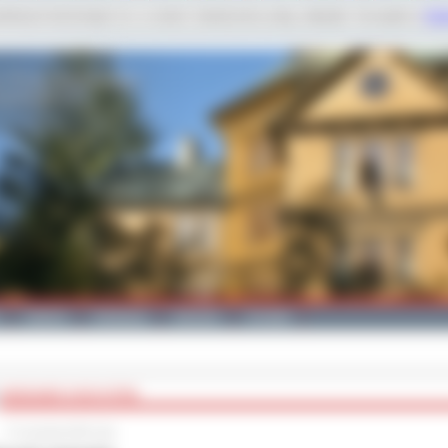
dobnych technologii m.in. w celach: świadczenia usług, statystyk. Szczegóły w
Poli
Galeria
Edukacja
Zdrowie
Kontakt
WRZESIEŃ STAŻYSTÓW
17 września 2015 roku