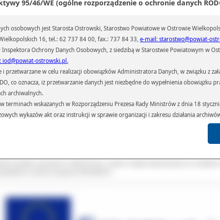
ktywy 95/46/WE (ogólne rozporządzenie o ochronie danych RODO
ch osobowych jest Starosta Ostrowski, Starostwo Powiatowe w Ostrowie Wielkopols
ielkopolskich 16, tel.: 62 737 84 00, fax.: 737 84 33,
e-mail: starostwo@powiat-ostr
 Inspektora Ochrony Danych Osobowych, z siedzibą w Starostwie Powiatowym w Ostr
: iod@powiat-ostrowski.pl
.
przetwarzane w celu realizacji obowiązków Administratora Danych, w związku z zała
 RODO, co oznacza, iż przetwarzanie danych jest niezbędne do wypełnienia obowiązku 
ach archiwalnych.
terminach wskazanych w Rozporządzeniu Prezesa Rady Ministrów z dnia 18 stycznia 
czowych wykazów akt oraz instrukcji w sprawie organizacji i zakresu działania archiw
 zaplanowany program stażu umożliwia nabycie nowej praktycznej wied
h czas przetwarzania danych.
wiadczeń zawodowych, które zwiększą atrakcyjność przyszłych absolwentów sz
azywane podmiotom przetwarzającym je na zlecenie Administratora Danych (np.: 
rynku pracy oraz poprawia kompetencje językowe i daje szansę ich praktycz
których przetwarzane są dane osobowe), instytucjom uprawnionym do ich uzyskania 
tosowania.
 sądom,) oraz innym podmiotom w zakresie, w jakim są one uprawnione do ich otrzy
tość projektu wyniosła 41 386,00 Euro. Całość została sfinansowana ze środków 
opejskiej w ramach programu ERASMUS+.
st obowiązkiem ustawowym i wynika z obowiązujących przepisów prawa.
arzane, w granicach określonych rozporządzeniem RODO, ma prawo do:
atora Danych dostępu do swoich danych osobowych,
zenia przetwarzania lub wniesienia sprzeciwu wobec przetwarzania danych, a także p