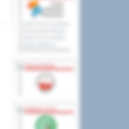
Program Ochrony Środowiska
Plan Gospodarki Odpadami
Program ochrony powietrza
Program współpracy z
organizacjami pozarządowymi
PRZYNALEŻNOŚĆ
NAGRODY, TYTUŁY