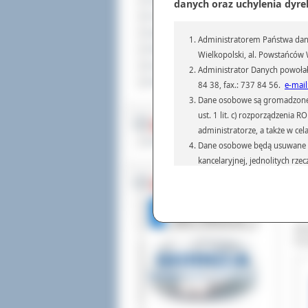
Sprzedaż nieruchomości
danych oraz uchylenia dyre
Komunikaty
Ogłoszenia i obwieszczenia
Administratorem Państwa dany
Oferty pracy
Wielkopolski, al. Powstańców W
Dla niesłyszących
Administrator Danych powołał
Pliki do pobrania
84 38, fax.: 737 84 56.
e-mail
Dane osobowe są gromadzone i 
ust. 1 lit. c) rozporządzenia
MULTIMEDIA
administratorze, a także w cel
Materiały filmowe
Dane osobowe będą usuwane w 
kancelaryjnej, jednolitych rze
Tak
przepisach prawa, regulującyc
BEZ KOLEJKI
doś
Dane osobowe mogą być przek
na 
informatyczne i aplikacje w 
zas
(np.: organom administracji,
War
prawa.
Eur
Podanie danych osobowych je
Osoba, której dane są przetw
żądania od Administr
sprostowania, ogranic