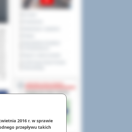
Na żywo
Posiedzenia
Interpelacje i zapytania
tały
ków.
Petycje
ówno
Obywatelska Inicjatywa
owe.
Uchwałodawcza
acy,
Raport o stanie powiatu
owym
ami
XXVIII Sesja Rady Powiatu
aniu
Ostrowskiego
nują
 ich
NIEODPŁATNA POMOC
kwietnia 2016 r. w sprawie
odnego przepływu takich