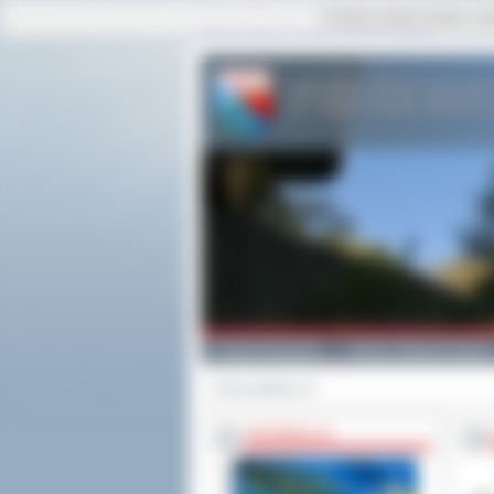
Ta strona używa cookies i po
strona główna
|
mapa serwisu
|
kontakt
Powiat Ostrowski
Gminy i Miasta Powiatu
Strona główna
>>
INFORMACJE