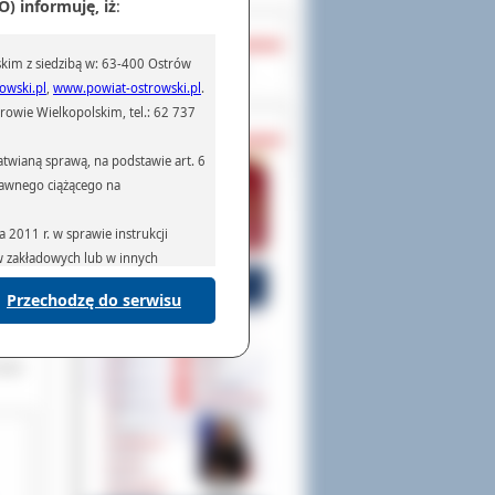
) informuję, iż
:
OCHRONA DANYCH
kim z siedzibą w: 63-400 Ostrów
Inspektor Ochrony Danych
owski.pl
,
www.powiat-ostrowski.pl
.
owie Wielkopolskim, tel.: 62 737
PASZPORTY
twianą sprawą, na podstawie art. 6
prawnego ciążącego na
2011 r. w sprawie instrukcji
ów zakładowych lub w innych
zy i
koły
Przechodzę do serwisu
podmiotom serwisującym systemy
nego
na podstawie obowiązującego prawa
mywania na podstawie przepisów
Unii
rzenoszenia danych,