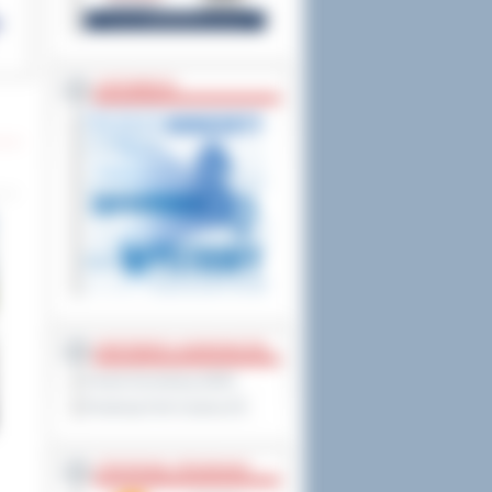
ZAPOWIEDZI
PARTNERZY ZAGRANICZNI
Powiat Sonneberg (GER)
Prowincja Forli Cesena (IT)
STRATEGIE, PROGRAMY