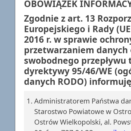
OBOWIĄZEK INFORMAC
Zgodnie z art. 13 Rozpo
Europejskiego i Rady (UE
2016 r. w sprawie ochron
przetwarzaniem danych 
swobodnego przepływu t
dyrektywy 95/46/WE (ogó
danych RODO) informuję,
Administratorem Państwa dan
Starostwo Powiatowe w Ostrow
Ostrów Wielkopolski, al. Pows