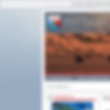
Ta strona używa cookies i po
strona główna
|
mapa serwisu
|
kontakt
Powiat Ostrowski
Gminy i Miasta Powiatu
Strona główna
>>
INFORMACJE