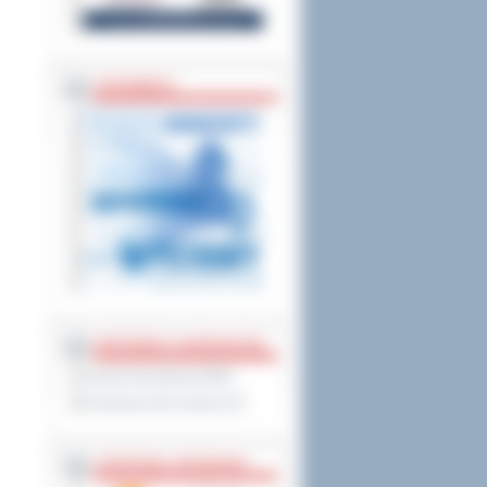
ZAPOWIEDZI
PARTNERZY ZAGRANICZNI
Powiat Sonneberg (GER)
Prowincja Forli Cesena (IT)
STRATEGIE, PROGRAMY