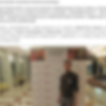
rszawska wystawa Godziszewskiego
ub Godziszewski, nauczyciel plastyki w Młodzieżowym Domu Kultury w Ostr
lkopolskim, po raz drugi uczestniczy w wystawie „Jasiński&Friends IV – Okn
ukę”. Ekspozycja prezentuje prace siedemnaściorga artystów z całego kraju i 
nna do końca października.
tawa „Jasinski&friends” została otwarta po raz czwarty w
Galerii Przy Teatrze
, 
siedzibę w
Teatrze Narodowym w Warszawie
. Ekspozycja to doskonała okazj
nania ciekawych osobowości artystycznych i podejrzenia, co nowego dzieje si
u polskiej sztuki.