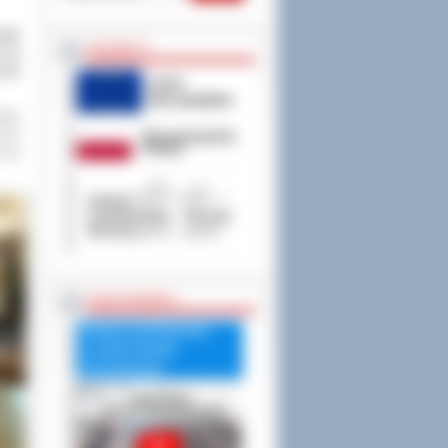
owie
PROJEKTY
o na
jest
która
a do
ę na
RADA POWIATU
Debata nad Raportem
o stanie Powiatu
Ostrowskiego