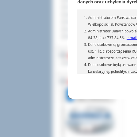
Sprzedaż nieruchomości
danych oraz uchylenia dyre
Komunikaty
Ogłoszenia i obwieszczenia
Administratorem Państwa dany
Oferty pracy
Wielkopolski, al. Powstańców W
Dla niesłyszących
Administrator Danych powołał
Pliki do pobrania
84 38, fax.: 737 84 56.
e-mail
Dane osobowe są gromadzone i 
ust. 1 lit. c) rozporządzenia
MULTIMEDIA
administratorze, a także w cel
Materiały filmowe
Dane osobowe będą usuwane w 
kancelaryjnej, jednolitych rze
przepisach prawa, regulującyc
BEZ KOLEJKI
Dane osobowe mogą być przek
informatyczne i aplikacje w 
(np.: organom administracji,
prawa.
Podanie danych osobowych je
Osoba, której dane są przetw
żądania od Administr
sprostowania, ogranic