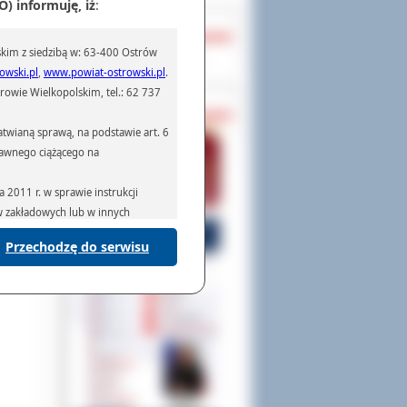
) informuję, iż
:
OCHRONA DANYCH
kim z siedzibą w: 63-400 Ostrów
Inspektor Ochrony Danych
owski.pl
,
www.powiat-ostrowski.pl
.
owie Wielkopolskim, tel.: 62 737
PASZPORTY
twianą sprawą, na podstawie art. 6
prawnego ciążącego na
2011 r. w sprawie instrukcji
ów zakładowych lub w innych
Przechodzę do serwisu
podmiotom serwisującym systemy
na podstawie obowiązującego prawa
mywania na podstawie przepisów
rzenoszenia danych,