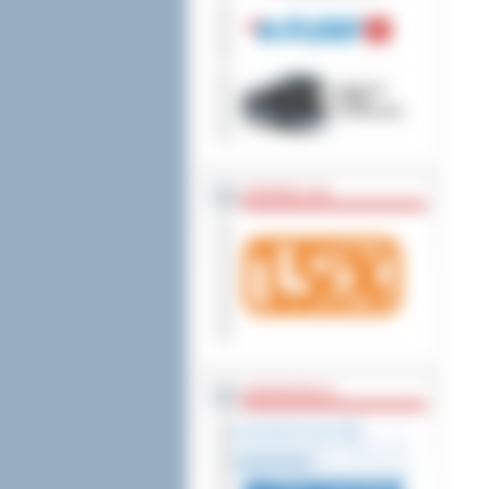
wniesienia skargi do
ZOSTAW 1,5%
WSPÓŁPRACA