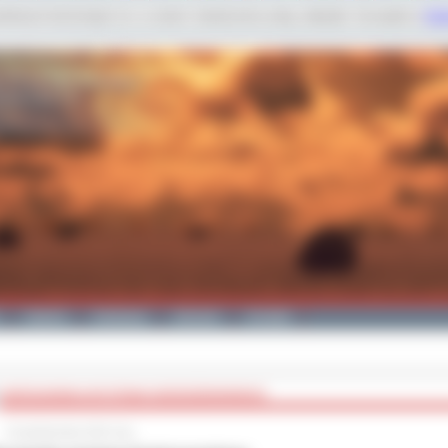
dobnych technologii m.in. w celach: świadczenia usług, statystyk. Szczegóły w
Poli
Galeria
Edukacja
Zdrowie
Kontakt
WARSZAWSKA WYSTAWA GODZISZEWSKIEGO
15 października 2015 roku