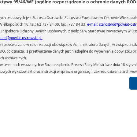
ktywy 95/46/WE (ogólne rozporządzenie o ochronie danych RODO
ch osobowych jest Starosta Ostrowski, Starostwo Powiatowe w Ostrowie Wielkopols
ielkopolskich 16, tel.: 62 737 84 00, fax.: 737 84 33,
e-mail: starostwo@powiat-ostr
 Inspektora Ochrony Danych Osobowych, z siedzibą w Starostwie Powiatowym w Ostr
: iod@powiat-ostrowski.pl
.
przetwarzane w celu realizacji obowiązków Administratora Danych, w związku z zała
 RODO, co oznacza, iż przetwarzanie danych jest niezbędne do wypełnienia obowiązku 
ach archiwalnych.
terminach wskazanych w Rozporządzeniu Prezesa Rady Ministrów z dnia 18 stycznia 
czowych wykazów akt oraz instrukcji w sprawie organizacji i zakresu działania archiw
h czas przetwarzania danych.
azywane podmiotom przetwarzającym je na zlecenie Administratora Danych (np.: 
których przetwarzane są dane osobowe), instytucjom uprawnionym do ich uzyskania 
 sądom,) oraz innym podmiotom w zakresie, w jakim są one uprawnione do ich otrzy
st obowiązkiem ustawowym i wynika z obowiązujących przepisów prawa.
arzane, w granicach określonych rozporządzeniem RODO, ma prawo do:
atora Danych dostępu do swoich danych osobowych,
zenia przetwarzania lub wniesienia sprzeciwu wobec przetwarzania danych, a także p