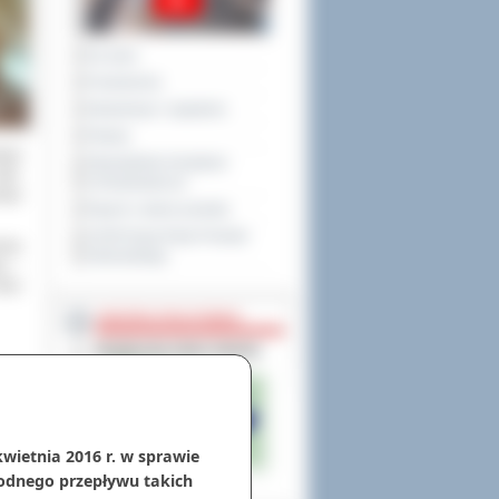
Na żywo
Posiedzenia
Interpelacje i zapytania
Petycje
łego
Obywatelska Inicjatywa
yle.
Uchwałodawcza
wego
Raport o stanie powiatu
XXVIII Sesja Rady Powiatu
odze
Ostrowskiego
na –
Okno
NIEODPŁATNA POMOC
kwietnia 2016 r. w sprawie
odnego przepływu takich