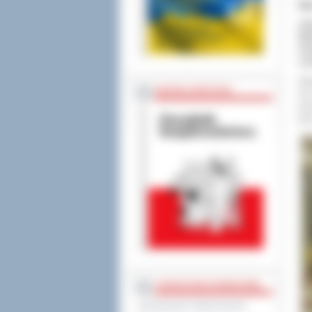
Wa
Jak
Wie
Szt
czy
Wys
BEZPIECZEŃSTWO
ma 
poz
pol
STAROSTWO POWIATOWE
Regulamin Organizacyjny