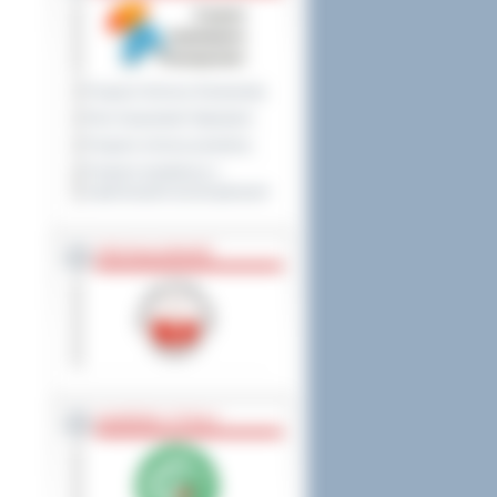
Program Ochrony Środowiska
Plan Gospodarki Odpadami
Program ochrony powietrza
Program współpracy z
organizacjami pozarządowymi
PRZYNALEŻNOŚĆ
NAGRODY, TYTUŁY