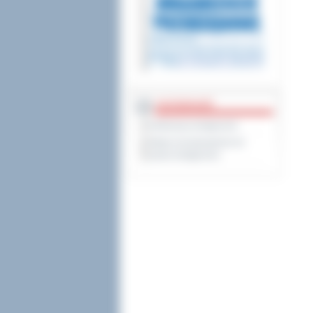
DOSTĘPNOŚĆ
Deklaracja dostępności
Wykaz koordynatorów do
spraw dostępności