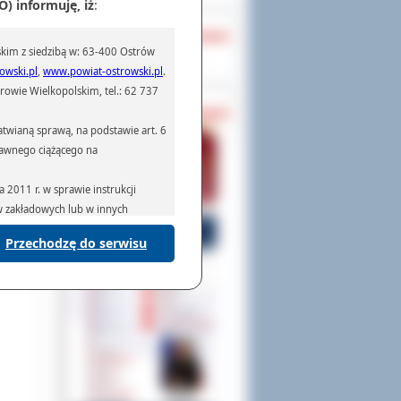
) informuję, iż
:
OCHRONA DANYCH
kim z siedzibą w: 63-400 Ostrów
Inspektor Ochrony Danych
owski.pl
,
www.powiat-ostrowski.pl
.
owie Wielkopolskim, tel.: 62 737
PASZPORTY
twianą sprawą, na podstawie art. 6
prawnego ciążącego na
2011 r. w sprawie instrukcji
ów zakładowych lub w innych
Przechodzę do serwisu
podmiotom serwisującym systemy
na podstawie obowiązującego prawa
mywania na podstawie przepisów
rzenoszenia danych,