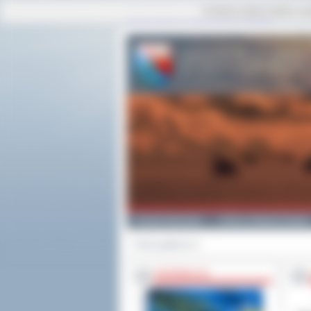
Ta strona używa cookies i po
strona główna
|
mapa serwisu
|
kontakt
Powiat Ostrowski
Gminy i Miasta Powiatu
Strona główna
>>
INFORMACJE