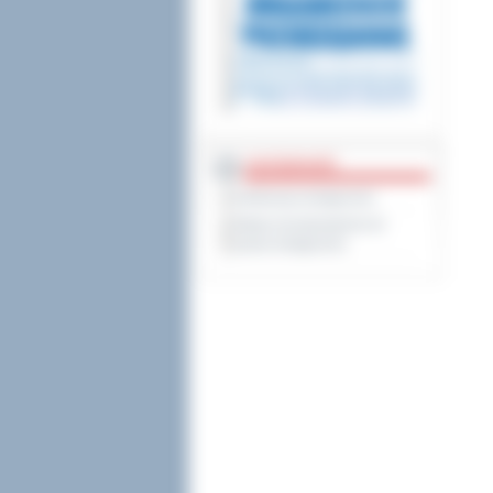
DOSTĘPNOŚĆ
Deklaracja dostępności
Wykaz koordynatorów do
spraw dostępności