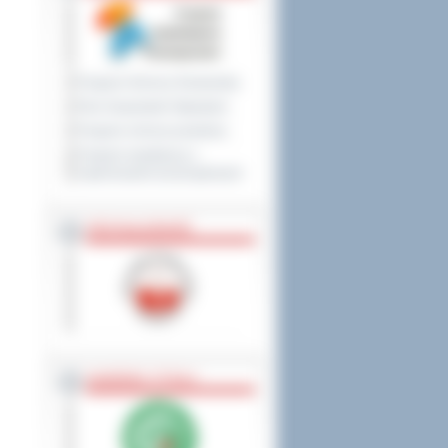
Program Ochrony Środowiska
Plan Gospodarki Odpadami
Program ochrony powietrza
Program współpracy z
organizacjami pozarządowymi
PRZYNALEŻNOŚĆ
NAGRODY, TYTUŁY