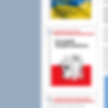
Us
Szó
Ost
az
nie
Cel
BEZPIECZEŃSTWO
koo
Gmi
Sie
Zak
pro
ter
azb
wys
zaw
STAROSTWO POWIATOWE
Regulamin Organizacyjny