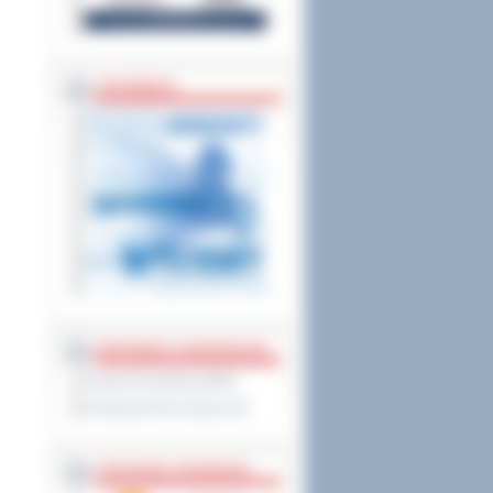
ZAPOWIEDZI
PARTNERZY ZAGRANICZNI
Powiat Sonneberg (GER)
Prowincja Forli Cesena (IT)
STRATEGIE, PROGRAMY