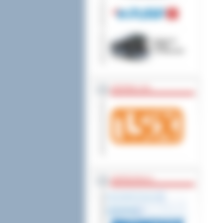
wniesienia skargi do
ZOSTAW 1,5%
WSPÓŁPRACA