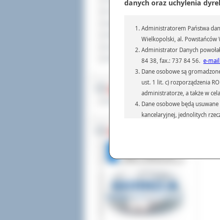
Sprzedaż nieruchomości
danych oraz uchylenia dyre
Dod
Komunikaty
Odw
Ogłoszenia i obwieszczenia
Administratorem Państwa dany
Oferty pracy
Wielkopolski, al. Powstańców W
Dla niesłyszących
Administrator Danych powołał
Pliki do pobrania
84 38, fax.: 737 84 56.
e-mail
Dane osobowe są gromadzone i 
ust. 1 lit. c) rozporządzenia
MULTIMEDIA
administratorze, a także w cel
Materiały filmowe
Dane osobowe będą usuwane w 
kancelaryjnej, jednolitych rze
przepisach prawa, regulującyc
BEZ KOLEJKI
Dane osobowe mogą być przek
informatyczne i aplikacje w 
(np.: organom administracji,
prawa.
Podanie danych osobowych je
Osoba, której dane są przetw
żądania od Administr
sprostowania, ogranic