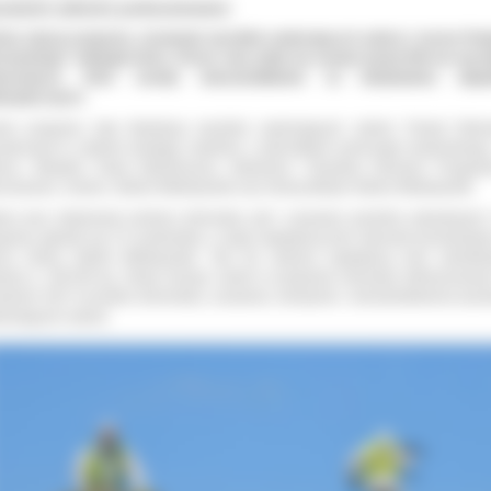
uwanie azbestu podsumowane
sta edycja programu „Usuwanie wyrobów zawierających azbest z terenu Pow
rowskiego” dobiegła końca. W tym roku udało się usunąć ponad 600 ton wyr
bestowych, które zostały unieszkodliwione na składowisku odpa
bezpiecznych.
em programu była likwidacja wyrobów zawierających azbest. Powiat Ostro
rdynował to zadanie działając wspólnie z jednostkami samorządu terytorialnego, 
ną i Miastem: Nowe Skalmierzyce, Odolanów i Raszków, Gminami: Przygodz
roszewice, Sośnie, Ostrów Wielkopolski oraz Gminą Miasto Ostrów Wielkopolski.
res prac obejmował zarówno demontaż, jaki i usuwanie wyrobów azbestowych
gramu zgłosiło się 271 podmiotów, z czego największą ilość stanowili wnioskodaw
enu Gminy Ostrów Wielkopolski. Tam też zebrano największą ilość szkodli
estu tj. 160.504 kg. Osoby biorące udział w programie otrzymały dofinansowan
okości 100 % kosztów demontażu, usuwania, transportu i unieszkodliwienia wyr
ierających azbest.