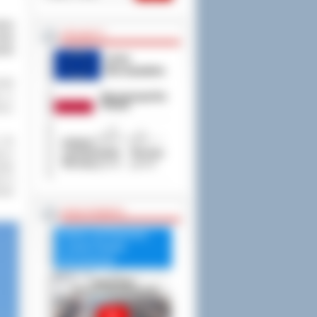
iatu
PROJEKTY
obów
dów
wski
t.j.
ice,
. Do
cy z
wego
ie w
obów
RADA POWIATU
Debata nad Raportem
o stanie Powiatu
Ostrowskiego