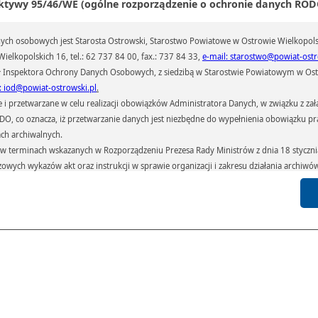
ktywy 95/46/WE (ogólne rozporządzenie o ochronie danych RODO
ał(a):
Biuro Promocji
iedzin:
148
ch osobowych jest Starosta Ostrowski, Starostwo Powiatowe w Ostrowie Wielkopols
ielkopolskich 16, tel.: 62 737 84 00, fax.: 737 84 33,
e-mail: starostwo@powiat-ostr
Galeria
Pliki
Linki
 Inspektora Ochrony Danych Osobowych, z siedzibą w Starostwie Powiatowym w Ostr
: iod@powiat-ostrowski.pl
.
przetwarzane w celu realizacji obowiązków Administratora Danych, w związku z zała
 RODO, co oznacza, iż przetwarzanie danych jest niezbędne do wypełnienia obowiązku 
ach archiwalnych.
terminach wskazanych w Rozporządzeniu Prezesa Rady Ministrów z dnia 18 stycznia 
czowych wykazów akt oraz instrukcji w sprawie organizacji i zakresu działania archiw
h czas przetwarzania danych.
azywane podmiotom przetwarzającym je na zlecenie Administratora Danych (np.: 
których przetwarzane są dane osobowe), instytucjom uprawnionym do ich uzyskania 
 sądom,) oraz innym podmiotom w zakresie, w jakim są one uprawnione do ich otrzy
st obowiązkiem ustawowym i wynika z obowiązujących przepisów prawa.
arzane, w granicach określonych rozporządzeniem RODO, ma prawo do:
atora Danych dostępu do swoich danych osobowych,
zenia przetwarzania lub wniesienia sprzeciwu wobec przetwarzania danych, a także p