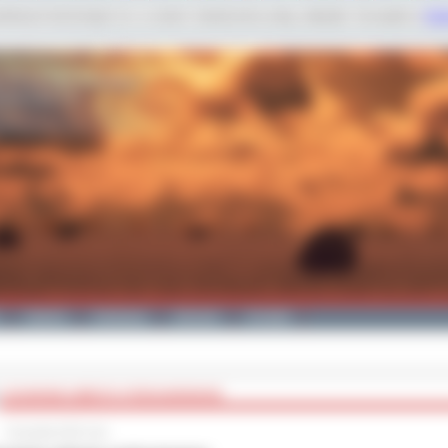
dobnych technologii m.in. w celach: świadczenia usług, statystyk. Szczegóły w
Poli
Galeria
Edukacja
Zdrowie
Kontakt
USUWANIE AZBESTU PODSUMOWANE
16 grudnia 2015 roku