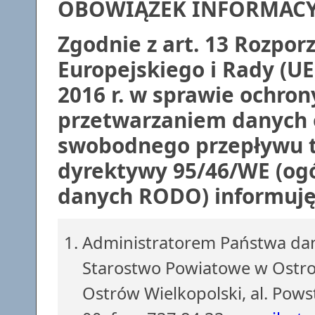
OBOWIĄZEK INFORMAC
Zgodnie z art. 13 Rozpo
Europejskiego i Rady (UE
2016 r. w sprawie ochron
przetwarzaniem danych 
swobodnego przepływu t
dyrektywy 95/46/WE (ogó
danych RODO) informuję,
Administratorem Państwa dan
Starostwo Powiatowe w Ostrow
Ostrów Wielkopolski, al. Pows