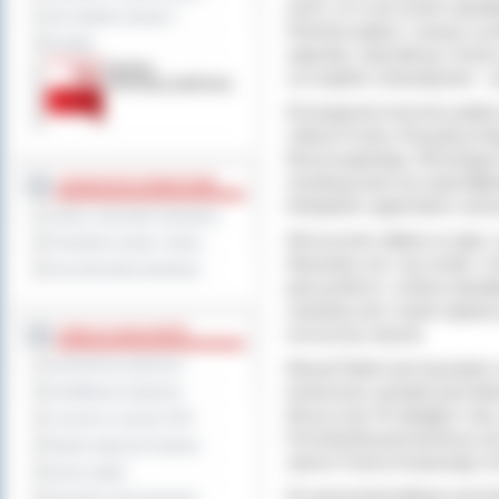
ziemi, że w tej szkole stawi
Jak załatwić sprawę ?
Państwa aplauz i owacje są 
Kontakt
nagrodą i satysfakcją. Gramy
szczególne zobowiązanie
– p
W programie koncertu public
Juliusa Fucika, Rosyjską G
Musssorgskiego, Rimskiego 
rewelacją wieczoru była Błęk
JEDNOSTKI POWIATOWE
fortepianie zagrał także ostr
Szkoły i jednostki oświatowe
Wzruszenie odbiera mi głos, t
Powiatowe służby i straże
Wywodzę się z tej szkoły i m
Inne jednostki powiatowe
pani profesor, u której stawia
zawdzięczam chyba najwięcej.
wzruszony artysta.
TABLICA OGŁOSZEŃ
Zamówienia publiczne
Maciej Pabich jest laureate
konkursów, posiada tytuł dok
Kwalifikacja wojskowa
Muzycznej. W ubiegłym roku z
Leczenie w ramach NFZ
Poznańskiej pod dyrekcja J
Rejestr zgłoszeń budowy
utworu Franza Ksawerego Sch
Dyżury aptek
W swej ponad półwiecznej his