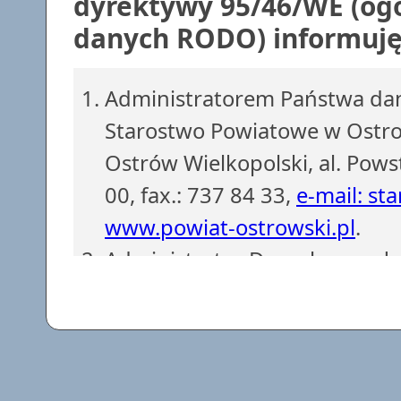
dyrektywy 95/46/WE (ogó
danych RODO) informuję,
Administratorem Państwa dan
Starostwo Powiatowe w Ostrow
Ostrów Wielkopolski, al. Pows
00, fax.: 737 84 33,
e-mail: st
www.powiat-ostrowski.pl
.
Administrator Danych powoł
z siedzibą w Starostwie Powi
737 84 38, fax.: 737 84 56.
e-
Dane osobowe są gromadzone i
obowiązków Administratora D