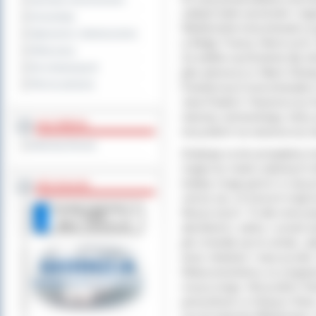
Sprzedaż nieruchomości
zdobyli wiele wyróżnień i n
Komunikaty
Wielokrotnie koncertowali za
Ogłoszenia i obwieszczenia
w Belgii, Francji, Niemczech, 
Oferty pracy
Za wielkie wyróżnienie dla o
Dla niesłyszących
jako pierwsza w Siłach Zbroj
Pliki do pobrania
Powietrznych koncertowała w
Jana Pawła II. Noworoczny K
starosty ostrowskiego, któr
MULTIMEDIA
wszystkich na noworoczny to
Materiały filmowe
Dziękuję za ten przepiękny k
magiczny świat cudownych d
kolejny mogę gościć w naszy
BEZ KOLEJKI
cieszę się, że koncert mógł 
Muzycznych. To dla mnie pra
absolwenci, wielcy i uznani 
jak zmieniła się ta szkoła, i 
teraz młodzież i nauczyciele
Matuszewskiemu za zorganiz
muzycznego. Wszystkim Pań
pomyślności w Nowym Roku i