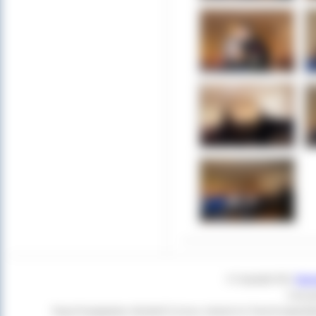
© Copyright 2011
Star
Czas g
Twoja Przeglądarka:
Mozilla/5.0 (Linux; Android 14; Pixel 8) Apple