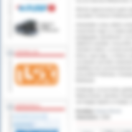
życzył starosta Włodzimierz
Wśród zaproszonych gości by
wizytator Centrum Edukacji A
Zwiedziłam nowy obiekt szkoł
wrażeniem tego co zobaczyłam
pedagogów, dyrektorów i ucz
władzom powiatu i wszystkim,
Szkoła to także, a może przed
ZOSTAW 1,5%
którzy nauczają, i ci którzy 
ma bardzo wysokie notowania
dydaktyczne są komentowane 
wszystkich Państwa. Gratulu
Bednarek.
Dziękując za życzenia, gratu
Matuszewski, dyrektor Zesp
rok bogaty będzie w kolejne
WSPÓŁPRACA
Dodał(a):
Beata Klimek
Odwiedzin:
1548