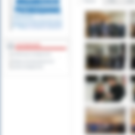
Galeria
Pliki
Linki
DOSTĘPNOŚĆ
Deklaracja dostępności
Wykaz koordynatorów do
spraw dostępności