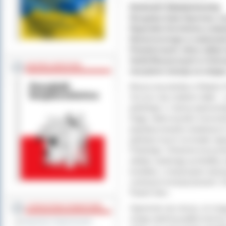
Koncert Noworoczny
Rosyjska Gala Operowa, mu
Rapsodia Gershwina znalaz
Noworocznego w wykonaniu 
Powietrznych, który odbył 
Szkół Muzycznych w Ostro
BEZPIECZEŃSTWO
muzykom owację na stojąc
Muzyczną służbę w Wojsku Po
Szczyci się znakiem biało –
polskiego i z dumą reprezentu
Dając nieliczną ilość koncert
popularyzowaniu światowyc
patriotycznych na trwałe z
Polskiego. Orkiestra korzystn
układy zawierają symbolikę r
kontakty z instytucjami artys
cenionymi kompozytorami. Od
Paweł Joks.
STAROSTWO POWIATOWE
Ogromnie się cieszę, że mog
swoją rodzimą publicznością
Regulamin Organizacyjny