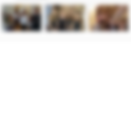
 organu nadzorczego – Prezesa Urzędu Ochrony Danych Osobowych.