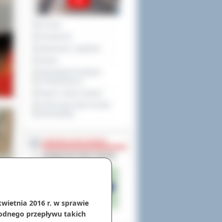
Na żywo
Posiedzenia
Interpelacje i zapytania
Petycje
Obywatelska Inicjatywa
Uchwałodawcza
Raport o stanie powiatu
XXVIII Sesja Rady Powiatu
Ostrowskiego
NIEODPŁATNA POMOC
kwietnia 2016 r. w sprawie
odnego przepływu takich