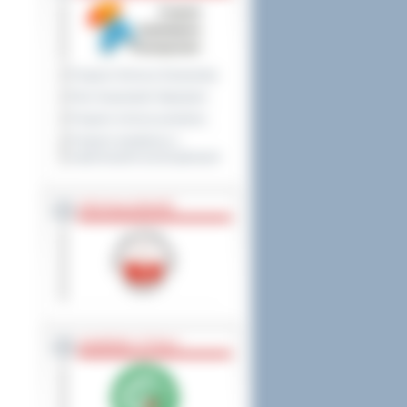
Program Ochrony Środowiska
Plan Gospodarki Odpadami
Program ochrony powietrza
Program współpracy z
organizacjami pozarządowymi
PRZYNALEŻNOŚĆ
NAGRODY, TYTUŁY