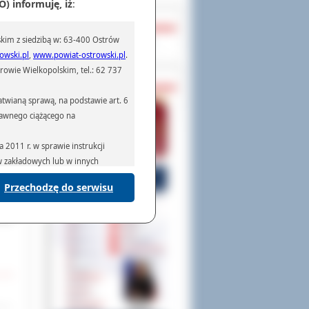
) informuję, iż
:
OCHRONA DANYCH
kim z siedzibą w: 63-400 Ostrów
Inspektor Ochrony Danych
owski.pl
,
www.powiat-ostrowski.pl
.
owie Wielkopolskim, tel.: 62 737
PASZPORTY
twianą sprawą, na podstawie art. 6
owie
prawnego ciążącego na
wały
akło
2011 r. w sprawie instrukcji
enek
mina
ów zakładowych lub w innych
pod
akże
Przechodzę do serwisu
podmiotom serwisującym systemy
na podstawie obowiązującego prawa
owie
mywania na podstawie przepisów
rzenoszenia danych,