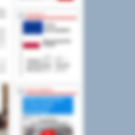
wym
PROJEKTY
enie
dent
ski,
aria
m p.
 1 w
zący
enia
RADA POWIATU
Debata nad Raportem
o stanie Powiatu
Ostrowskiego