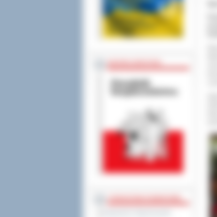
Sp
Po
prz
Rod
Wsz
Mia
BEZPIECZEŃSTWO
ora
Kac
Les
Zap
Ost
Rad
Inż
STAROSTWO POWIATOWE
Regulamin Organizacyjny