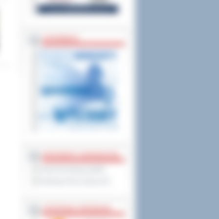
ZAPOWIEDZI
PARTNERZY ZAGRANICZNI
Powiat Sonneberg (GER)
Prowincja Forli Cesena (IT)
STRATEGIE, PROGRAMY