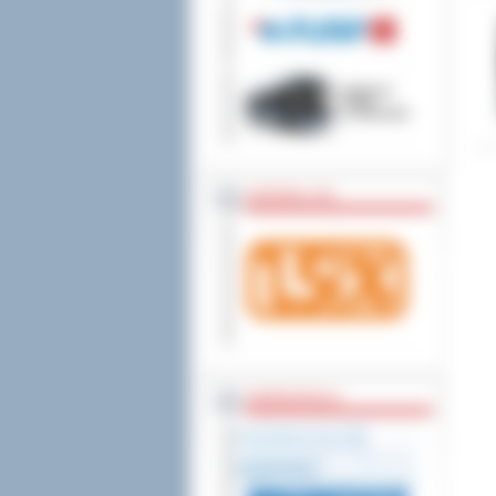
wniesienia skargi do
ZOSTAW 1,5%
WSPÓŁPRACA