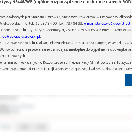
ktywy 95/46/WE (ogólne rozporządzenie o ochronie danych RODO
ch osobowych jest Starosta Ostrowski, Starostwo Powiatowe w Ostrowie Wielkopols
ielkopolskich 16, tel.: 62 737 84 00, fax.: 737 84 33,
e-mail: starostwo@powiat-ostr
 Inspektora Ochrony Danych Osobowych, z siedzibą w Starostwie Powiatowym w Ostr
: iod@powiat-ostrowski.pl
.
przetwarzane w celu realizacji obowiązków Administratora Danych, w związku z zała
cjalnie z tej okazji dzieci uczęszczające do Przedszkola nr 1 w Ostr
 RODO, co oznacza, iż przetwarzanie danych jest niezbędne do wypełnienia obowiązku 
lkopolskim pod kierunkiem nauczycielki p. Karoliny Szmajdzińskiej przygoto
ach archiwalnych.
ktakl artystyczny, w którym przybliżono historię Narodzenia Chrystusa. Nie zabr
terminach wskazanych w Rozporządzeniu Prezesa Rady Ministrów z dnia 18 stycznia 
nież Świętego Mikołaja. W czasie wigilii odbył się koncert kolęd i pios
onarodzeniowych, przygotowany przez uczennice Zespołu Szkół w Dębnicy (g
czowych wykazów akt oraz instrukcji w sprawie organizacji i zakresu działania archiw
zygodzice). Malwina Wieczorek, Nikola Zembold oraz Angelika Wczesna 
h czas przetwarzania danych.
runkiem nauczycielki p. Krystyny Buszy przypomniały tradycyjne polskie kolędy, a t
azywane podmiotom przetwarzającym je na zlecenie Administratora Danych (np.: 
ory związane z Bożym Narodzeniem a pochodzące z różnych stron świata.
których przetwarzane są dane osobowe), instytucjom uprawnionym do ich uzyskania 
tkanie miało miejsce 10 grudnia 2016 roku w Hotelu Villa Royal w Ostr
 sądom,) oraz innym podmiotom w zakresie, w jakim są one uprawnione do ich otrzy
lkopolskim.
ał(a):
Biuro Promocji
st obowiązkiem ustawowym i wynika z obowiązujących przepisów prawa.
iedzin:
591
arzane, w granicach określonych rozporządzeniem RODO, ma prawo do:
atora Danych dostępu do swoich danych osobowych,
Galeria
Pliki
Linki
zenia przetwarzania lub wniesienia sprzeciwu wobec przetwarzania danych, a także p