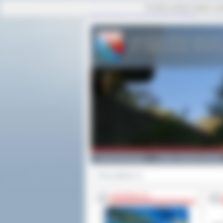
Ta strona używa cookies i po
strona główna
|
mapa serwisu
|
kontakt
Powiat Ostrowski
Gminy i Miasta Powiatu
Strona główna
>>
INFORMACJE