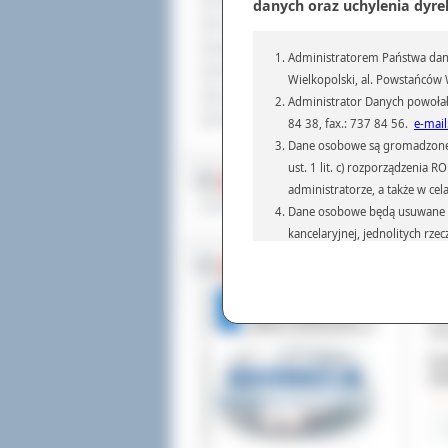
Sprzedaż nieruchomości
danych oraz uchylenia dyre
Komunikaty
Ogłoszenia i obwieszczenia
Administratorem Państwa dany
Oferty pracy
Wielkopolski, al. Powstańców W
Dla niesłyszących
Administrator Danych powołał
Pliki do pobrania
84 38, fax.: 737 84 56.
e-mail
Dane osobowe są gromadzone i 
Spe
ust. 1 lit. c) rozporządzenia
MULTIMEDIA
Wie
administratorze, a także w cel
spe
Materiały filmowe
Dane osobowe będą usuwane w 
rów
Boż
kancelaryjnej, jednolitych rze
Pr
przepisach prawa, regulującyc
BEZ KOLEJKI
kie
Dane osobowe mogą być przek
utw
informatyczne i aplikacje w 
Spo
(np.: organom administracji,
Wie
prawa.
Dod
Podanie danych osobowych je
Odw
Osoba, której dane są przetw
żądania od Administr
sprostowania, ogranic