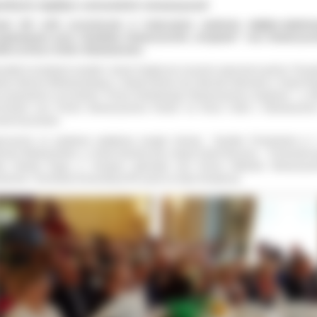
otkanie wigilijne ostrowskich stowarzyszeń
nad 100 osób uczestniczyło w tradycyjnym spotkaniu wigilijno-opłatko
ygotowanym przez Osiedlowe Stowarzyszenie „Krępianie’” oraz Stowarzysz
zin na Rzecz Osób z Niedosłuchem.
ystkich przybyłych powitali i złożyli świąteczne życzenia zaproszeni goście: Prezy
sta Ostrowa Wielkopolskiego p. Beata Klimek oraz Starosta Ostrowski p. Paweł Raj
z gospodarze uroczystości: Prezes Osiedlowego Stowarzyszenia „Krępianie ‘’ p. M
zmarek oraz Prezes Stowarzyszenia Rodzin na Rzecz Osób z Niedosłuche
zek Kaczmarek.
roszenie na spotkanie opłatkowe przyjęli również Dyrektor Przedszkola nr
rowie Wielkopolskim, p. Aneta Kaźmierczak, ksiądz Paweł Wczesny - Przewodnic
y Osiedla Krępa, p. Grzegorz Jędrzejak oraz Prezes Oddziału Stowarzysz
ynierów i Techników Komunikacji RP, poseł na Sejm III kadencji.