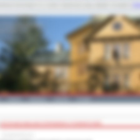
dobnych technologii m.in. w celach: świadczenia usług, statystyk. Szczegóły w
Poli
Galeria
Edukacja
Zdrowie
Kontakt
SPOTKANIE WIGILIJNE OSTROWSKICH STOWARZYSZEŃ
23 grudnia 2016 roku