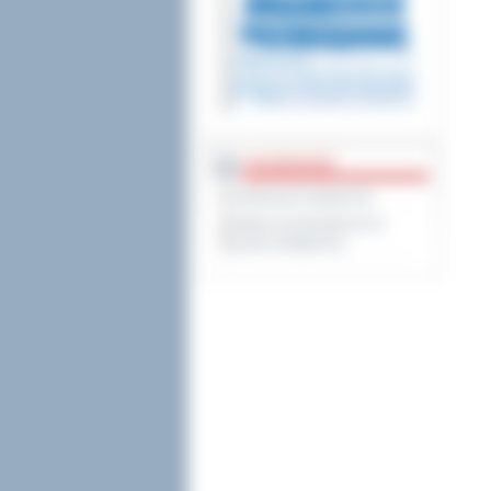
DOSTĘPNOŚĆ
Deklaracja dostępności
Wykaz koordynatorów do
spraw dostępności